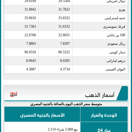
دولار أمريكى​
29.5264
29.6194
يورو​
31.7822
31.8942
جنيه إسترلينى​
35.8332
35.9610
فرنك سويسرى​
31.6332
31.7363
100 ين يابانى​
22.6031
22.6760
ريال سعودى​
7.8597
7.8865
دينار كويتى​
96.5325
96.9318
درهم اماراتى​
8.0385
8.0645
اليوان الصينى​
4.3734
4.3887
أسعار الذهب
متوسط سعر الذهب اليوم بالصاغة بالجنيه المصري
الوحدة والعيار
الأسعار بالجنيه المصري
عيار 24
بيع 2,069 شراء 2,114