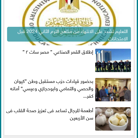
التعليم تشدد على الانتهاء من مناهج الترم الثاني 2024 قبل
الامتحانات
إطلاق القمر الصناعي ” مصر سات ٢ ”
بحضور قيادات حزب مستقبل وطن ”كيوان
والحصي والتمامي وابوحجازي وعيسي” أمانه
كفر...
أطعمة للرجال تساعد فى تعزيز صحة القلب فى
سن الأربعين