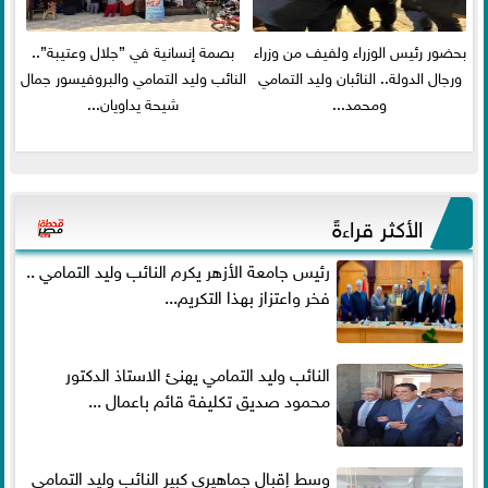
بحضور رئيس الوزراء ولفيف من وزراء
بصمة إنسانية في ”جلال وعتيبة”..
ورجال الدولة.. النائبان وليد التمامي
النائب وليد التمامي والبروفيسور جمال
ومحمد...
شيحة يداويان...
الأكثر قراءةً
رئيس جامعة الأزهر يكرم النائب وليد التمامي ..
فخر واعتزاز بهذا التكريم...
النائب وليد التمامي يهنئ الاستاذ الدكتور
محمود صديق تكليفة قائم باعمال ...
وسط إقبال جماهيري كبير النائب وليد التمامي