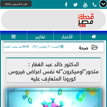




الأحد 9 أغسطس 2026

الأخبار
تقارير

صحة
السبت، 27 نوفمبر 2021
10:10 مـ
بتوقيت القاهرة
2021-11-27 22:10:09
الدكتور خالد عبد الغفار :
متحور”اوميكرون”له نفس اعراض فيروس
كورونا المتعارف عليه