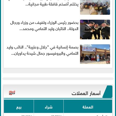
يختتم أضخم قافلة طبية مجانية...
بحضور رئيس الوزراء ولفيف من وزراء ورجال
الدولة.. النائبان وليد التمامي ومحمد...
بصمة إنسانية في ”جلال وعتيبة”.. النائب وليد
التمامي والبروفيسور جمال شيحة يداويان...
أسعار العملات
العملة
شراء
بيع