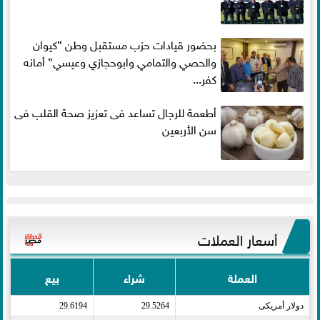
بحضور قيادات حزب مستقبل وطن ”كيوان
والحصي والتمامي وابوحجازي وعيسي” أمانه
كفر...
أطعمة للرجال تساعد فى تعزيز صحة القلب فى
سن الأربعين
أسعار العملات
العملة
شراء
بيع
دولار أمريكى​
29.5264
29.6194