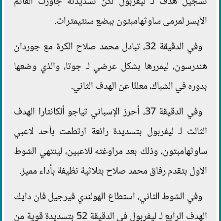
تسجيل هدف لـ ليفربول لكن تسديدته جاورت القائم
الأيسر لمرمى ساوثهامبتون ببضع سنتيمترات.
وفي الدقيقة 32، تبادل محمد صلاح الكرة مع جوردان
هندرسون، ليمررها بشكل عرضي لـ جوتا، والذي وضعها
بدوره في الشباك، معلنًا عن الهدف الثاني.
وفي الدقيقة 37، أحرز الإسباني تياجو ألكانتارا الهدف
الثالث لـ ليفربول بتسديدة رائعة ارتطمت بأحد لاعبي
ساوثهامبتون، وذلك بعد مراوغته للاعبين، لينتهي الشوط
الأول بتقدم رفاق محمد صلاح بثلاثية نظيفة بأداء مميز.
وفي الشوط الثاني، استطاع الهولندي فيرجيل فان دايك
الهدف الرابع لـ ليفربول في الدقيقة 52 بتسديدة قوية من