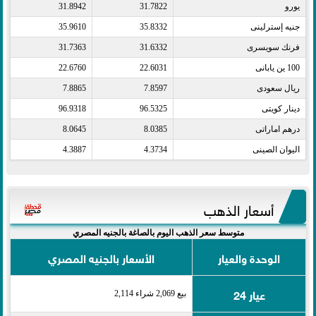
يورو​
31.7822
31.8942
جنيه إسترلينى​
35.8332
35.9610
فرنك سويسرى​
31.6332
31.7363
100 ين يابانى​
22.6031
22.6760
ريال سعودى​
7.8597
7.8865
دينار كويتى​
96.5325
96.9318
درهم اماراتى​
8.0385
8.0645
اليوان الصينى​
4.3734
4.3887
أسعار الذهب
متوسط سعر الذهب اليوم بالصاغة بالجنيه المصري
الوحدة والعيار
الأسعار بالجنيه المصري
عيار 24
بيع 2,069 شراء 2,114