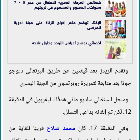
خصائص المرحلة العمرية للأطفال من عمر 6 - 7
سنوات.. الممنوع والمسموح في تربيتهم
الإفتاء توضح حكم إخراج الزكاة على هيئة أدوية
للمرضى
أخصائي يوضح أعراض التوحد وحلول علاجه
وتقدم الريدز بعد قيقتين عن طريق البرتغالي ديوجو
جوتا بعد متابعة لتمريرة روبرتسون من الجهة اليسرى.
وسجل السنغالي ساديو ماني هدفًا لـ ليفربول في الدقيقة
12، لكن تم إلغائه بداعي التسلل.
وفي الدقيقة 17، كان
محمد صلاح
قريبًا للغاية من