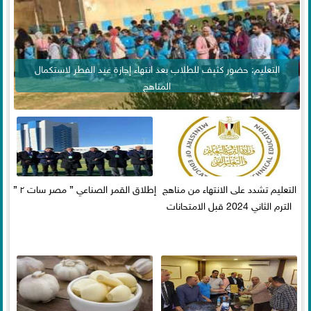
التعليم: حضور كثيف للطلاب بعد انتهاء إجازة عيد الفطر لاستكمال
المناهج
التعليم تشدد على الانتهاء من مناهج
إطلاق القمر الصناعي ” مصر سات ٢ ”
الترم الثاني 2024 قبل الامتحانات