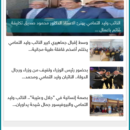
النائب وليد التمامي يهنئ الاستاذ الدكتور محمود صديق تكليفة
قائم باعمال ...
وسط إقبال جماهيري كبير النائب وليد التمامي
يختتم أضخم قافلة طبية مجانية...
بحضور رئيس الوزراء ولفيف من وزراء ورجال
الدولة.. النائبان وليد التمامي ومحمد...
بصمة إنسانية في ”جلال وعتيبة”.. النائب وليد
التمامي والبروفيسور جمال شيحة يداويان...