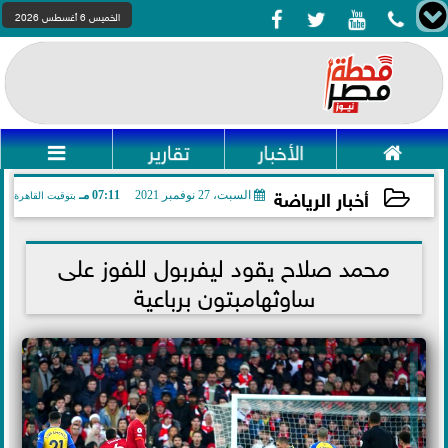




الخميس 6 أغسطس 2026

الأخبار
تقارير

أخبار الرياضة
السبت، 27 نوفمبر 2021
07:11 مـ
بتوقيت القاهرة
2021-11-27 19:11:56
محمد صلاح يقود ليفربول للفوز على
ساوثهامبتون برباعية