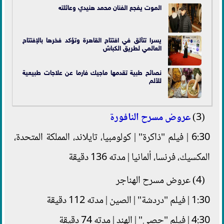
الموت يفجع الفنان محمد هنيدي وعائلته
يسرا تتألق في افتتاح القاهرة وتؤكد فخرها بالإفتتاح
العالمي لطريق الكباش
نصائح طبية تقدمها ماجيك فارما عن علاجات طبيعية
للألم
(3)
عروض مسرح النافورة
6:30 | فيلم "ذاكرة" | كولومبيا، تايلاند، المملكة المتحدة،
المكسيك، فرنسا، ألمانيا | مدته 136 دقيقة
(4) عروض مسرح الهناجر
1:30 | فيلم "دردشة" | الصين | مدته 112 دقيقة
4:30 | فيلم "حصى" | الهند | مدته 74 دقيقة