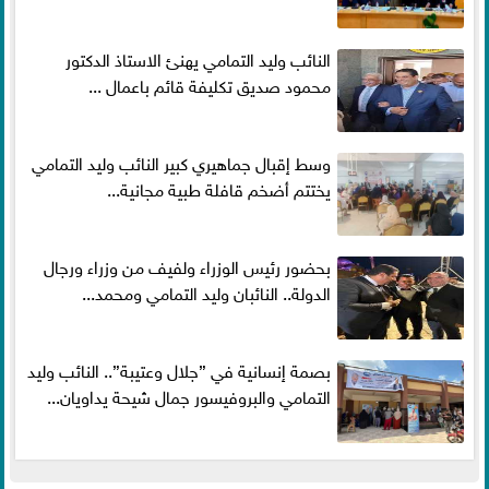
النائب وليد التمامي يهنئ الاستاذ الدكتور
محمود صديق تكليفة قائم باعمال ...
وسط إقبال جماهيري كبير النائب وليد التمامي
يختتم أضخم قافلة طبية مجانية...
بحضور رئيس الوزراء ولفيف من وزراء ورجال
الدولة.. النائبان وليد التمامي ومحمد...
بصمة إنسانية في ”جلال وعتيبة”.. النائب وليد
التمامي والبروفيسور جمال شيحة يداويان...