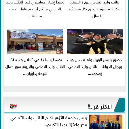
النائب وليد التمامي يهنئ الاستاذ
وسط إقبال جماهيري كبير النائب وليد
الدكتور محمود صديق تكليفة قائم
التمامي يختتم أضخم قافلة طبية
باعمال ...
مجانية...
بحضور رئيس الوزراء ولفيف من وزراء
بصمة إنسانية في ”جلال وعتيبة”..
ورجال الدولة.. النائبان وليد التمامي
النائب وليد التمامي والبروفيسور جمال
ومحمد...
شيحة يداويان...
الأكثر قراءةً
رئيس جامعة الأزهر يكرم النائب وليد التمامي ..
فخر واعتزاز بهذا التكريم...