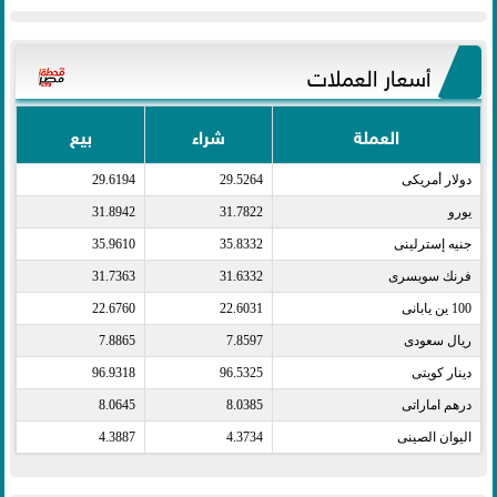
أسعار العملات
العملة
شراء
بيع
دولار أمريكى​
29.5264
29.6194
يورو​
31.7822
31.8942
جنيه إسترلينى​
35.8332
35.9610
فرنك سويسرى​
31.6332
31.7363
100 ين يابانى​
22.6031
22.6760
ريال سعودى​
7.8597
7.8865
دينار كويتى​
96.5325
96.9318
درهم اماراتى​
8.0385
8.0645
اليوان الصينى​
4.3734
4.3887