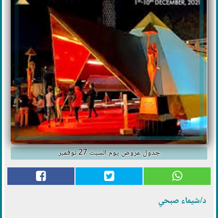
جدول عروض يوم السبت 27 نوفمبر
د/شيماء صبحي