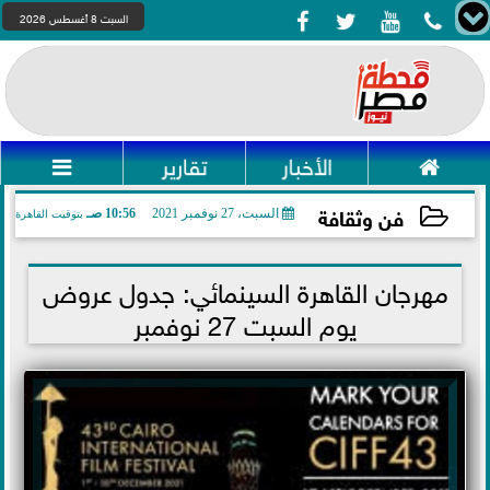




السبت 8 أغسطس 2026

الأخبار
تقارير

فن وثقافة
السبت، 27 نوفمبر 2021
10:56 صـ
بتوقيت القاهرة
2021-11-27 10:56:21
مهرجان القاهرة السينمائي: جدول عروض
يوم السبت 27 نوفمبر