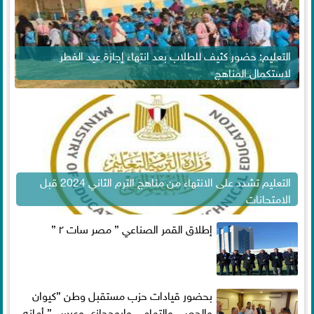
التعليم: حضور كثيف للطلاب بعد انتهاء إجازة عيد الفطر
لاستكمال المناهج
التعليم تشدد على الانتهاء من مناهج الترم الثاني 2024 قبل
الامتحانات
إطلاق القمر الصناعي ” مصر سات ٢ ”
بحضور قيادات حزب مستقبل وطن ”كيوان
والحصي والتمامي وابوحجازي وعيسي” أمانه