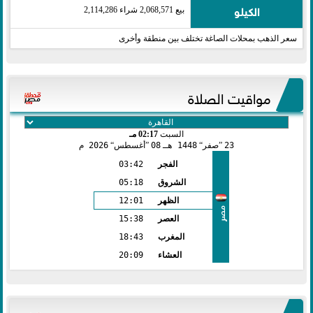
الكيلو
بيع 2,068,571 شراء 2,114,286
سعر الذهب بمحلات الصاغة تختلف بين منطقة وأخرى
مواقيت الصلاة
السبت
02:17 مـ
23
صفر
1448 هـ
08
أغسطس
2026 م
الفجر
03:42
الشروق
05:18
الظهر
12:01
مصر
العصر
15:38
المغرب
18:43
العشاء
20:09