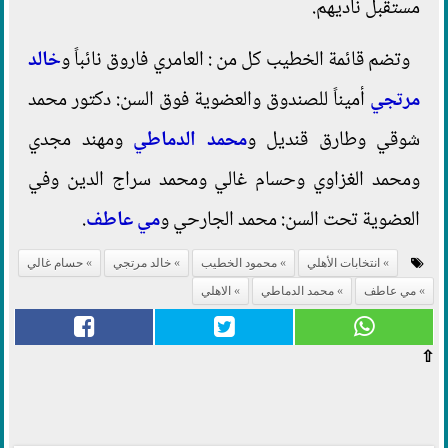
مستقبل ناديهم.
وتضم قائمة الخطيب كل من : العامري فاروق نائباً و
خالد
مرتجي
أميناً للصندوق ‏والعضوية ‏فوق السن: دكتور محمد
‏شوقي وطارق قنديل و
محمد الدماطي
ومهند مجدي
ومحمد ‏الغزاوي وحسام ‏غالي ومحمد سراج الدين ‏وفي
العضوية تحت السن: محمد الجارحي و
مي عاطف
.
انتخابات الأهلي
محمود الخطيب
خالد مرتجي
حسام غالي
مي عاطف
محمد الدماطي
الاهلي
⇧