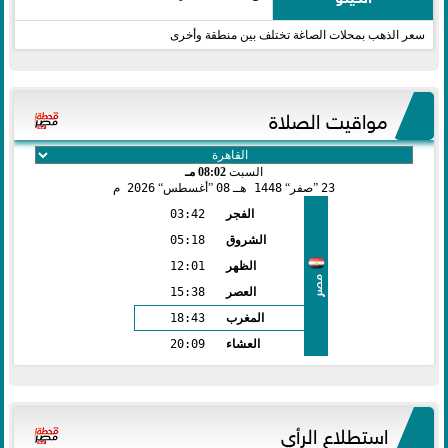
سعر الذهب بمحلات الصاغة تختلف بين منطقة وأخرى
مواقيت الصلاة
السبت
08:02 مـ
23
صفر
1448 هـ
08
أغسطس
2026 م
الفجر
03:42
الشروق
05:18
الظهر
12:01
مصر
العصر
15:38
المغرب
18:43
العشاء
20:09
استطلاع الرأي