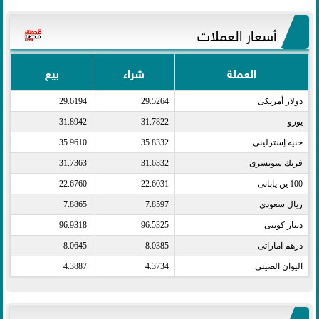
أسعار العملات
العملة
شراء
بيع
دولار أمريكى​
29.5264
29.6194
يورو​
31.7822
31.8942
جنيه إسترلينى​
35.8332
35.9610
فرنك سويسرى​
31.6332
31.7363
100 ين يابانى​
22.6031
22.6760
ريال سعودى​
7.8597
7.8865
دينار كويتى​
96.5325
96.9318
درهم اماراتى​
8.0385
8.0645
اليوان الصينى​
4.3734
4.3887