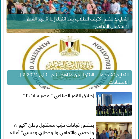
التعليم: حضور كثيف للطلاب بعد انتهاء إجازة عيد الفطر
لاستكمال المناهج
التعليم تشدد على الانتهاء من مناهج الترم الثاني 2024 قبل
الامتحانات
إطلاق القمر الصناعي ” مصر سات ٢ ”
بحضور قيادات حزب مستقبل وطن ”كيوان
والحصي والتمامي وابوحجازي وعيسي” أمانه
كفر...