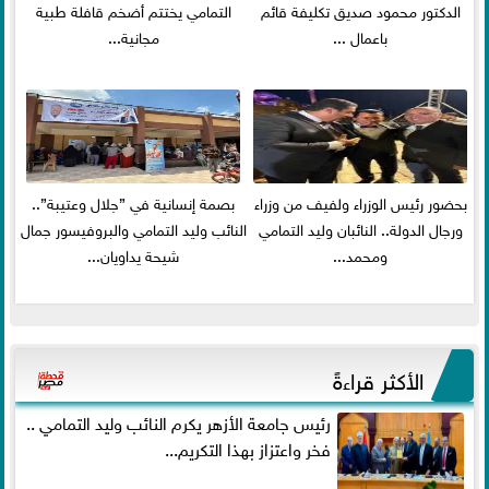
الدكتور محمود صديق تكليفة قائم
التمامي يختتم أضخم قافلة طبية
باعمال ...
مجانية...
بحضور رئيس الوزراء ولفيف من وزراء
بصمة إنسانية في ”جلال وعتيبة”..
ورجال الدولة.. النائبان وليد التمامي
النائب وليد التمامي والبروفيسور جمال
ومحمد...
شيحة يداويان...
الأكثر قراءةً
رئيس جامعة الأزهر يكرم النائب وليد التمامي ..
فخر واعتزاز بهذا التكريم...