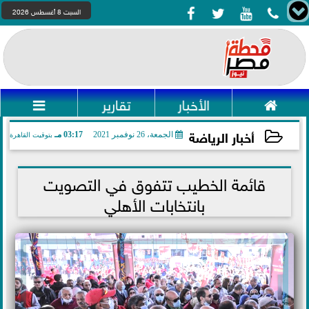




السبت 8 أغسطس 2026

الأخبار
تقارير

أخبار الرياضة
الجمعة، 26 نوفمبر 2021
03:17 مـ
بتوقيت القاهرة
2021-11-26 15:17:30
قائمة الخطيب تتفوق في التصويت
بانتخابات الأهلي