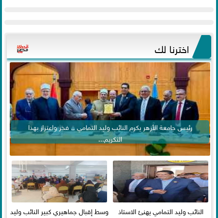
اخترنا لك
رئيس جامعة الأزهر يكرم النائب وليد التمامي .. فخر واعتزاز بهذا
التكريم...
النائب وليد التمامي يهنئ الاستاذ
وسط إقبال جماهيري كبير النائب وليد