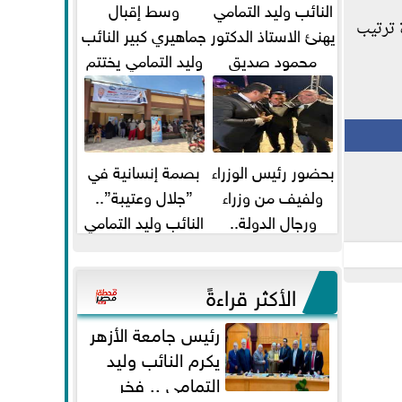
النائب وليد التمامي
وسط إقبال
يهنئ الاستاذ الدكتور
جماهيري كبير النائب
محمود صديق
وليد التمامي يختتم
تكليفة قائم باعمال
أضخم قافلة طبية
...
مجانية...
بحضور رئيس الوزراء
بصمة إنسانية في
ولفيف من وزراء
”جلال وعتيبة”..
ورجال الدولة..
النائب وليد التمامي
النائبان وليد التمامي
والبروفيسور جمال
ومحمد...
شيحة يداويان...
الأكثر قراءةً
رئيس جامعة الأزهر
يكرم النائب وليد
التمامي .. فخر