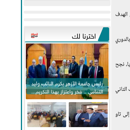
عيد
مواكبة خطوات
الفطر..ويحتشدون
الرئيس السيسي...
من المباراة، معلنًا عن الهدف
وسط آلاف...
اخترنا لك
الدوري
راز كناريا، نجح
رئيس جامعة الأزهر يكرم النائب وليد
 الثاني
التمامي .. فخر واعتزاز بهذا التكريم...
ا إلى تاو