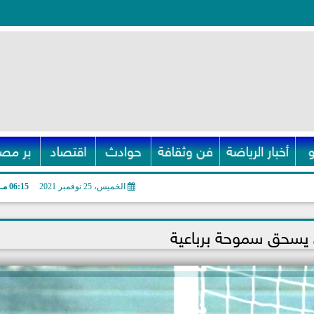
أخبار الرياضة
فن وثقافة
حوادث
اقتصاد
بر مصر
الخميس، 25 نوفمبر 2021
06:15 مـ
 يسحق سموحة برباعية