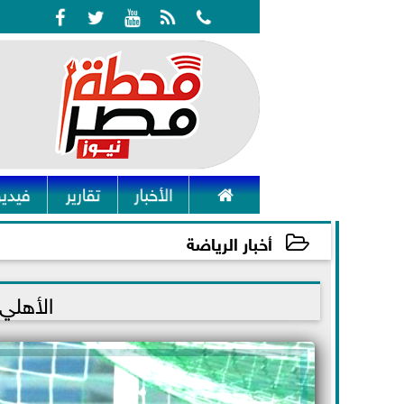






الأخبار
تقارير
فيديو
أخبار الرياضة
2021-11-25 18:15:00
الأهلي