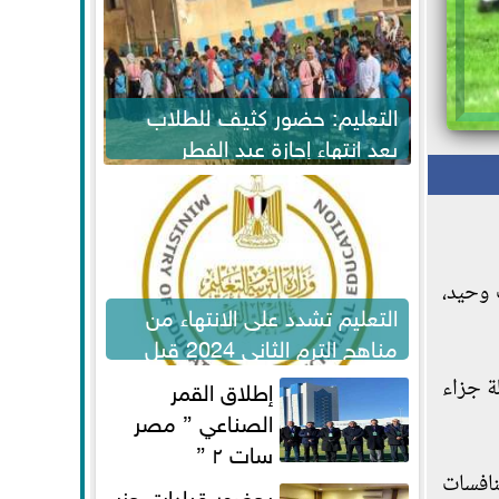
التعليم: حضور كثيف للطلاب
بعد انتهاء إجازة عيد الفطر
لاستكمال المناهج
 وحيد،
التعليم تشدد على الانتهاء من
مناهج الترم الثاني 2024 قبل
الامتحانات
إطلاق القمر
ة جزاء
الصناعي ” مصر
سات ٢ ”
نافسات
بحضور قيادات حزب