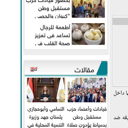
مستقبل وطن
”كيوان والحصي
والتمامي وابوحجازي وعيسي” أمانه
أطعمة للرجال
كفر...
تساعد فى تعزيز
صحة القلب فى
سن الأربعين
مقالات
ا داخل
قيادات وأعضاء حزب
التمامي وأبوحجازي
مستقبل وطن
يثمنان جهد وزيرة
يقه ضد
بدمياط يؤدون صلاة
التنمية المحلية في