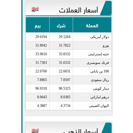
أسعار العملات
العملة
شراء
بيع
دولار أمريكى​
29.5264
29.6194
يورو​
31.7822
31.8942
جنيه إسترلينى​
35.8332
35.9610
فرنك سويسرى​
31.6332
31.7363
100 ين يابانى​
22.6031
22.6760
ريال سعودى​
7.8597
7.8865
دينار كويتى​
96.5325
96.9318
درهم اماراتى​
8.0385
8.0645
اليوان الصينى​
4.3734
4.3887
أسعار الذهب