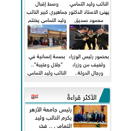
النائب وليد التمامي
وسط إقبال
يهنئ الاستاذ الدكتور
جماهيري كبير النائب
محمود صديق
وليد التمامي يختتم
تكليفة قائم باعمال
أضخم قافلة طبية
...
مجانية...
بحضور رئيس الوزراء
بصمة إنسانية في
ولفيف من وزراء
”جلال وعتيبة”..
ورجال الدولة..
النائب وليد التمامي
النائبان وليد التمامي
والبروفيسور جمال
ومحمد...
شيحة يداويان...
الأكثر قراءةً
رئيس جامعة الأزهر
يكرم النائب وليد
التمامي .. فخر