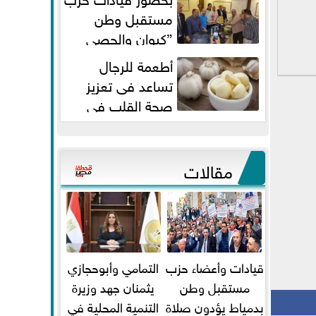
مستقبل وطن
”كيوان والحصي
والتمامي وابوحجازي وعيسي” أمانه
أطعمة للرجال
كفر...
تساعد فى تعزيز
صحة القلب فى
سن الأربعين
مقالات
قيادات وأعضاء حزب
التمامي وأبوحجازي
مستقبل وطن
يثمنان جهد وزيرة
بدمياط يؤدون صلاة
التنمية المحلية في