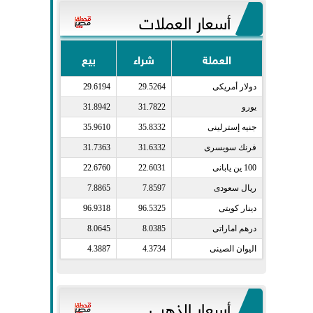
أسعار العملات
العملة
شراء
بيع
دولار أمريكى​
29.5264
29.6194
يورو​
31.7822
31.8942
جنيه إسترلينى​
35.8332
35.9610
فرنك سويسرى​
31.6332
31.7363
100 ين يابانى​
22.6031
22.6760
ريال سعودى​
7.8597
7.8865
دينار كويتى​
96.5325
96.9318
درهم اماراتى​
8.0385
8.0645
اليوان الصينى​
4.3734
4.3887
أسعار الذهب