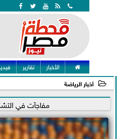






الأخبار
تقارير
فيديو
أخبار الرياضة
2021-11-25 12:59:46
مفاجآت في التشكي