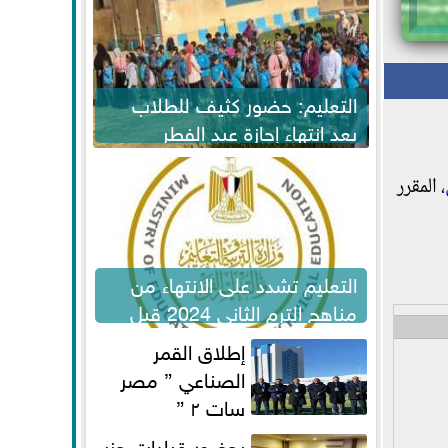
التعليم: حضور كثيف للطلاب
بعد انتهاء إجازة عيد الفطر
لاستكمال المناهج
، المقرر
التعليم تشدد على الانتهاء من
مناهج الترم الثاني 2024 قبل
الامتحانات
إطلاق القمر
الصناعي ” مصر
سات ٢ ”
بحضور قيادات حزب