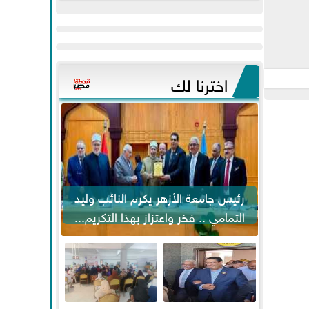
عيد
مواكبة خطوات
الفطر..ويحتشدون
الرئيس السيسي...
وسط آلاف...
اخترنا لك
رئيس جامعة الأزهر يكرم النائب وليد
التمامي .. فخر واعتزاز بهذا التكريم...