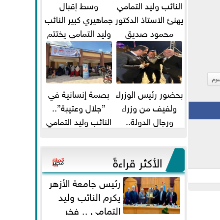
النائب وليد التمامي
وسط إقبال
يهنئ الاستاذ الدكتور
جماهيري كبير النائب
محمود صديق
وليد التمامي يختتم
تكليفة قائم باعمال
أضخم قافلة طبية
...
مجانية...
يوم
بحضور رئيس الوزراء
بصمة إنسانية في
ولفيف من وزراء
”جلال وعتيبة”..
ورجال الدولة..
النائب وليد التمامي
النائبان وليد التمامي
والبروفيسور جمال
ومحمد...
شيحة يداويان...
الأكثر قراءةً
رئيس جامعة الأزهر
يكرم النائب وليد
التمامي .. فخر