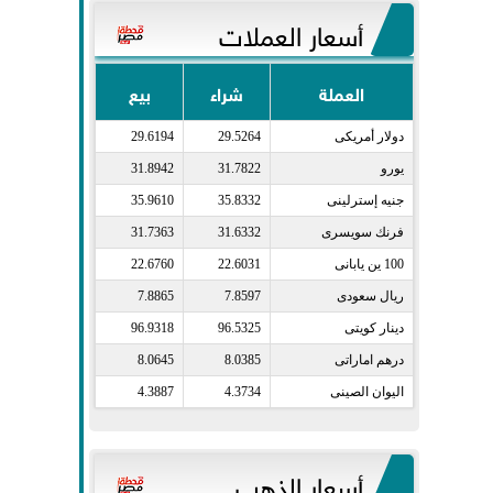
أسعار العملات
العملة
شراء
بيع
دولار أمريكى​
29.5264
29.6194
يورو​
31.7822
31.8942
جنيه إسترلينى​
35.8332
35.9610
فرنك سويسرى​
31.6332
31.7363
100 ين يابانى​
22.6031
22.6760
ريال سعودى​
7.8597
7.8865
دينار كويتى​
96.5325
96.9318
درهم اماراتى​
8.0385
8.0645
اليوان الصينى​
4.3734
4.3887
أسعار الذهب