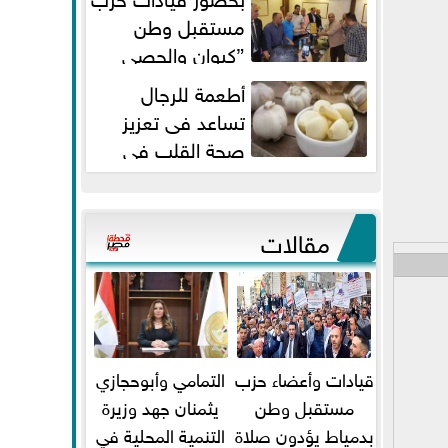
مستقبل وطن
”كيوان والحصي
والتمامي وابوحجازي وعيسي” أمانه
أطعمة للرجال
كفر...
تساعد فى تعزيز
صحة القلب فى
سن الأربعين
مقالات
قيادات وأعضاء حزب
التمامي وأبوحجازي
مستقبل وطن
يثمنان جهد وزيرة
بدمياط يؤدون صلاة
التنمية المحلية في