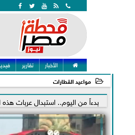






الأخبار
تقارير
فيديو
مواعيد القطارات
2021-11-25 11:07:11
بدءاً من اليوم.. استبدال عربات هذه