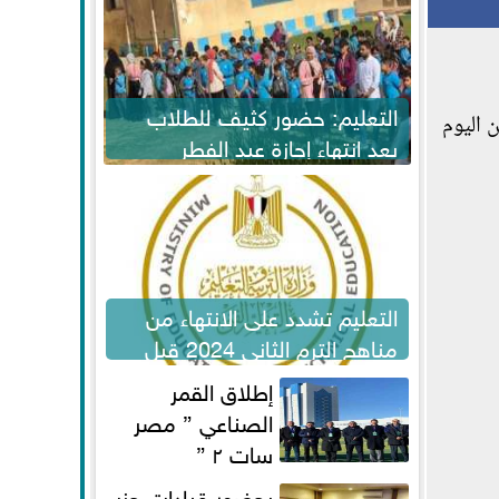
التعليم: حضور كثيف للطلاب
 اليوم
بعد انتهاء إجازة عيد الفطر
لاستكمال المناهج
التعليم تشدد على الانتهاء من
مناهج الترم الثاني 2024 قبل
الامتحانات
إطلاق القمر
الصناعي ” مصر
سات ٢ ”
بحضور قيادات حزب