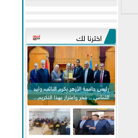
عيد
مواكبة خطوات
الفطر..ويحتشدون
الرئيس السيسي...
وسط آلاف...
اخترنا لك
رئيس جامعة الأزهر يكرم النائب وليد
التمامي .. فخر واعتزاز بهذا التكريم...