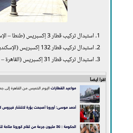
استبدال تركيب قطار 3 إكسبريس (طنطا – الإسكندرية) بعدد 10 عربات روسي وفي نفس جدوله الحالى.
استبدال تركيب قطار 132 إكسبريس (الإسكندرية – القاهرة) بعدد 10 عربات روسي وفي نفس جدوله الحالي.
استبدال تركيب قطار 31 إكسبريس (القاهرة – دمنهور) بعدد 10 عربات روسي وفي نفس جدوله الحالي.
اقرأ أيضاً
مواعيد القطارات
اليوم الخميس من القاهرة إلى ج
أحمد موسى: أوروبا أصبحت بؤرة لانتشار فيروس كو
الحكومة : 36 مليون جرعة من لقاح كورونا متاحة للمواطنين.. والموجة الرابعة مازالت مستمرة