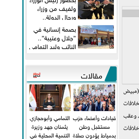
ولفيف من وزراء
ورجال الدولة..
النائبان وليد التمامي ومحمد...
بصمة إنسانية في
”جلال وعتيبة”..
النائب وليد التمامي
والبروفيسور جمال شيحة يداويان...
مقالات
 (مبيض
خلافات
مانة - عقد إتفاق)، وعقب
قيادات وأعضاء حزب
التمامي وأبوحجازي
مستقبل وطن
يثمنان جهد وزيرة
خلافات
بدمياط يؤدون صلاة
التنمية المحلية في