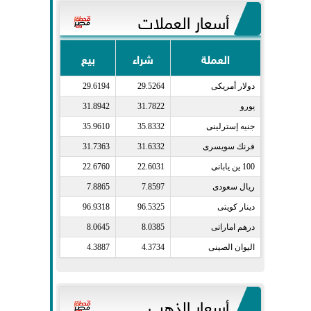
أسعار العملات
العملة
شراء
بيع
دولار أمريكى​
29.5264
29.6194
يورو​
31.7822
31.8942
جنيه إسترلينى​
35.8332
35.9610
فرنك سويسرى​
31.6332
31.7363
100 ين يابانى​
22.6031
22.6760
ريال سعودى​
7.8597
7.8865
دينار كويتى​
96.5325
96.9318
درهم اماراتى​
8.0385
8.0645
اليوان الصينى​
4.3734
4.3887
أسعار الذهب