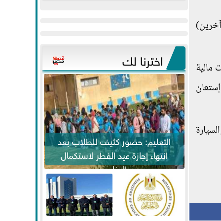
عيد
مواكبة خطوات
الفطر..ويحتشدون
الرئيس السيسي...
اء إرتكاب الواقعة بالإشتراك مع (5 أشخاص آخرين)
وسط آلاف...
اخترنا لك
 مالية
إستعان
والسيارة
التعليم: حضور كثيف للطلاب بعد
انتهاء إجازة عيد الفطر لاستكمال
المناهج