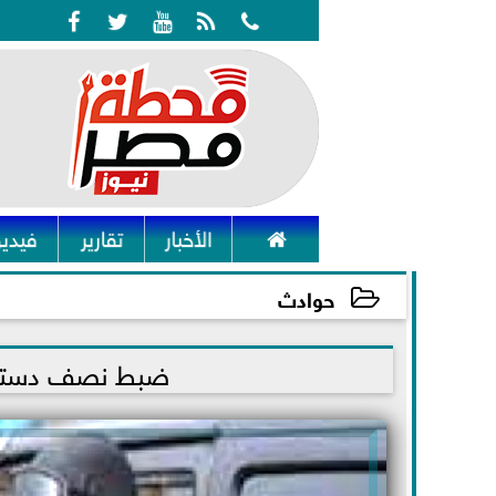






الأخبار
تقارير
فيديو
حوادث
2021-11-24 12:30:30
ضبط نصف دستة أش