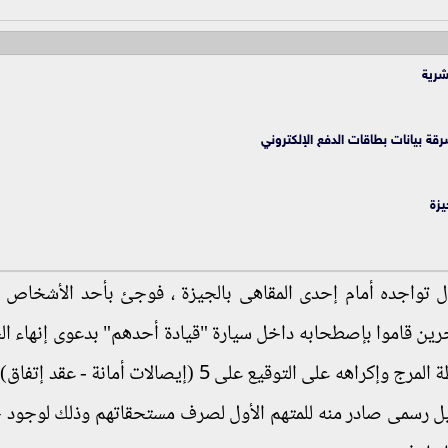
 بيانات بطاقات الدفع الإلكتروني
يزة
ال تواجده أمام إحدى المقاهى بالجيزة ، فوجئ بأحد الأشخاص
ين قاموا بإصطحابه داخل سيارة "قيادة أحدهم" بدعوى إنهاء ال
المالية بينهما وإحتجازه بشقة كائنة بدائرة قسم شرطة المرج وإكراهه على التوقيع على 5 (إيصالات أ
يل رسمى صادر منه للمتهم الأول لصرف مستحقاتهم وذلك لوجود 