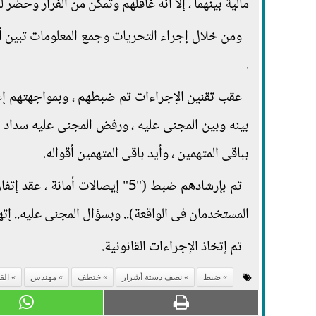
مالية بينهما ، إلا أنه غافلهم وتمكن من الفرار وحضر لل
.
عقب تقنين الإجراءات تم ضبطهم ، وبمواجهتهم إعترف
بينه وبين المجنى عليه ، ورفض المجنى عليه سداد ال
بباقى المتهمين ، وأيد باقى المتهمين أقواله.
تم بإرشادهم ضبط ("5" إيصالات أ
المستخدمان فى الواقعة).. وبسؤال المجنى عليه.. إتهم
تم إتخاذ الإجراءات القانونية.
ضبط
نصف دستة أشرار
ختطف
مهندس
الق