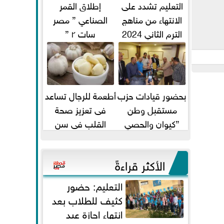
التعليم تشدد على
إطلاق القمر
الانتهاء من مناهج
الصناعي ” مصر
الترم الثاني 2024
سات ٢ ”
قبل الامتحانات
بحضور قيادات حزب
أطعمة للرجال تساعد
مستقبل وطن
فى تعزيز صحة
”كيوان والحصي
القلب فى سن
والتمامي وابوحجازي
الأربعين
وعيسي” أمانه كفر...
الأكثر قراءةً
التعليم: حضور
كثيف للطلاب بعد
انتهاء إجازة عيد