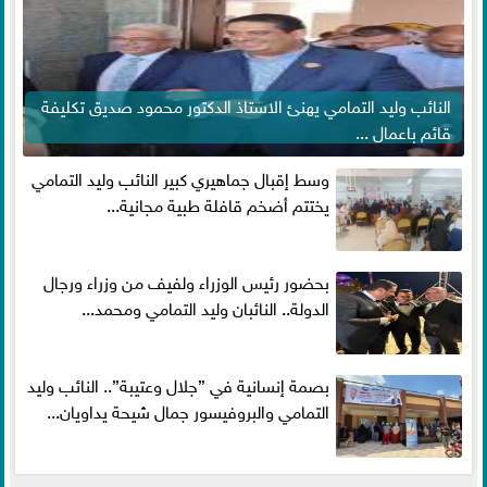
النائب وليد التمامي يهنئ الاستاذ الدكتور محمود صديق تكليفة
قائم باعمال ...
وسط إقبال جماهيري كبير النائب وليد التمامي
يختتم أضخم قافلة طبية مجانية...
بحضور رئيس الوزراء ولفيف من وزراء ورجال
الدولة.. النائبان وليد التمامي ومحمد...
بصمة إنسانية في ”جلال وعتيبة”.. النائب وليد
التمامي والبروفيسور جمال شيحة يداويان...