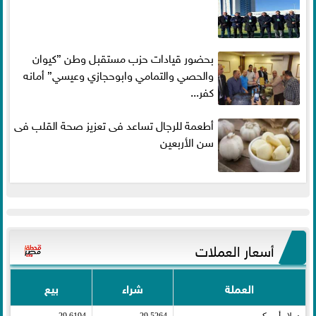
بحضور قيادات حزب مستقبل وطن ”كيوان
والحصي والتمامي وابوحجازي وعيسي” أمانه
كفر...
أطعمة للرجال تساعد فى تعزيز صحة القلب فى
سن الأربعين
أسعار العملات
العملة
شراء
بيع