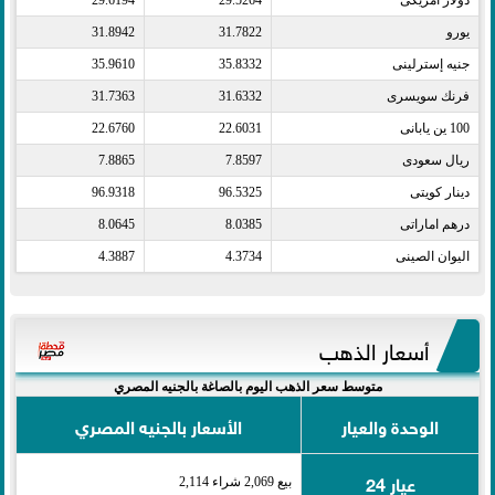
دولار أمريكى​
29.5264
29.6194
يورو​
31.7822
31.8942
جنيه إسترلينى​
35.8332
35.9610
فرنك سويسرى​
31.6332
31.7363
100 ين يابانى​
22.6031
22.6760
ريال سعودى​
7.8597
7.8865
دينار كويتى​
96.5325
96.9318
درهم اماراتى​
8.0385
8.0645
اليوان الصينى​
4.3734
4.3887
أسعار الذهب
متوسط سعر الذهب اليوم بالصاغة بالجنيه المصري
الوحدة والعيار
الأسعار بالجنيه المصري
عيار 24
بيع 2,069 شراء 2,114