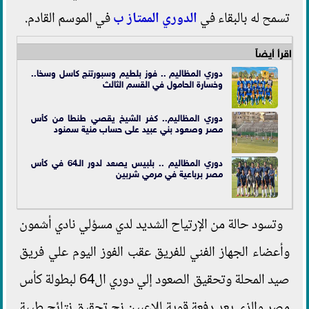
تسمح له بالبقاء في
الدوري الممتاز ب
في الموسم القادم.
اقرأ أيضاً
دوري المظاليم .. فوز بلطيم وسبورتنج كاسل وسخا..
وخسارة الحامول في
القسم الثالث
دوري المظاليم.. كفر الشيخ يقصي طنطا من كأس
مصر وصعود بني عبيد على حساب منية سمنود
دوري المظاليم .. بلبيس يصعد لدور الـ64 في كأس
مصر برباعية في مرمي شربين
وتسود حالة من الإرتياح الشديد لدي مسؤلي نادي أشمون
وأعضاء الجهاز الفني للفريق عقب الفوز اليوم علي فريق
صيد المحلة وتحقيق الصعود إلي دوري ال64 لبطولة كأس
مصر والذي يعد دفعة قوية للاعبين نح تحقيق نتائج طيبة