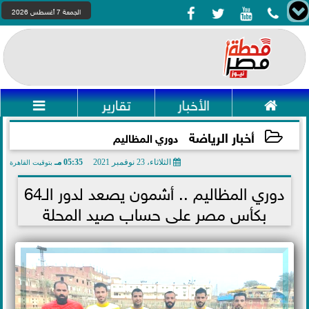




الجمعة 7 أغسطس 2026

الأخبار
تقارير

أخبار الرياضة
دوري المظاليم
الثلاثاء، 23 نوفمبر 2021
05:35 مـ
بتوقيت القاهرة
2021-11-23 17:35:44
دوري المظاليم .. أشمون يصعد لدور الـ64
بكأس مصر على حساب صيد المحلة