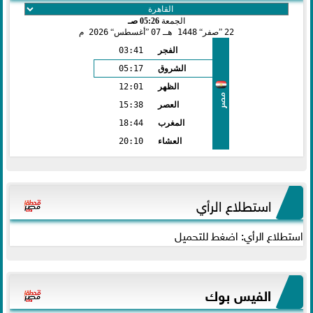
الجمعة
05:26 صـ
22
صفر
1448 هـ
07
أغسطس
2026 م
الفجر
03:41
الشروق
05:17
الظهر
12:01
مصر
العصر
15:38
المغرب
18:44
العشاء
20:10
استطلاع الرأي
استطلاع الرأي: اضغط للتحميل
الفيس بوك