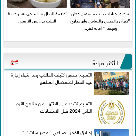
بحضور قيادات حزب مستقبل وطن
أطعمة للرجال تساعد فى تعزيز صحة
”كيوان والحصي والتمامي وابوحجازي
القلب فى سن الأربعين
وعيسي” أمانه كفر...
الأكثر قراءةً
التعليم: حضور كثيف للطلاب بعد انتهاء إجازة
عيد الفطر لاستكمال المناهج
التعليم تشدد على الانتهاء من مناهج الترم
الثاني 2024 قبل الامتحانات
إطلاق القمر الصناعي ” مصر سات ٢ ”