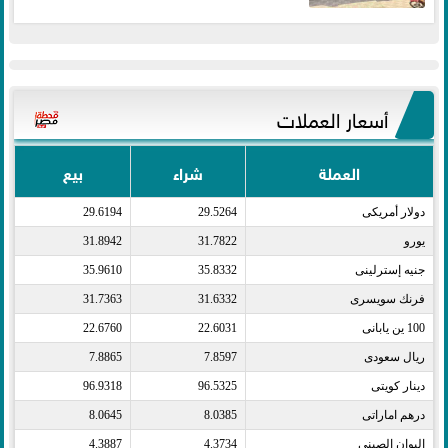
أسعار العملات
العملة
شراء
بيع
دولار أمريكى​
29.5264
29.6194
يورو​
31.7822
31.8942
جنيه إسترلينى​
35.8332
35.9610
فرنك سويسرى​
31.6332
31.7363
100 ين يابانى​
22.6031
22.6760
ريال سعودى​
7.8597
7.8865
دينار كويتى​
96.5325
96.9318
درهم اماراتى​
8.0385
8.0645
اليوان الصينى​
4.3734
4.3887