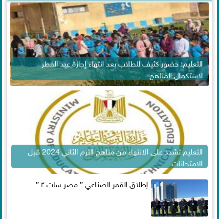
التعليم: حضور كثيف للطلاب بعد انتهاء إجازة عيد الفطر
لاستكمال المناهج
التعليم تشدد على الانتهاء من مناهج الترم الثاني 2024 قبل
الامتحانات
إطلاق القمر الصناعي ” مصر سات ٢ ”