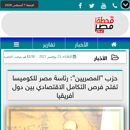




الجمعة 7 أغسطس 2026

الأخبار
تقارير

الأخبار
الثلاثاء، 23 نوفمبر 2021
12:51 مـ
بتوقيت القاهرة
2021-11-23 12:51:07
حزب ”المصريين”: رئاسة مصر للكوميسا
تفتح فرص التكامل الاقتصادي بين دول
أفريقيا