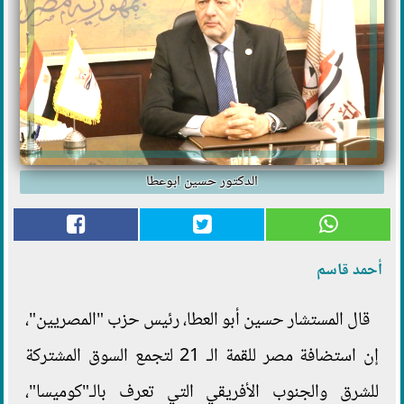
الدكتور حسين ابوعطا
أحمد قاسم
قال المستشار حسين أبو العطا، رئيس حزب "المصريين"،
إن استضافة مصر للقمة الـ 21 لتجمع السوق المشتركة
للشرق والجنوب الأفريقي التي تعرف بالـ"كوميسا"،