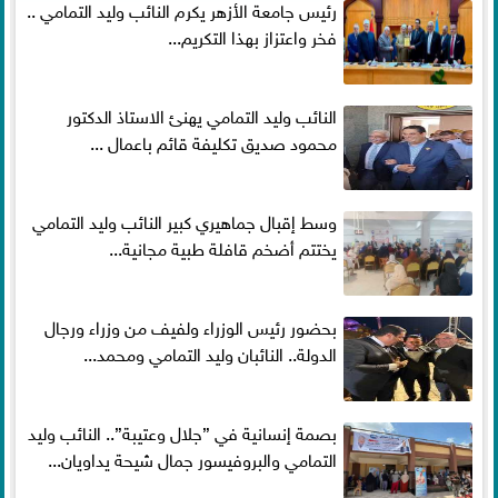
رئيس جامعة الأزهر يكرم النائب وليد التمامي ..
فخر واعتزاز بهذا التكريم...
النائب وليد التمامي يهنئ الاستاذ الدكتور
محمود صديق تكليفة قائم باعمال ...
وسط إقبال جماهيري كبير النائب وليد التمامي
يختتم أضخم قافلة طبية مجانية...
بحضور رئيس الوزراء ولفيف من وزراء ورجال
الدولة.. النائبان وليد التمامي ومحمد...
بصمة إنسانية في ”جلال وعتيبة”.. النائب وليد
التمامي والبروفيسور جمال شيحة يداويان...