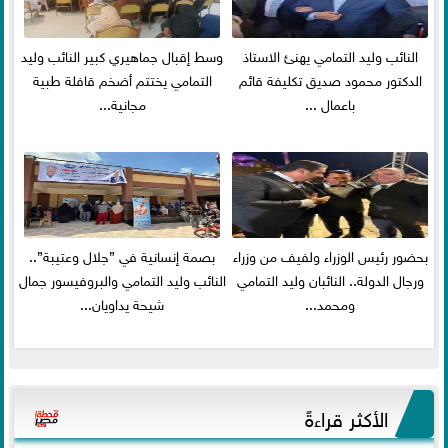
النائب وليد التمامي يهنئ الاستاذ
وسط إقبال جماهيري كبير النائب وليد
الدكتور محمود صديق تكليفة قائم
التمامي يختتم أضخم قافلة طبية
باعمال ...
مجانية...
بحضور رئيس الوزراء ولفيف من وزراء
بصمة إنسانية في ”جلال وعتيبة”..
ورجال الدولة.. النائبان وليد التمامي
النائب وليد التمامي والبروفيسور جمال
ومحمد...
شيحة يداويان...
الأكثر قراءةً