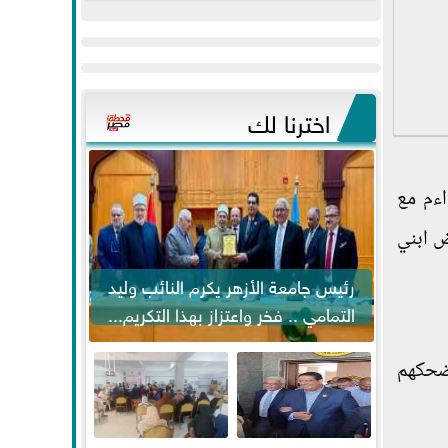
عيد
مواكبة خطوات
الفطر..ويحتشدون
الرئيس السيسي...
وسط آلاف...
اخترنا لك
اءم مع
ض ابني
رئيس جامعة الأزهر يكرم النائب وليد
التمامي .. فخر واعتزاز بهذا التكريم...
أضحكهم