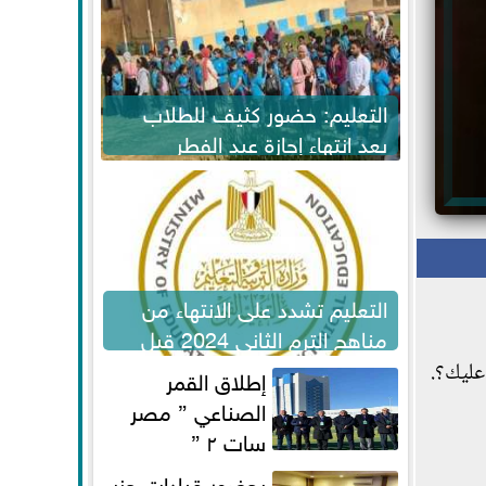
التعليم: حضور كثيف للطلاب
بعد انتهاء إجازة عيد الفطر
لاستكمال المناهج
التعليم تشدد على الانتهاء من
مناهج الترم الثاني 2024 قبل
الامتحانات
عليك؟.
إطلاق القمر
الصناعي ” مصر
سات ٢ ”
بحضور قيادات حزب