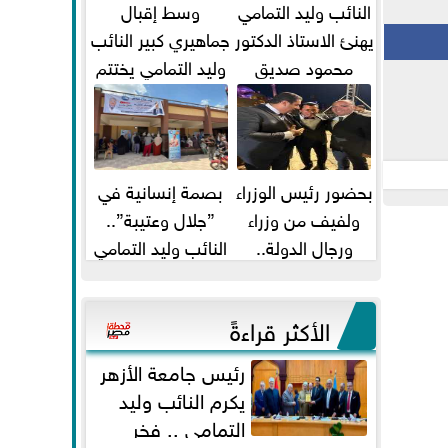
النائب وليد التمامي
وسط إقبال
يهنئ الاستاذ الدكتور
جماهيري كبير النائب
محمود صديق
وليد التمامي يختتم
تكليفة قائم باعمال
أضخم قافلة طبية
...
مجانية...
بحضور رئيس الوزراء
بصمة إنسانية في
ولفيف من وزراء
”جلال وعتيبة”..
ورجال الدولة..
النائب وليد التمامي
النائبان وليد التمامي
والبروفيسور جمال
ومحمد...
شيحة يداويان...
الأكثر قراءةً
رئيس جامعة الأزهر
يكرم النائب وليد
التمامي .. فخر