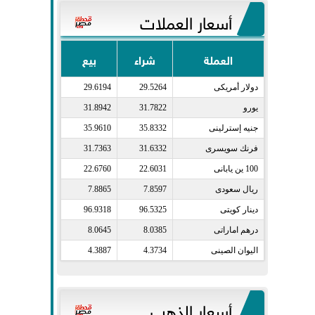
أسعار العملات
العملة
شراء
بيع
دولار أمريكى​
29.5264
29.6194
يورو​
31.7822
31.8942
جنيه إسترلينى​
35.8332
35.9610
فرنك سويسرى​
31.6332
31.7363
100 ين يابانى​
22.6031
22.6760
ريال سعودى​
7.8597
7.8865
دينار كويتى​
96.5325
96.9318
درهم اماراتى​
8.0385
8.0645
اليوان الصينى​
4.3734
4.3887
أسعار الذهب