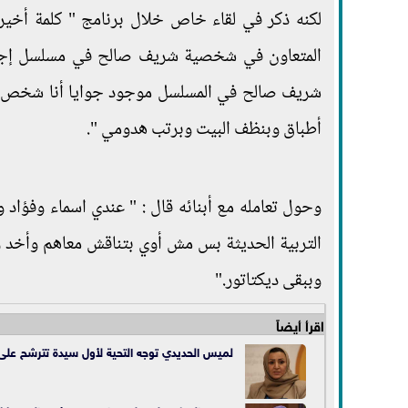
المتعاون في شخصية شريف صالح في مسلسل إجازة
شريف صالح في المسلسل موجود جوايا أنا شخص م
أطباق وبنظف البيت وبرتب هدومي ".
وحول تعامله مع أبنائه قال : " عندي اسماء وفؤاد 
التربية الحديثة بس مش أوي بتناقش معاهم وأخد وو
وببقى ديكتاتور."
اقرأ أيضاً
لميس الحديدي توجه التحية لأول سيدة تترشح على