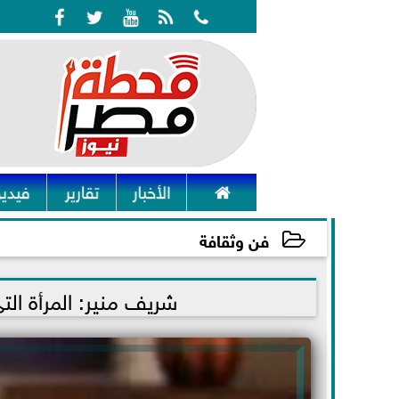






الأخبار
تقارير
فيديو
فن وثقافة
2021-11-23 09:15:35
شريف منير: المرأة الت