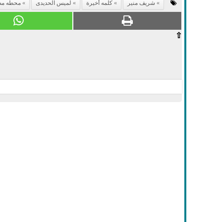
شريف منير
كلمه أخيرة
لميس الحديدى
محطه مص
⇧