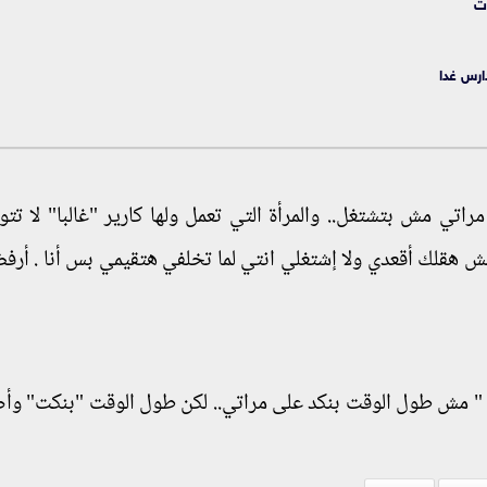
ت
ارس غدا
اتي مش بتشتغل.. والمرأة التي تعمل ولها كارير "غالبا" لا تتو
 مش هقلك أقعدي ولا إشتغلي انتي لما تخلفي هتقيمي بس أنا . أرف
: " مش طول الوقت بنكد على مراتي.. لكن طول الوقت "بنكت" و