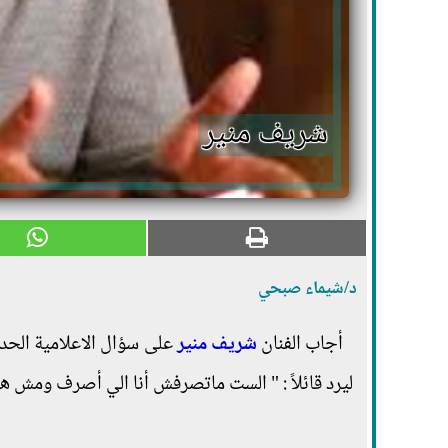
شريف منير
د/شيماء صبحي
أجاب الفنان
شريف منير
على سؤال الاعلامية الحد
ليرد قائلاً : " الست ماتصرفش أنا الي أصرف ومش 