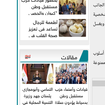
ة أخيرة " الذي تقدمه الاعلامية لميس الحديدي على شاشة " ON أن الجانب
مستقبل وطن
”كيوان والحصي
شخصية
والتمامي وابوحجازي وعيسي” أمانه
أطعمة للرجال
وبغسل
كفر...
تساعد فى تعزيز
صحة القلب فى
سن الأربعين
 أسلوب
مقالات
ممنوعة
قيادات وأعضاء حزب
التمامي وأبوحجازي
مستقبل وطن
يثمنان جهد وزيرة
بدمياط يؤدون صلاة
التنمية المحلية في