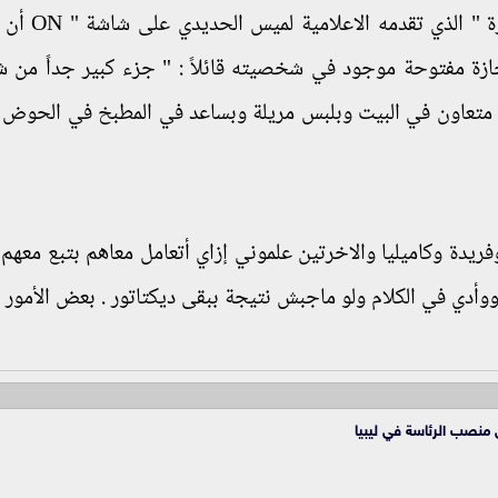
لكنه ذكر في لقاء خاص خلال برنامج " كلم
 مفتوحة موجود في شخصيته قائلاً : " جزء كبير جداً من 
تعاون في البيت وبلبس مريلة وبساعد في المطبخ في الحوض 
وفريدة وكاميليا والاخرتين علموني إزاي أتعامل معاهم بتبع معهم
أدي في الكلام ولو ماجبش نتيجة ببقى ديكتاتور . بعض الأمور 
 منصب الرئاسة في ليبيا