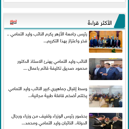
الأكثر قراءةً
رئيس جامعة الأزهر يكرم النائب وليد التمامي ..
فخر واعتزاز بهذا التكريم...
النائب وليد التمامي يهنئ الاستاذ الدكتور
محمود صديق تكليفة قائم باعمال ...
وسط إقبال جماهيري كبير النائب وليد التمامي
يختتم أضخم قافلة طبية مجانية...
بحضور رئيس الوزراء ولفيف من وزراء ورجال
الدولة.. النائبان وليد التمامي ومحمد...