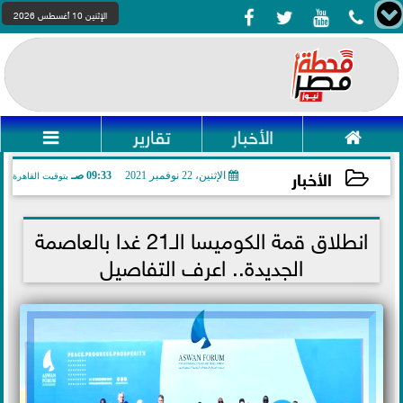




الإثنين 10 أغسطس 2026

الأخبار
تقارير

الأخبار
الإثنين، 22 نوفمبر 2021
09:33 صـ
بتوقيت القاهرة
2021-11-22 09:33:34
انطلاق قمة الكوميسا الـ21 غدا بالعاصمة
الجديدة.. اعرف التفاصيل