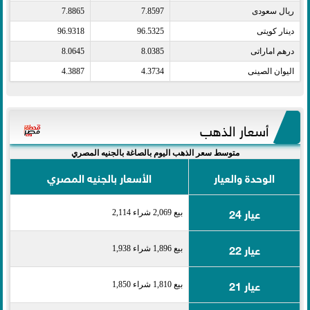
ريال سعودى​
7.8597
7.8865
دينار كويتى​
96.5325
96.9318
درهم اماراتى​
8.0385
8.0645
اليوان الصينى​
4.3734
4.3887
أسعار الذهب
متوسط سعر الذهب اليوم بالصاغة بالجنيه المصري
الوحدة والعيار
الأسعار بالجنيه المصري
عيار 24
بيع 2,069 شراء 2,114
عيار 22
بيع 1,896 شراء 1,938
عيار 21
بيع 1,810 شراء 1,850