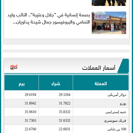
بصمة إنسانية في ”جلال وعتيبة”.. النائب وليد
التمامي والبروفيسور جمال شيحة يداويان...
أسعار العملات
العملة
شراء
بيع
دولار أمريكى​
29.5264
29.6194
يورو​
31.7822
31.8942
جنيه إسترلينى​
35.8332
35.9610
فرنك سويسرى​
31.6332
31.7363
100 ين يابانى​
22.6031
22.6760