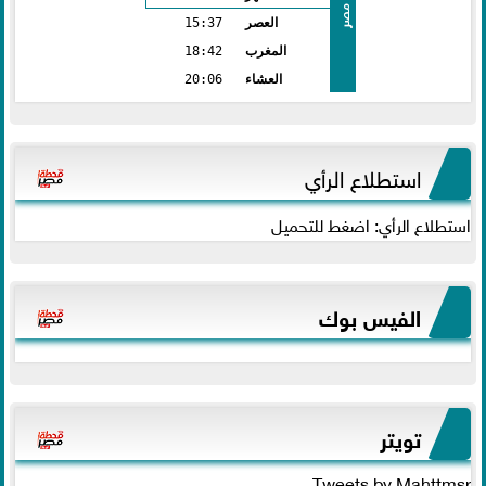
مصر
العصر
15:37
المغرب
18:42
العشاء
20:06
استطلاع الرأي
استطلاع الرأي: اضغط للتحميل
الفيس بوك
تويتر
Tweets by Mahttmsr