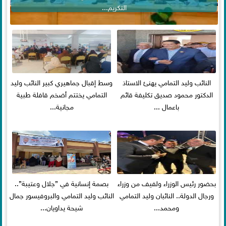
التكريم...
النائب وليد التمامي يهنئ الاستاذ
وسط إقبال جماهيري كبير النائب وليد
الدكتور محمود صديق تكليفة قائم
التمامي يختتم أضخم قافلة طبية
باعمال ...
مجانية...
بحضور رئيس الوزراء ولفيف من وزراء
بصمة إنسانية في ”جلال وعتيبة”..
ورجال الدولة.. النائبان وليد التمامي
النائب وليد التمامي والبروفيسور جمال
ومحمد...
شيحة يداويان...