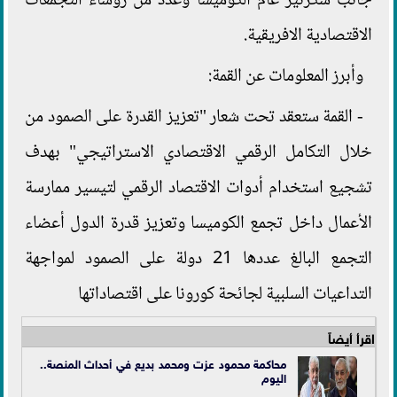
جانب سكرتير عام الكوميسا وعدد من رؤساء التجمعات
الاقتصادية الافريقية.
وأبرز المعلومات عن القمة:
- القمة ستعقد تحت شعار "تعزيز القدرة على الصمود من
خلال التكامل الرقمي الاقتصادي الاستراتيجي" بهدف
تشجيع استخدام أدوات الاقتصاد الرقمي لتيسير ممارسة
الأعمال داخل تجمع الكوميسا وتعزيز قدرة الدول أعضاء
التجمع البالغ عددها 21 دولة على الصمود لمواجهة
التداعيات السلبية لجائحة كورونا على اقتصاداتها
اقرأ أيضاً
محاكمة محمود عزت ومحمد بديع في أحداث المنصة..
اليوم