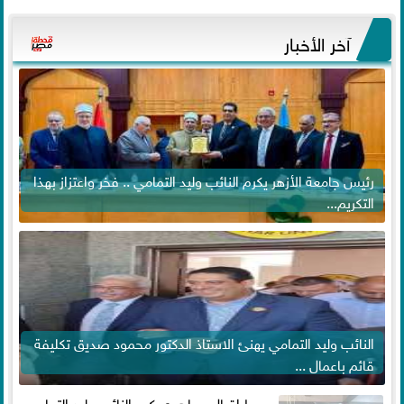
آخر الأخبار
رئيس جامعة الأزهر يكرم النائب وليد التمامي .. فخر واعتزاز بهذا
التكريم...
النائب وليد التمامي يهنئ الاستاذ الدكتور محمود صديق تكليفة
قائم باعمال ...
وسط إقبال جماهيري كبير النائب وليد التمامي