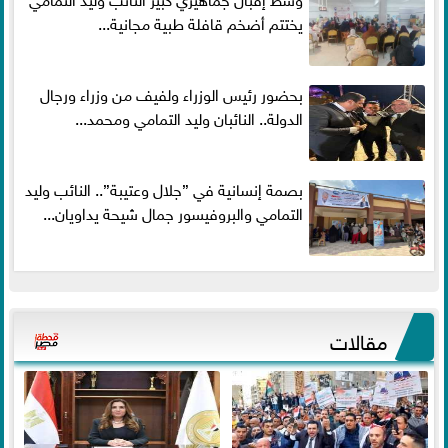
يختتم أضخم قافلة طبية مجانية...
بحضور رئيس الوزراء ولفيف من وزراء ورجال
الدولة.. النائبان وليد التمامي ومحمد...
بصمة إنسانية في ”جلال وعتيبة”.. النائب وليد
التمامي والبروفيسور جمال شيحة يداويان...
مقالات