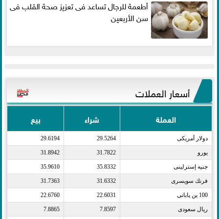
أطعمة للرجال تساعد فى تعزيز صحة القلب فى
سن الأربعين
أسعار العملات
العملة
شراء
بيع
دولار أمريكى​
29.5264
29.6194
يورو​
31.7822
31.8942
جنيه إسترلينى​
35.8332
35.9610
فرنك سويسرى​
31.6332
31.7363
100 ين يابانى​
22.6031
22.6760
ريال سعودى​
7.8597
7.8865