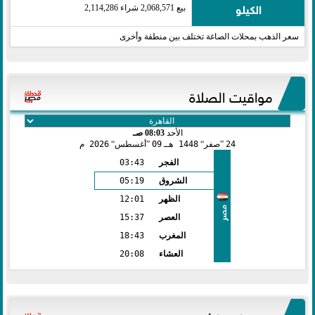
الكيلو
بيع 2,068,571 شراء 2,114,286
سعر الذهب بمحلات الصاغة تختلف بين منطقة وأخرى
مواقيت الصلاة
الأحد
08:03 صـ
24
صفر
1448 هـ
09
أغسطس
2026 م
الفجر
03:43
الشروق
05:19
الظهر
12:01
مصر
العصر
15:37
المغرب
18:43
العشاء
20:08