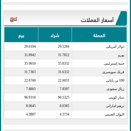
أسعار العملات
العملة
شراء
بيع
دولار أمريكى​
29.5264
29.6194
يورو​
31.7822
31.8942
جنيه إسترلينى​
35.8332
35.9610
فرنك سويسرى​
31.6332
31.7363
100 ين يابانى​
22.6031
22.6760
ريال سعودى​
7.8597
7.8865
دينار كويتى​
96.5325
96.9318
درهم اماراتى​
8.0385
8.0645
اليوان الصينى​
4.3734
4.3887