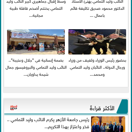
النائب وليد التمامي يهنئ الاستاذ
وسط إقبال جماهيري كبير النائب وليد
الدكتور محمود صديق تكليفة قائم
التمامي يختتم أضخم قافلة طبية
باعمال ...
مجانية...
بحضور رئيس الوزراء ولفيف من وزراء
بصمة إنسانية في ”جلال وعتيبة”..
ورجال الدولة.. النائبان وليد التمامي
النائب وليد التمامي والبروفيسور جمال
ومحمد...
شيحة يداويان...
الأكثر قراءةً
رئيس جامعة الأزهر يكرم النائب وليد التمامي ..
فخر واعتزاز بهذا التكريم...