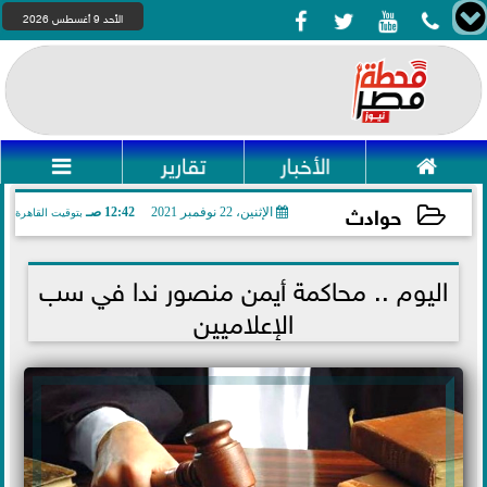




الأحد 9 أغسطس 2026

الأخبار
تقارير

حوادث
الإثنين، 22 نوفمبر 2021
12:42 صـ
بتوقيت القاهرة
2021-11-22 00:42:24
اليوم .. محاكمة أيمن منصور ندا في سب
الإعلاميين