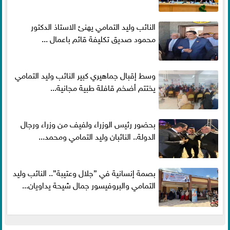
النائب وليد التمامي يهنئ الاستاذ الدكتور
محمود صديق تكليفة قائم باعمال ...
وسط إقبال جماهيري كبير النائب وليد التمامي
يختتم أضخم قافلة طبية مجانية...
بحضور رئيس الوزراء ولفيف من وزراء ورجال
الدولة.. النائبان وليد التمامي ومحمد...
بصمة إنسانية في ”جلال وعتيبة”.. النائب وليد
التمامي والبروفيسور جمال شيحة يداويان...