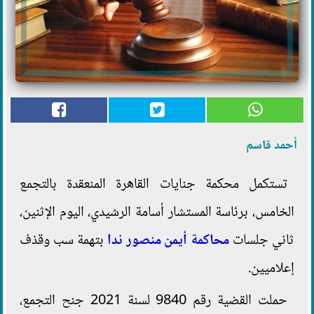
أحمد قاسم
تستكمل محكمة جنايات القاهرة المنعقدة بالتجمع
الخامس، برئاسة المستشار أسامة الرشيدي، اليوم الإثنين،
ثاني جلسات
محاكمة
أيمن منصور ندا
بتهمة سب وقذف
إعلاميين.
حملت القضية رقم 9840 لسنة 2021 جنح التجمع،