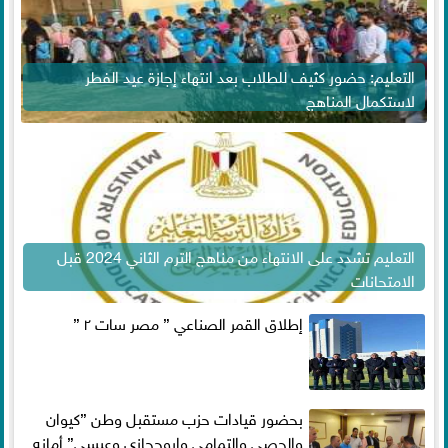
التعليم: حضور كثيف للطلاب بعد انتهاء إجازة عيد الفطر
لاستكمال المناهج
التعليم تشدد على الانتهاء من مناهج الترم الثاني 2024 قبل
الامتحانات
إطلاق القمر الصناعي ” مصر سات ٢ ”
بحضور قيادات حزب مستقبل وطن ”كيوان
والحصي والتمامي وابوحجازي وعيسي” أمانه