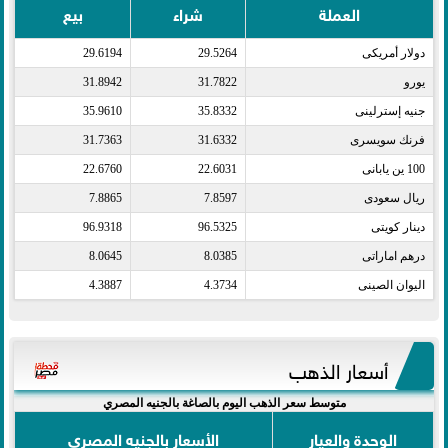
العملة
شراء
بيع
دولار أمريكى​
29.5264
29.6194
يورو​
31.7822
31.8942
جنيه إسترلينى​
35.8332
35.9610
فرنك سويسرى​
31.6332
31.7363
100 ين يابانى​
22.6031
22.6760
ريال سعودى​
7.8597
7.8865
دينار كويتى​
96.5325
96.9318
درهم اماراتى​
8.0385
8.0645
اليوان الصينى​
4.3734
4.3887
أسعار الذهب
متوسط سعر الذهب اليوم بالصاغة بالجنيه المصري
الوحدة والعيار
الأسعار بالجنيه المصري