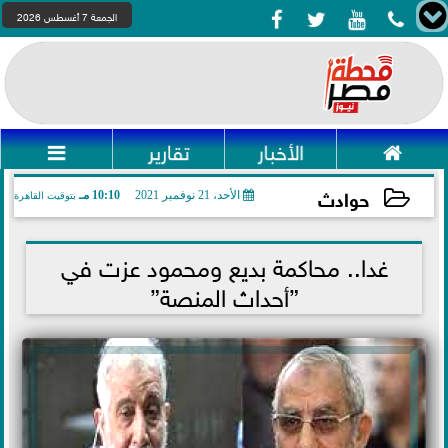




الجمعة 7 أغسطس 2026

الأخبار
تقارير

حوادث
الأحد، 21 نوفمبر 2021
10:10 مـ
بتوقيت القاهرة
2021-11-21 22:10:32
غدا.. محاكمة بديع ومحمود عزت في
”أحداث المنصة”