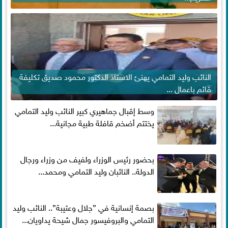
النائب وليد التمامي يهنئ الاستاذ الدكتور محمود صديق تكليفة
قائم باعمال ...
وسط إقبال جماهيري كبير النائب وليد التمامي
يختتم أضخم قافلة طبية مجانية...
بحضور رئيس الوزراء ولفيف من وزراء ورجال
الدولة.. النائبان وليد التمامي ومحمد...
بصمة إنسانية في ”جلال وعتيبة”.. النائب وليد
التمامي والبروفيسور جمال شيحة يداويان...