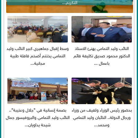
التكريم...
النائب وليد التمامي يهنئ الاستاذ
وسط إقبال جماهيري كبير النائب وليد
الدكتور محمود صديق تكليفة قائم
التمامي يختتم أضخم قافلة طبية
باعمال ...
مجانية...
بحضور رئيس الوزراء ولفيف من وزراء
بصمة إنسانية في ”جلال وعتيبة”..
ورجال الدولة.. النائبان وليد التمامي
النائب وليد التمامي والبروفيسور جمال
ومحمد...
شيحة يداويان...