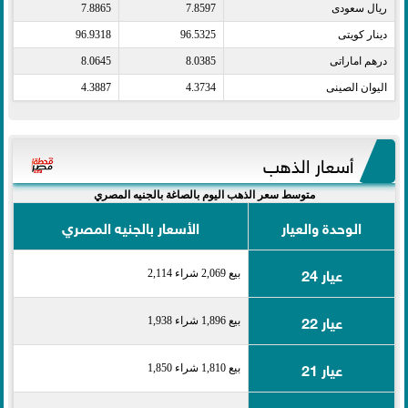
ريال سعودى​
7.8597
7.8865
دينار كويتى​
96.5325
96.9318
درهم اماراتى​
8.0385
8.0645
اليوان الصينى​
4.3734
4.3887
أسعار الذهب
متوسط سعر الذهب اليوم بالصاغة بالجنيه المصري
الوحدة والعيار
الأسعار بالجنيه المصري
عيار 24
بيع 2,069 شراء 2,114
عيار 22
بيع 1,896 شراء 1,938
عيار 21
بيع 1,810 شراء 1,850