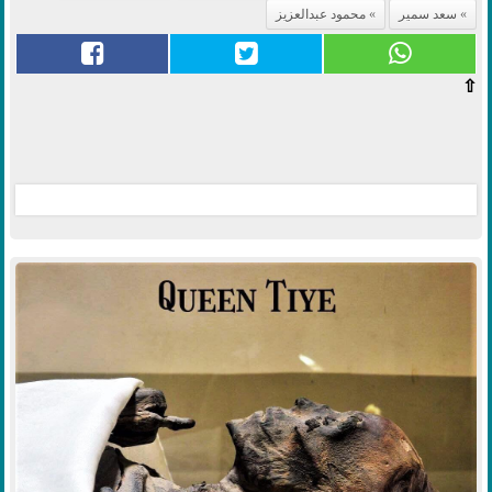
سعد سمير
محمود عبدالعزيز
⇧