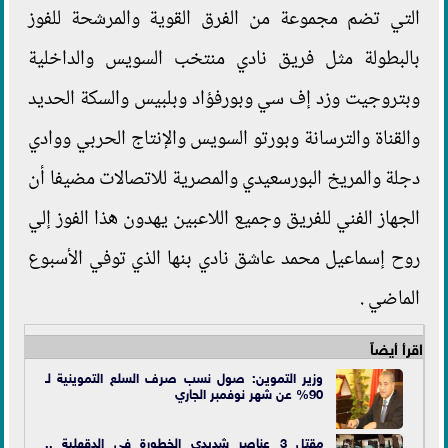
التي تضم مجموعة من الفرق القوية والمرشحة للفوز
بالبطولة مثل فريق نادي منتخب السويس والداخلية
وبتروجيت وزد إف سي وبورفؤاد وبلبيس والسكة الحديد
والقناة والترسانة وبورتو السويس والإنتاج الحربي ووادي
دجلة والمريخ البورسعيدي والمصرية للاتصالات مضيفا أن
الجهاز الفني للفريق وجميع اللاعبين يهدون هذا الفوز إلي
روح إسماعيل محمد عاشق نادي بنها الذي توفي الأسبوع
الماضي .
اقرأ أيضاً
وزير التموين: صول نسب صرف السلع التموينية لـ
90% عن شهر نوفمبر الجاري
مقتل 3 عناصر شديدي الخطورة في الدقهلية ..