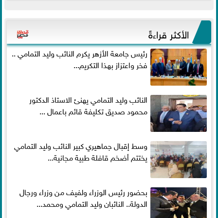
الأكثر قراءةً
رئيس جامعة الأزهر يكرم النائب وليد التمامي ..
فخر واعتزاز بهذا التكريم...
النائب وليد التمامي يهنئ الاستاذ الدكتور
محمود صديق تكليفة قائم باعمال ...
وسط إقبال جماهيري كبير النائب وليد التمامي
يختتم أضخم قافلة طبية مجانية...
بحضور رئيس الوزراء ولفيف من وزراء ورجال
الدولة.. النائبان وليد التمامي ومحمد...