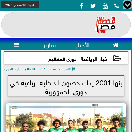




السبت 8 أغسطس 2026

الأخبار
تقارير

أخبار الرياضة
دوري المظاليم
الأحد، 21 نوفمبر 2021
06:01 مـ
بتوقيت القاهرة
2021-11-21 18:01:40
بنها 2001 يدك حصون الداخلية برباعية في
دوري الجمهورية