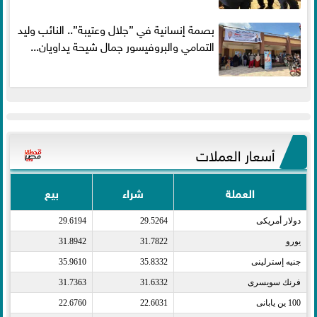
بصمة إنسانية في ”جلال وعتيبة”.. النائب وليد
التمامي والبروفيسور جمال شيحة يداويان...
أسعار العملات
العملة
شراء
بيع
دولار أمريكى​
29.5264
29.6194
يورو​
31.7822
31.8942
جنيه إسترلينى​
35.8332
35.9610
فرنك سويسرى​
31.6332
31.7363
100 ين يابانى​
22.6031
22.6760