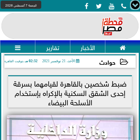




الجمعة 7 أغسطس 2026

الأخبار
تقارير

حوادث
الأحد، 21 نوفمبر 2021
02:32 مـ
بتوقيت القاهرة
2021-11-21 14:32:53
ضبط شخصين بالقاهرة لقيامهما بسرقة
إحدى الشقق السكنية بالإكراه بإستخدام
الأسلحة البيضاء