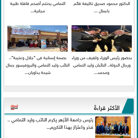
الدكتور محمود صديق تكليفة قائم
التمامي يختتم أضخم قافلة طبية
باعمال ...
مجانية...
بحضور رئيس الوزراء ولفيف من وزراء
بصمة إنسانية في ”جلال وعتيبة”..
ورجال الدولة.. النائبان وليد التمامي
النائب وليد التمامي والبروفيسور جمال
ومحمد...
شيحة يداويان...
الأكثر قراءةً
رئيس جامعة الأزهر يكرم النائب وليد التمامي ..
فخر واعتزاز بهذا التكريم...