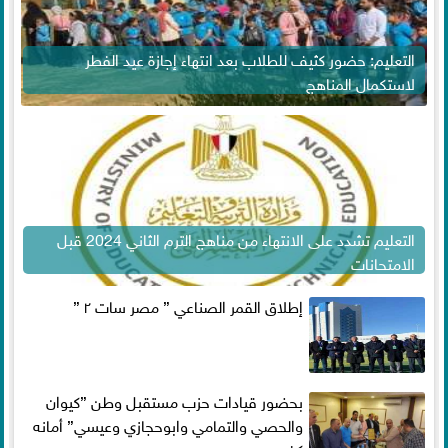
التعليم: حضور كثيف للطلاب بعد انتهاء إجازة عيد الفطر
لاستكمال المناهج
التعليم تشدد على الانتهاء من مناهج الترم الثاني 2024 قبل
الامتحانات
إطلاق القمر الصناعي ” مصر سات ٢ ”
بحضور قيادات حزب مستقبل وطن ”كيوان
والحصي والتمامي وابوحجازي وعيسي” أمانه