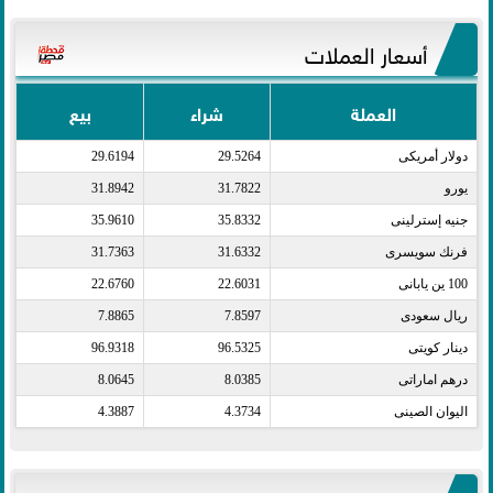
أسعار العملات
العملة
شراء
بيع
دولار أمريكى​
29.5264
29.6194
يورو​
31.7822
31.8942
جنيه إسترلينى​
35.8332
35.9610
فرنك سويسرى​
31.6332
31.7363
100 ين يابانى​
22.6031
22.6760
ريال سعودى​
7.8597
7.8865
دينار كويتى​
96.5325
96.9318
درهم اماراتى​
8.0385
8.0645
اليوان الصينى​
4.3734
4.3887