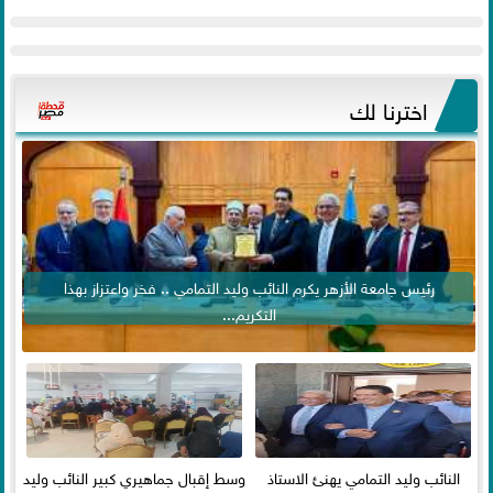
اخترنا لك
رئيس جامعة الأزهر يكرم النائب وليد التمامي .. فخر واعتزاز بهذا
التكريم...
النائب وليد التمامي يهنئ الاستاذ
وسط إقبال جماهيري كبير النائب وليد