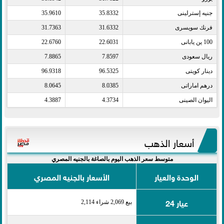
جنيه إسترلينى​
35.8332
35.9610
فرنك سويسرى​
31.6332
31.7363
100 ين يابانى​
22.6031
22.6760
ريال سعودى​
7.8597
7.8865
دينار كويتى​
96.5325
96.9318
درهم اماراتى​
8.0385
8.0645
اليوان الصينى​
4.3734
4.3887
أسعار الذهب
متوسط سعر الذهب اليوم بالصاغة بالجنيه المصري
الوحدة والعيار
الأسعار بالجنيه المصري
عيار 24
بيع 2,069 شراء 2,114