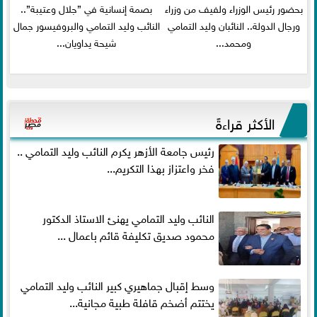
بحضور رئيس الوزراء ولفيف من وزراء
بصمة إنسانية في ”جلال وعتيبة”..
ورجال الدولة.. النائبان وليد التمامي
النائب وليد التمامي والبروفيسور جمال
ومحمد...
شيحة يداويان...
الأكثر قراءةً
رئيس جامعة الأزهر يكرم النائب وليد التمامي ..
فخر واعتزاز بهذا التكريم...
النائب وليد التمامي يهنئ الاستاذ الدكتور
محمود صديق تكليفة قائم باعمال ...
وسط إقبال جماهيري كبير النائب وليد التمامي
يختتم أضخم قافلة طبية مجانية...