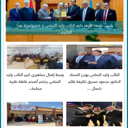
رئيس جامعة الأزهر يكرم النائب وليد التمامي .. فخر واعتزاز بهذا
التكريم...
النائب وليد التمامي يهنئ الاستاذ
وسط إقبال جماهيري كبير النائب وليد
الدكتور محمود صديق تكليفة قائم
التمامي يختتم أضخم قافلة طبية
باعمال ...
مجانية...