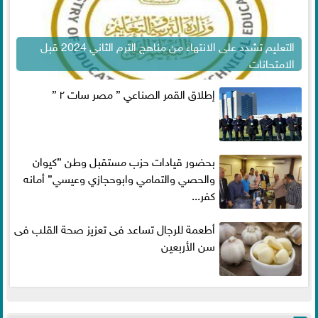
التعليم تشدد على الانتهاء من مناهج الترم الثاني 2024 قبل
الامتحانات
إطلاق القمر الصناعي ” مصر سات ٢ ”
بحضور قيادات حزب مستقبل وطن ”كيوان
والحصي والتمامي وابوحجازي وعيسي” أمانه
كفر...
أطعمة للرجال تساعد فى تعزيز صحة القلب فى
سن الأربعين