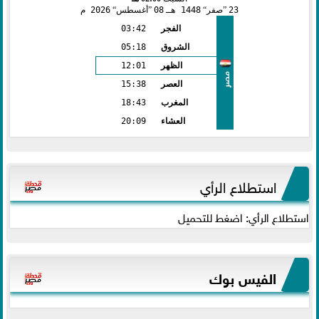
23
صفر
1448 هـ
08
أغسطس
2026 م
الفجر
03:42
الشروق
05:18
الظهر
12:01
مصر
العصر
15:38
المغرب
18:43
العشاء
20:09
استطلاع الرأي
استطلاع الرأي: اضغط للتحميل
الفيس بوك