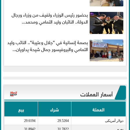
بحضور رئيس الوزراء ولفيف من وزراء ورجال
الدولة.. النائبان وليد التمامي ومحمد...
بصمة إنسانية في ”جلال وعتيبة”.. النائب وليد
التمامي والبروفيسور جمال شيحة يداويان...
أسعار العملات
العملة
شراء
بيع
دولار أمريكى​
29.5264
29.6194
يورو​
31.7822
31.8942