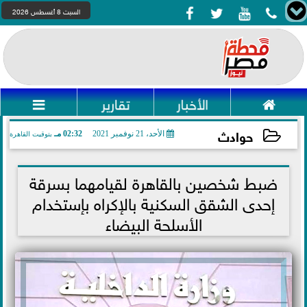




السبت 8 أغسطس 2026

الأخبار
تقارير

حوادث
الأحد، 21 نوفمبر 2021
02:32 مـ
بتوقيت القاهرة
2021-11-21 14:32:53
ضبط شخصين بالقاهرة لقيامهما بسرقة
إحدى الشقق السكنية بالإكراه بإستخدام
الأسلحة البيضاء