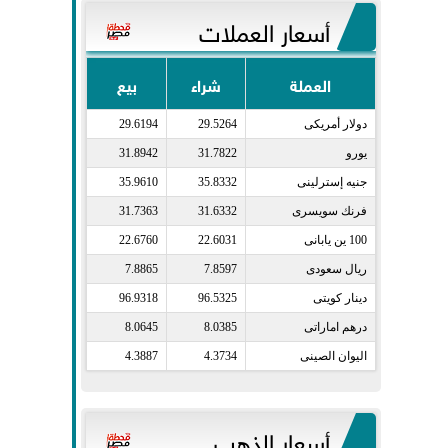
أسعار العملات
العملة
شراء
بيع
دولار أمريكى​
29.5264
29.6194
يورو​
31.7822
31.8942
جنيه إسترلينى​
35.8332
35.9610
فرنك سويسرى​
31.6332
31.7363
100 ين يابانى​
22.6031
22.6760
ريال سعودى​
7.8597
7.8865
دينار كويتى​
96.5325
96.9318
درهم اماراتى​
8.0385
8.0645
اليوان الصينى​
4.3734
4.3887
أسعار الذهب