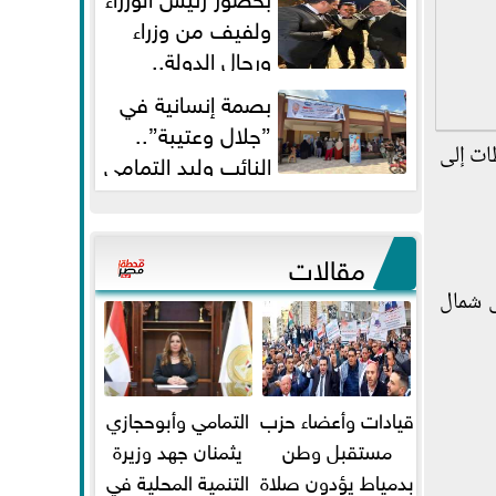
ولفيف من وزراء
ورجال الدولة..
النائبان وليد التمامي ومحمد...
بصمة إنسانية في
”جلال وعتيبة”..
ظات إلى
النائب وليد التمامي
والبروفيسور جمال شيحة يداويان...
مقالات
ى شمال
قيادات وأعضاء حزب
التمامي وأبوحجازي
مستقبل وطن
يثمنان جهد وزيرة
بدمياط يؤدون صلاة
التنمية المحلية في