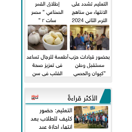
التعليم تشدد على
إطلاق القمر
الانتهاء من مناهج
الصناعي ” مصر
الترم الثاني 2024
سات ٢ ”
قبل الامتحانات
بحضور قيادات حزب
أطعمة للرجال تساعد
مستقبل وطن
فى تعزيز صحة
”كيوان والحصي
القلب فى سن
والتمامي وابوحجازي
الأربعين
وعيسي” أمانه كفر...
الأكثر قراءةً
التعليم: حضور
كثيف للطلاب بعد
انتهاء إجازة عيد