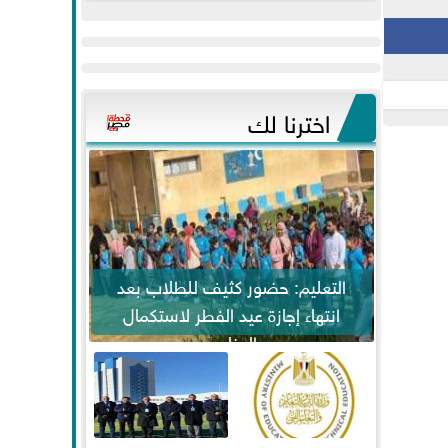
عيد
مواكبة خطوات
الفطر..ويحتشدون
الرئيس السيسي...
وسط آلاف...
اخترنا لك
التعليم: حضور كثيف للطلاب بعد
انتهاء إجازة عيد الفطر لاستكمال
المناهج