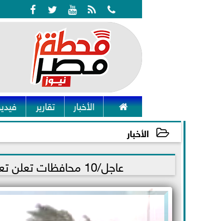






الأخبار
تقارير
فيديو
الأخبار
2021-11-20 20:58:00
عاجل/10 محافظات تعلن تعطيل الدراسة غدا بسبب سوء الاحوال الجوية