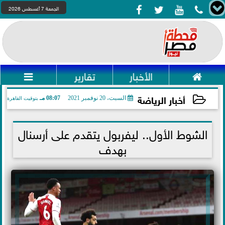




الجمعة 7 أغسطس 2026

الأخبار
تقارير

أخبار الرياضة
السبت، 20 نوفمبر 2021
08:07 مـ
بتوقيت القاهرة
2021-11-20 20:07:12
الشوط الأول.. ليفربول يتقدم على أرسنال
بهدف