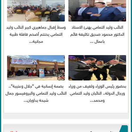
النائب وليد التمامي يهنئ الاستاذ
وسط إقبال جماهيري كبير النائب وليد
الدكتور محمود صديق تكليفة قائم
التمامي يختتم أضخم قافلة طبية
باعمال ...
مجانية...
بحضور رئيس الوزراء ولفيف من وزراء
بصمة إنسانية في ”جلال وعتيبة”..
ورجال الدولة.. النائبان وليد التمامي
النائب وليد التمامي والبروفيسور جمال
ومحمد...
شيحة يداويان...