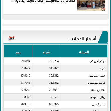
أسعار العملات
العملة
شراء
بيع
دولار أمريكى​
29.5264
29.6194
يورو​
31.7822
31.8942
جنيه إسترلينى​
35.8332
35.9610
فرنك سويسرى​
31.6332
31.7363
100 ين يابانى​
22.6031
22.6760
ريال سعودى​
7.8597
7.8865
دينار كويتى​
96.5325
96.9318