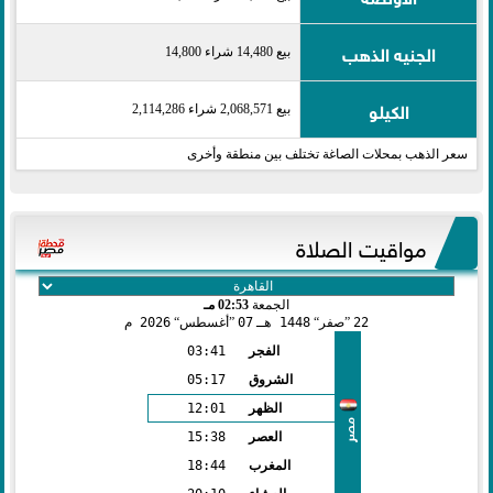
الجنيه الذهب
بيع 14,480 شراء 14,800
الكيلو
بيع 2,068,571 شراء 2,114,286
سعر الذهب بمحلات الصاغة تختلف بين منطقة وأخرى
مواقيت الصلاة
الجمعة
02:53 مـ
22
صفر
1448 هـ
07
أغسطس
2026 م
الفجر
03:41
الشروق
05:17
الظهر
12:01
مصر
العصر
15:38
المغرب
18:44