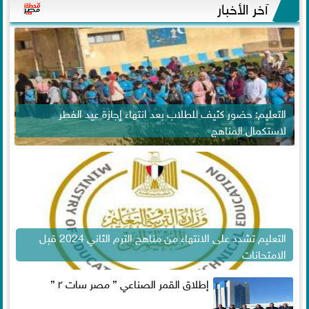
آخر الأخبار
التعليم: حضور كثيف للطلاب بعد انتهاء إجازة عيد الفطر
لاستكمال المناهج
التعليم تشدد على الانتهاء من مناهج الترم الثاني 2024 قبل
الامتحانات
إطلاق القمر الصناعي ” مصر سات ٢ ”