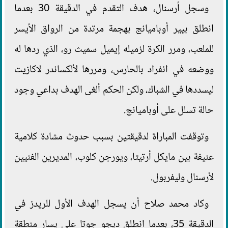
وسجل أرسنال، هدف التقدم في الدقيقة 30 بعدما
انطلق بيير أوباميانج بهجمة مرتدة من الرواق الأيسر
للملعب، ومرر الكرة لزميله إيميل سميث رو، الذي ردها له
ووضعه في انفراد بالحارس، ومررها لألكساندر لاكازيت
ليسددها في الشباك، ولكن الحكم ألغى الهدف بداعي وجود
حالة تسلل على أوباميانج.
وتوقفت المباراة لدقيقتين بسبب حدوث مشادة كلامية
عنيفة بين مايكل أرتيتا، ويورجن كلوب، المديرين الفنيين
لأرسنال وليفربول.
وكاد محمد صلاح أن يسجل الهدف الأول للريدز في
الدقيقة 35، بعدما انطلق ديجو جوتا على يسار منطقة