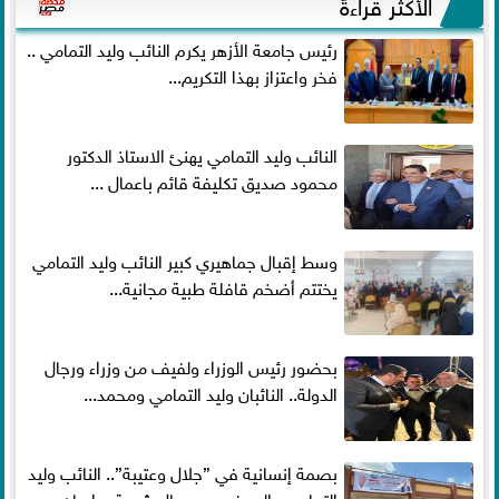
الأكثر قراءةً
رئيس جامعة الأزهر يكرم النائب وليد التمامي ..
فخر واعتزاز بهذا التكريم...
النائب وليد التمامي يهنئ الاستاذ الدكتور
محمود صديق تكليفة قائم باعمال ...
وسط إقبال جماهيري كبير النائب وليد التمامي
يختتم أضخم قافلة طبية مجانية...
بحضور رئيس الوزراء ولفيف من وزراء ورجال
الدولة.. النائبان وليد التمامي ومحمد...
بصمة إنسانية في ”جلال وعتيبة”.. النائب وليد
التمامي والبروفيسور جمال شيحة يداويان...