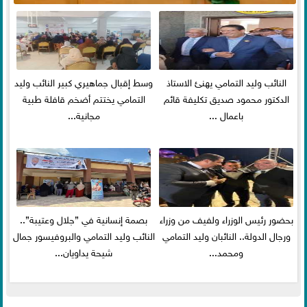
النائب وليد التمامي يهنئ الاستاذ
وسط إقبال جماهيري كبير النائب وليد
الدكتور محمود صديق تكليفة قائم
التمامي يختتم أضخم قافلة طبية
باعمال ...
مجانية...
بحضور رئيس الوزراء ولفيف من وزراء
بصمة إنسانية في ”جلال وعتيبة”..
ورجال الدولة.. النائبان وليد التمامي
النائب وليد التمامي والبروفيسور جمال
ومحمد...
شيحة يداويان...