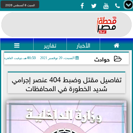




السبت 8 أغسطس 2026

الأخبار
تقارير

حوادث
السبت، 20 نوفمبر 2021
01:53 مـ
بتوقيت القاهرة
2021-11-20 13:53:55
تفاصيل مقتل وضبط 404 عنصر إجرامي
شديد الخطورة في المحافظات