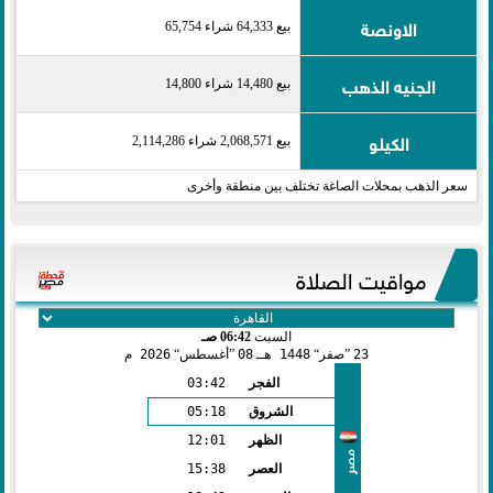
الاونصة
بيع 64,333 شراء 65,754
الجنيه الذهب
بيع 14,480 شراء 14,800
الكيلو
بيع 2,068,571 شراء 2,114,286
سعر الذهب بمحلات الصاغة تختلف بين منطقة وأخرى
مواقيت الصلاة
السبت
06:42 صـ
23
صفر
1448 هـ
08
أغسطس
2026 م
الفجر
03:42
الشروق
05:18
الظهر
12:01
مصر
العصر
15:38