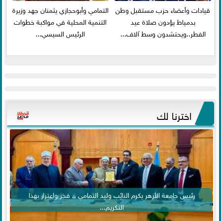
قيادات وأعضاء حزب مستقبل وطن
التمامي وأبوحجازي يثمنان جهد وزيرة
بدمياط يؤدون صلاة عيد
التنمية المحلية في مواكبة خطوات
الفطر..ويحتشدون وسط آلاف...
الرئيس السيسي...
اخترنا لك
رئيس جامعة الأزهر يكرم النائب وليد التمامي .. فخر واعتزاز بهذا
التكريم...