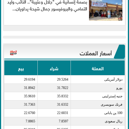
بصمة إنسانية في ”جلال وعتيبة”.. النائب وليد
التمامي والبروفيسور جمال شيحة يداويان...
أسعار العملات
العملة
شراء
بيع
دولار أمريكى​
29.5264
29.6194
يورو​
31.7822
31.8942
جنيه إسترلينى​
35.8332
35.9610
فرنك سويسرى​
31.6332
31.7363
100 ين يابانى​
22.6031
22.6760
ريال سعودى​
7.8597
7.8865