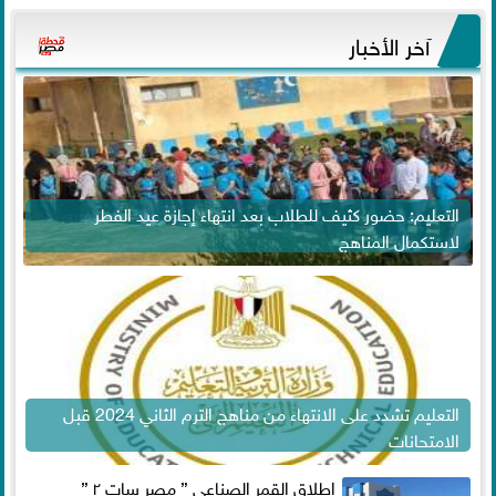
آخر الأخبار
التعليم: حضور كثيف للطلاب بعد انتهاء إجازة عيد الفطر
لاستكمال المناهج
التعليم تشدد على الانتهاء من مناهج الترم الثاني 2024 قبل
الامتحانات
إطلاق القمر الصناعي ” مصر سات ٢ ”