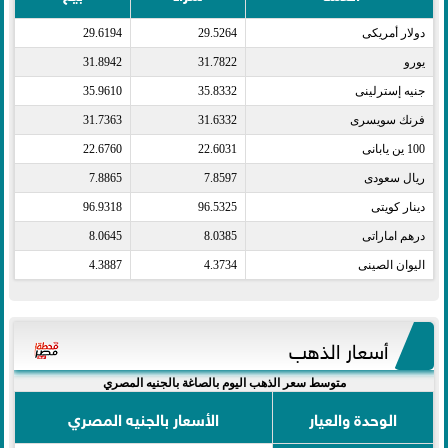
دولار أمريكى​
29.5264
29.6194
يورو​
31.7822
31.8942
جنيه إسترلينى​
35.8332
35.9610
فرنك سويسرى​
31.6332
31.7363
100 ين يابانى​
22.6031
22.6760
ريال سعودى​
7.8597
7.8865
دينار كويتى​
96.5325
96.9318
درهم اماراتى​
8.0385
8.0645
اليوان الصينى​
4.3734
4.3887
أسعار الذهب
متوسط سعر الذهب اليوم بالصاغة بالجنيه المصري
الوحدة والعيار
الأسعار بالجنيه المصري