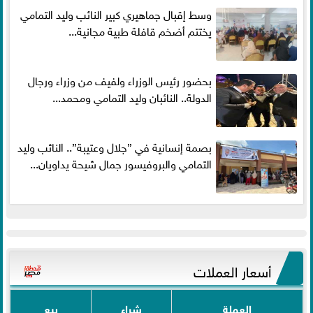
وسط إقبال جماهيري كبير النائب وليد التمامي
يختتم أضخم قافلة طبية مجانية...
بحضور رئيس الوزراء ولفيف من وزراء ورجال
الدولة.. النائبان وليد التمامي ومحمد...
بصمة إنسانية في ”جلال وعتيبة”.. النائب وليد
التمامي والبروفيسور جمال شيحة يداويان...
أسعار العملات
العملة
شراء
بيع