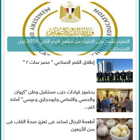
التعليم تشدد على الانتهاء من مناهج الترم الثاني 2024 قبل
الامتحانات
إطلاق القمر الصناعي ” مصر سات ٢ ”
بحضور قيادات حزب مستقبل وطن ”كيوان
والحصي والتمامي وابوحجازي وعيسي” أمانه
كفر...
أطعمة للرجال تساعد فى تعزيز صحة القلب فى
سن الأربعين