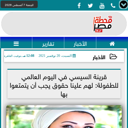




الجمعة 7 أغسطس 2026

الأخبار
تقارير

الأخبار
السبت، 20 نوفمبر 2021
12:08 مـ
بتوقيت القاهرة
2021-11-20 12:08:09
قرينة السيسي في اليوم العالمي
للطفولة: لهم علينا حقوق يجب أن يتمتعوا
بها