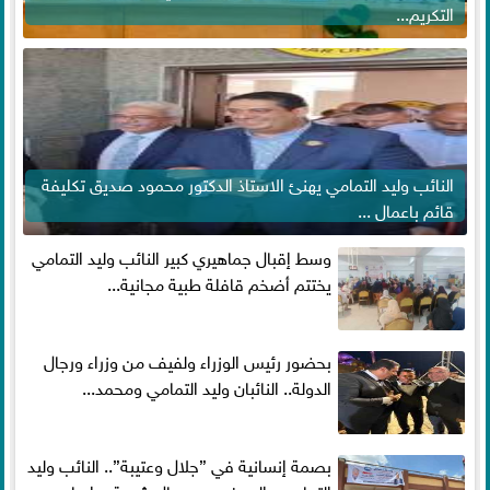
التكريم...
النائب وليد التمامي يهنئ الاستاذ الدكتور محمود صديق تكليفة
قائم باعمال ...
وسط إقبال جماهيري كبير النائب وليد التمامي
يختتم أضخم قافلة طبية مجانية...
بحضور رئيس الوزراء ولفيف من وزراء ورجال
الدولة.. النائبان وليد التمامي ومحمد...
بصمة إنسانية في ”جلال وعتيبة”.. النائب وليد