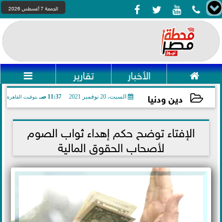




الجمعة 7 أغسطس 2026

الأخبار
تقارير

دين ودنيا
السبت، 20 نوفمبر 2021
11:37 صـ
بتوقيت القاهرة
2021-11-20 11:37:33
الإفتاء توضح حكم إهداء ثواب الصوم
لأصحاب الحقوق المالية