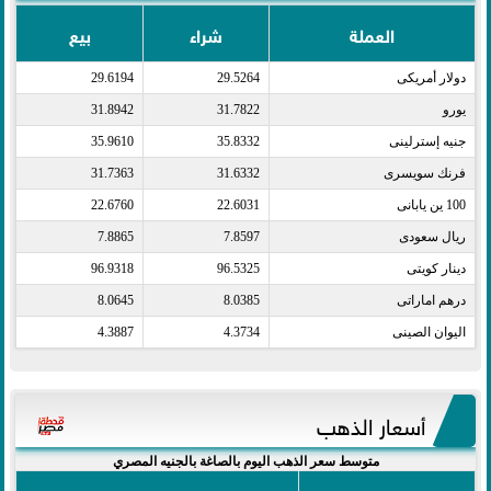
العملة
شراء
بيع
دولار أمريكى​
29.5264
29.6194
يورو​
31.7822
31.8942
جنيه إسترلينى​
35.8332
35.9610
فرنك سويسرى​
31.6332
31.7363
100 ين يابانى​
22.6031
22.6760
ريال سعودى​
7.8597
7.8865
دينار كويتى​
96.5325
96.9318
درهم اماراتى​
8.0385
8.0645
اليوان الصينى​
4.3734
4.3887
أسعار الذهب
متوسط سعر الذهب اليوم بالصاغة بالجنيه المصري