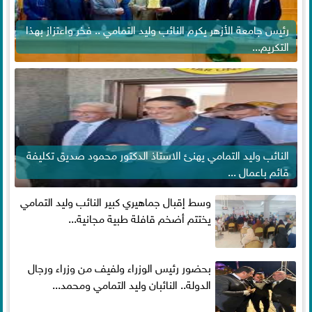
رئيس جامعة الأزهر يكرم النائب وليد التمامي .. فخر واعتزاز بهذا
التكريم...
النائب وليد التمامي يهنئ الاستاذ الدكتور محمود صديق تكليفة
قائم باعمال ...
وسط إقبال جماهيري كبير النائب وليد التمامي
يختتم أضخم قافلة طبية مجانية...
بحضور رئيس الوزراء ولفيف من وزراء ورجال
الدولة.. النائبان وليد التمامي ومحمد...