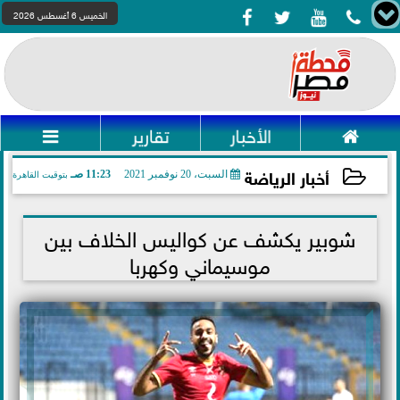




الخميس 6 أغسطس 2026

الأخبار
تقارير

أخبار الرياضة
السبت، 20 نوفمبر 2021
11:23 صـ
بتوقيت القاهرة
2021-11-20 11:23:03
شوبير يكشف عن كواليس الخلاف بين
موسيماني وكهربا