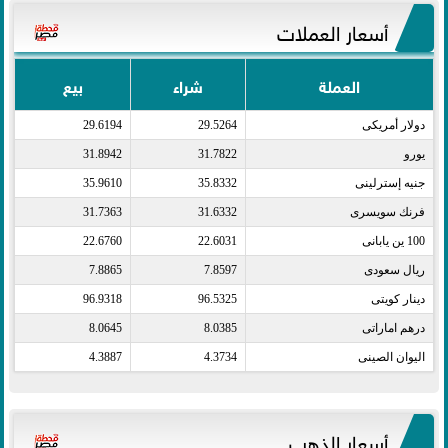
أسعار العملات
العملة
شراء
بيع
دولار أمريكى​
29.5264
29.6194
يورو​
31.7822
31.8942
جنيه إسترلينى​
35.8332
35.9610
فرنك سويسرى​
31.6332
31.7363
100 ين يابانى​
22.6031
22.6760
ريال سعودى​
7.8597
7.8865
دينار كويتى​
96.5325
96.9318
درهم اماراتى​
8.0385
8.0645
اليوان الصينى​
4.3734
4.3887
أسعار الذهب