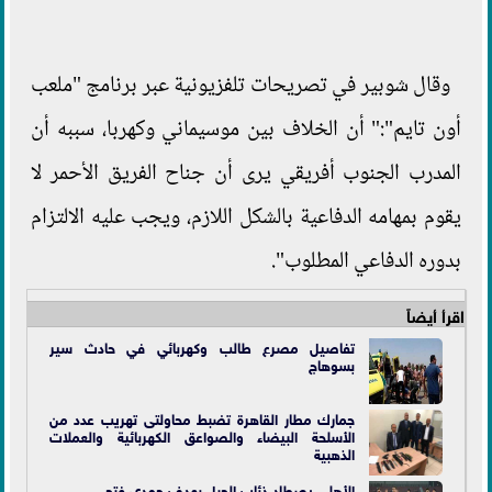
وقال شوبير في تصريحات تلفزيونية عبر برنامج "ملعب
أون تايم":" أن الخلاف بين موسيماني وكهربا، سببه أن
المدرب الجنوب أفريقي يرى أن جناح الفريق الأحمر لا
يقوم بمهامه الدفاعية بالشكل اللازم، ويجب عليه الالتزام
بدوره الدفاعي المطلوب".
اقرأ أيضاً
تفاصيل مصرع طالب وكهربائي في حادث سير
بسوهاج
جمارك مطار القاهرة تضبط محاولتى تهريب عدد من
الأسلحة البيضاء والصواعق الكهربائية والعملات
الذهبية
الأهلي يصطاد ذئاب الجبل بهدف حمدي فتحي