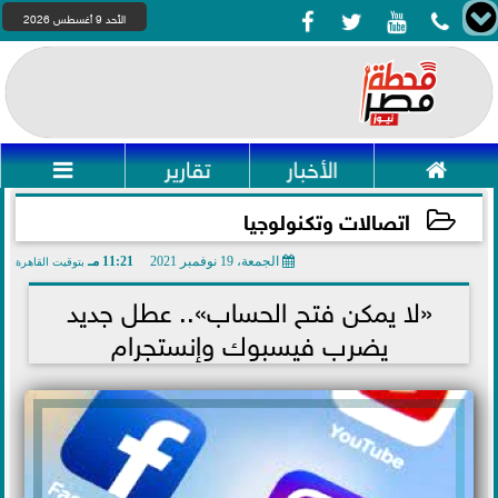




الأحد 9 أغسطس 2026

الأخبار
تقارير

اتصالات وتكنولوجيا
الجمعة، 19 نوفمبر 2021
11:21 مـ
بتوقيت القاهرة
2021-11-19 23:21:54
«لا يمكن فتح الحساب».. عطل جديد
يضرب فيسبوك وإنستجرام