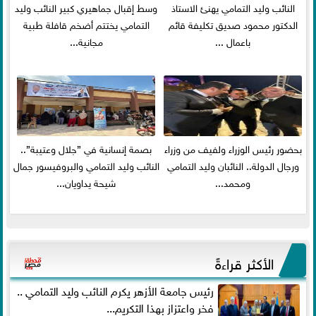
النائب وليد التمامي يهنئ الاستاذ
وسط إقبال جماهيري كبير النائب وليد
الدكتور محمود صديق تكليفة قائم
التمامي يختتم أضخم قافلة طبية
باعمال ...
مجانية...
بحضور رئيس الوزراء ولفيف من وزراء
بصمة إنسانية في ”جلال وعتيبة”..
ورجال الدولة.. النائبان وليد التمامي
النائب وليد التمامي والبروفيسور جمال
ومحمد...
شيحة يداويان...
الأكثر قراءةً
رئيس جامعة الأزهر يكرم النائب وليد التمامي ..
فخر واعتزاز بهذا التكريم...