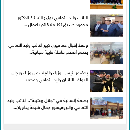
النائب وليد التمامي يهنئ الاستاذ الدكتور
محمود صديق تكليفة قائم باعمال ...
وسط إقبال جماهيري كبير النائب وليد التمامي
يختتم أضخم قافلة طبية مجانية...
بحضور رئيس الوزراء ولفيف من وزراء ورجال
الدولة.. النائبان وليد التمامي ومحمد...
بصمة إنسانية في ”جلال وعتيبة”.. النائب وليد
التمامي والبروفيسور جمال شيحة يداويان...