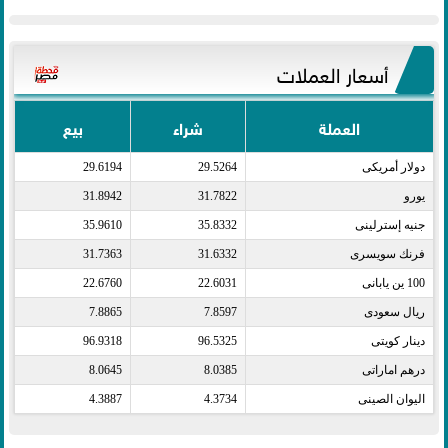
أسعار العملات
العملة
شراء
بيع
دولار أمريكى​
29.5264
29.6194
يورو​
31.7822
31.8942
جنيه إسترلينى​
35.8332
35.9610
فرنك سويسرى​
31.6332
31.7363
100 ين يابانى​
22.6031
22.6760
ريال سعودى​
7.8597
7.8865
دينار كويتى​
96.5325
96.9318
درهم اماراتى​
8.0385
8.0645
اليوان الصينى​
4.3734
4.3887