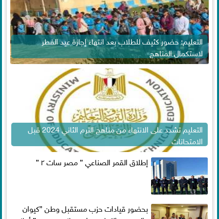
التعليم: حضور كثيف للطلاب بعد انتهاء إجازة عيد الفطر
لاستكمال المناهج
التعليم تشدد على الانتهاء من مناهج الترم الثاني 2024 قبل
الامتحانات
إطلاق القمر الصناعي ” مصر سات ٢ ”
بحضور قيادات حزب مستقبل وطن ”كيوان