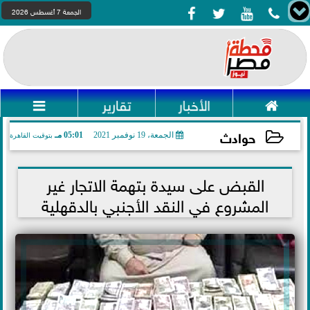




الجمعة 7 أغسطس 2026

الأخبار
تقارير

حوادث
الجمعة، 19 نوفمبر 2021
05:01 مـ
بتوقيت القاهرة
2021-11-19 17:01:59
القبض على سيدة بتهمة الاتجار غير
المشروع في النقد الأجنبي بالدقهلية