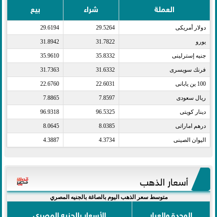
العملة
شراء
بيع
دولار أمريكى​
29.5264
29.6194
يورو​
31.7822
31.8942
جنيه إسترلينى​
35.8332
35.9610
فرنك سويسرى​
31.6332
31.7363
100 ين يابانى​
22.6031
22.6760
ريال سعودى​
7.8597
7.8865
دينار كويتى​
96.5325
96.9318
درهم اماراتى​
8.0385
8.0645
اليوان الصينى​
4.3734
4.3887
أسعار الذهب
متوسط سعر الذهب اليوم بالصاغة بالجنيه المصري
الوحدة والعيار
الأسعار بالجنيه المصري