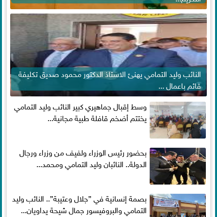
النائب وليد التمامي يهنئ الاستاذ الدكتور محمود صديق تكليفة
قائم باعمال ...
وسط إقبال جماهيري كبير النائب وليد التمامي
يختتم أضخم قافلة طبية مجانية...
بحضور رئيس الوزراء ولفيف من وزراء ورجال
الدولة.. النائبان وليد التمامي ومحمد...
بصمة إنسانية في ”جلال وعتيبة”.. النائب وليد
التمامي والبروفيسور جمال شيحة يداويان...