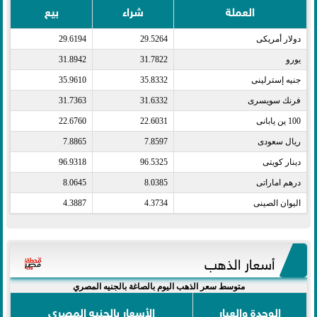
العملة
شراء
بيع
دولار أمريكى​
29.5264
29.6194
يورو​
31.7822
31.8942
جنيه إسترلينى​
35.8332
35.9610
فرنك سويسرى​
31.6332
31.7363
100 ين يابانى​
22.6031
22.6760
ريال سعودى​
7.8597
7.8865
دينار كويتى​
96.5325
96.9318
درهم اماراتى​
8.0385
8.0645
اليوان الصينى​
4.3734
4.3887
أسعار الذهب
متوسط سعر الذهب اليوم بالصاغة بالجنيه المصري
الوحدة والعيار
الأسعار بالجنيه المصري