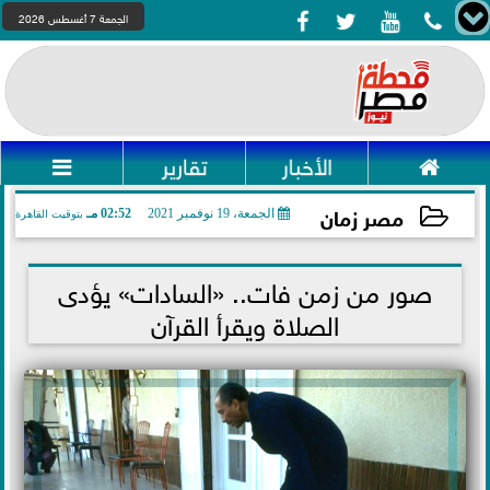




الجمعة 7 أغسطس 2026

الأخبار
تقارير

مصر زمان
الجمعة، 19 نوفمبر 2021
02:52 مـ
بتوقيت القاهرة
2021-11-19 14:52:23
صور من زمن فات.. «السادات» يؤدى
الصلاة ويقرأ القرآن