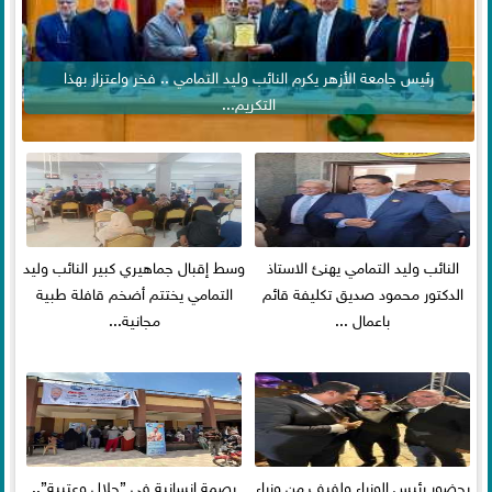
رئيس جامعة الأزهر يكرم النائب وليد التمامي .. فخر واعتزاز بهذا
التكريم...
النائب وليد التمامي يهنئ الاستاذ
وسط إقبال جماهيري كبير النائب وليد
الدكتور محمود صديق تكليفة قائم
التمامي يختتم أضخم قافلة طبية
باعمال ...
مجانية...
بحضور رئيس الوزراء ولفيف من وزراء
بصمة إنسانية في ”جلال وعتيبة”..