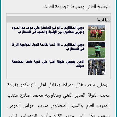
البطيخ الثاني ودمياط الجديدة الثالث.
اقرأ أيضاً
دوري المظاليم .. أبوقير المتحفز علي موعد مع الحدود
وديربي محلاوي بين البلدية والصيد في الممتاز ب
دوري المظاليم .. 18 لاعبا بقائمة الرجاء لمواجهة الزرقا
في الممتاز ب
الأمن يفرض طوقا أمنيا على قرية شطا بمحافظة
دمياط
وعلى ملعب غزل دمياط يتقابل اهلي فارسكور بقيادة
محب الفولة المدير الفني ومعاونيه محمد صلاح متعب
المدرب العام والسيد المحلاوي مدرب حراس المرمى
ومعهم بلال المي مدير الكرة وأيمن البهنساوي اداري