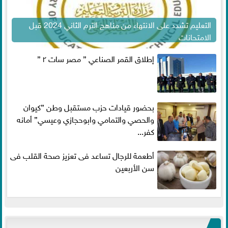
التعليم تشدد على الانتهاء من مناهج الترم الثاني 2024 قبل
الامتحانات
إطلاق القمر الصناعي ” مصر سات ٢ ”
بحضور قيادات حزب مستقبل وطن ”كيوان
والحصي والتمامي وابوحجازي وعيسي” أمانه
كفر...
أطعمة للرجال تساعد فى تعزيز صحة القلب فى
سن الأربعين