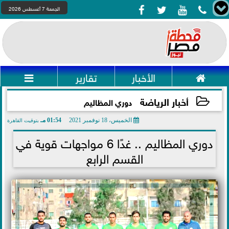




الجمعة 7 أغسطس 2026

الأخبار
تقارير

أخبار الرياضة
دوري المظاليم
الخميس، 18 نوفمبر 2021
01:54 مـ
بتوقيت القاهرة
2021-11-18 13:54:55
دوري المظاليم .. غدًا 6 مواجهات قوية في
القسم الرابع