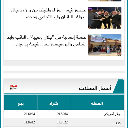
بحضور رئيس الوزراء ولفيف من وزراء ورجال
الدولة.. النائبان وليد التمامي ومحمد...
بصمة إنسانية في ”جلال وعتيبة”.. النائب وليد
التمامي والبروفيسور جمال شيحة يداويان...
أسعار العملات
العملة
شراء
بيع
دولار أمريكى​
29.5264
29.6194
يورو​
31.7822
31.8942