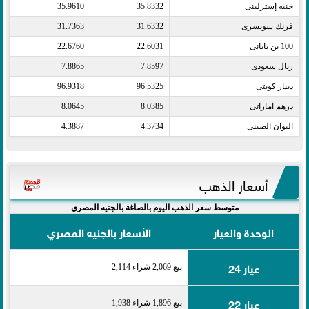
جنيه إسترلينى​
35.8332
35.9610
فرنك سويسرى​
31.6332
31.7363
100 ين يابانى​
22.6031
22.6760
ريال سعودى​
7.8597
7.8865
دينار كويتى​
96.5325
96.9318
درهم اماراتى​
8.0385
8.0645
اليوان الصينى​
4.3734
4.3887
أسعار الذهب
متوسط سعر الذهب اليوم بالصاغة بالجنيه المصري
الوحدة والعيار
الأسعار بالجنيه المصري
عيار 24
بيع 2,069 شراء 2,114
عيار 22
بيع 1,896 شراء 1,938