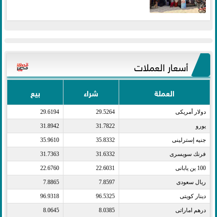
أسعار العملات
العملة
شراء
بيع
دولار أمريكى​
29.5264
29.6194
يورو​
31.7822
31.8942
جنيه إسترلينى​
35.8332
35.9610
فرنك سويسرى​
31.6332
31.7363
100 ين يابانى​
22.6031
22.6760
ريال سعودى​
7.8597
7.8865
دينار كويتى​
96.5325
96.9318
درهم اماراتى​
8.0385
8.0645