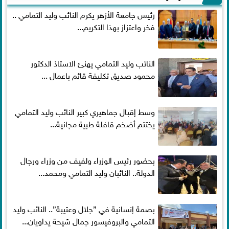
رئيس جامعة الأزهر يكرم النائب وليد التمامي ..
فخر واعتزاز بهذا التكريم...
النائب وليد التمامي يهنئ الاستاذ الدكتور
محمود صديق تكليفة قائم باعمال ...
وسط إقبال جماهيري كبير النائب وليد التمامي
يختتم أضخم قافلة طبية مجانية...
بحضور رئيس الوزراء ولفيف من وزراء ورجال
الدولة.. النائبان وليد التمامي ومحمد...
بصمة إنسانية في ”جلال وعتيبة”.. النائب وليد
التمامي والبروفيسور جمال شيحة يداويان...