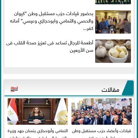
بحضور قيادات حزب مستقبل وطن ”كيوان
والحصي والتمامي وابوحجازي وعيسي” أمانه
كفر...
أطعمة للرجال تساعد فى تعزيز صحة القلب فى
سن الأربعين
مقالات
قيادات وأعضاء حزب مستقبل وطن
التمامي وأبوحجازي يثمنان جهد وزيرة
بدمياط يؤدون صلاة عيد
التنمية المحلية في مواكبة خطوات