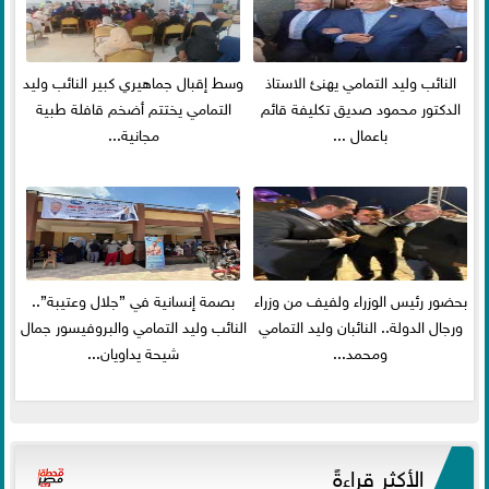
النائب وليد التمامي يهنئ الاستاذ
وسط إقبال جماهيري كبير النائب وليد
الدكتور محمود صديق تكليفة قائم
التمامي يختتم أضخم قافلة طبية
باعمال ...
مجانية...
بحضور رئيس الوزراء ولفيف من وزراء
بصمة إنسانية في ”جلال وعتيبة”..
ورجال الدولة.. النائبان وليد التمامي
النائب وليد التمامي والبروفيسور جمال
ومحمد...
شيحة يداويان...
الأكثر قراءةً