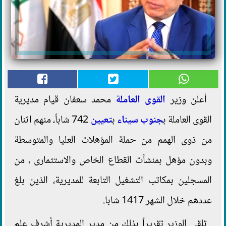
أعلن وزير
القوى العاملة
محمد سعفان قيام مديرية
القوى العاملة ب
جنوب سيناء
ب
تعيين
742 شاباً، منهم اثنان
من ذوى الهمم من حملة المؤهلات العليا والمتوسطة
وبدون مؤهل بمنشآت القطاع الخاص والاستثمارى ، من
المسجلين بمكاتب التشغيل التابعة للمديرية، الذين بلغ
عددهم خلال الشهر 1417 شابا.
تلقى الوزير تقريراً بذلك من مدير المديرية أشرف علم