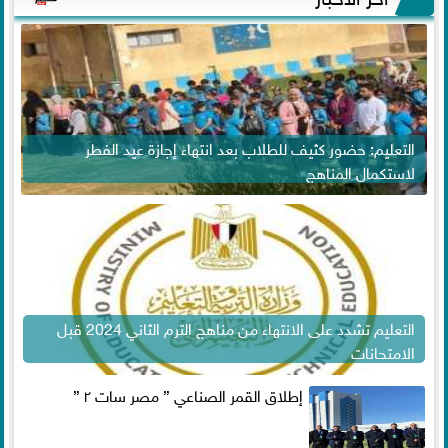
التعليم: حضور كثيف للطلاب بعد انتهاء إجازة عيد الفطر
لاستكمال المناهج
التعليم تشدد على الانتهاء من مناهج الترم الثاني 2024 قبل
الامتحانات
إطلاق القمر الصناعي ” مصر سات ٢ ”