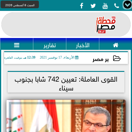




السبت 8 أغسطس 2026

الأخبار
تقارير

بر مصر
الأربعاء، 17 نوفمبر 2021
12:39 مـ
بتوقيت القاهرة
2021-11-17 12:39:28
القوى العاملة: تعيين 742 شابا بجنوب
سيناء