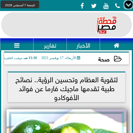




الجمعة 7 أغسطس 2026

الأخبار
تقارير

صحة
الأربعاء، 17 نوفمبر 2021
11:10 صـ
بتوقيت القاهرة
2021-11-17 11:10:43
لتقوية العظام وتحسين الرؤية.. نصائح
طبية تقدمها ماجيك فارما عن فوائد
الأفوكادو