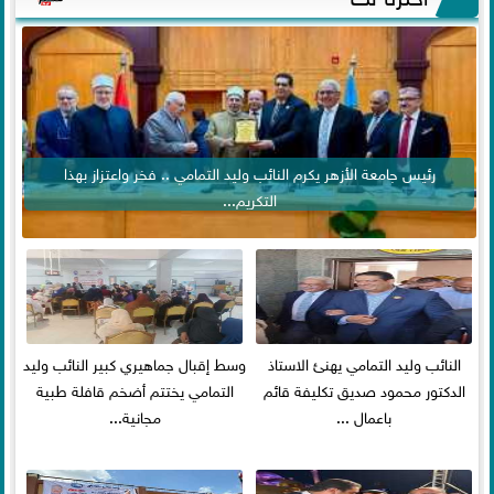
رئيس جامعة الأزهر يكرم النائب وليد التمامي .. فخر واعتزاز بهذا
التكريم...
النائب وليد التمامي يهنئ الاستاذ
وسط إقبال جماهيري كبير النائب وليد
الدكتور محمود صديق تكليفة قائم
التمامي يختتم أضخم قافلة طبية
باعمال ...
مجانية...