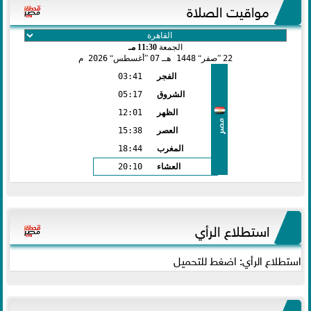
مواقيت الصلاة
الجمعة
11:30 مـ
22
صفر
1448 هـ
07
أغسطس
2026 م
الفجر
03:41
الشروق
05:17
الظهر
12:01
مصر
العصر
15:38
المغرب
18:44
العشاء
20:10
استطلاع الرأي
استطلاع الرأي: اضغط للتحميل