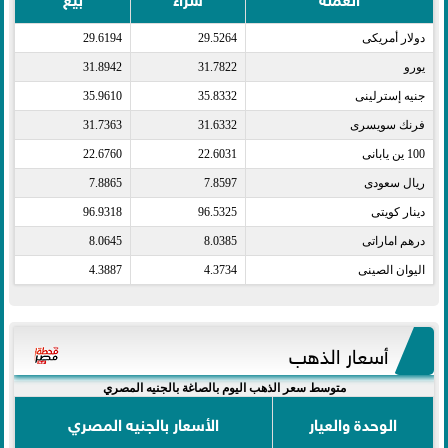
دولار أمريكى​
29.5264
29.6194
يورو​
31.7822
31.8942
جنيه إسترلينى​
35.8332
35.9610
فرنك سويسرى​
31.6332
31.7363
100 ين يابانى​
22.6031
22.6760
ريال سعودى​
7.8597
7.8865
دينار كويتى​
96.5325
96.9318
درهم اماراتى​
8.0385
8.0645
اليوان الصينى​
4.3734
4.3887
أسعار الذهب
متوسط سعر الذهب اليوم بالصاغة بالجنيه المصري
الوحدة والعيار
الأسعار بالجنيه المصري