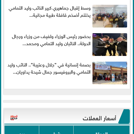
وسط إقبال جماهيري كبير النائب وليد التمامي
يختتم أضخم قافلة طبية مجانية...
بحضور رئيس الوزراء ولفيف من وزراء ورجال
الدولة.. النائبان وليد التمامي ومحمد...
بصمة إنسانية في ”جلال وعتيبة”.. النائب وليد
التمامي والبروفيسور جمال شيحة يداويان...
أسعار العملات
العملة
شراء
بيع