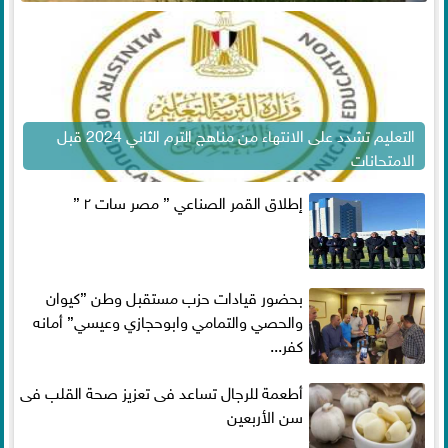
التعليم تشدد على الانتهاء من مناهج الترم الثاني 2024 قبل
الامتحانات
إطلاق القمر الصناعي ” مصر سات ٢ ”
بحضور قيادات حزب مستقبل وطن ”كيوان
والحصي والتمامي وابوحجازي وعيسي” أمانه
كفر...
أطعمة للرجال تساعد فى تعزيز صحة القلب فى
سن الأربعين