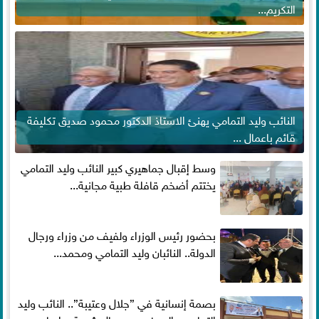
التكريم...
النائب وليد التمامي يهنئ الاستاذ الدكتور محمود صديق تكليفة
قائم باعمال ...
وسط إقبال جماهيري كبير النائب وليد التمامي
يختتم أضخم قافلة طبية مجانية...
بحضور رئيس الوزراء ولفيف من وزراء ورجال
الدولة.. النائبان وليد التمامي ومحمد...
بصمة إنسانية في ”جلال وعتيبة”.. النائب وليد