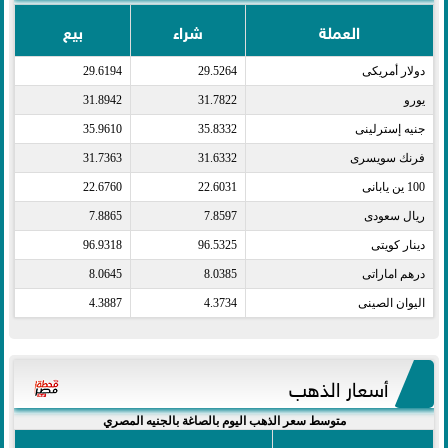
العملة
شراء
بيع
دولار أمريكى​
29.5264
29.6194
يورو​
31.7822
31.8942
جنيه إسترلينى​
35.8332
35.9610
فرنك سويسرى​
31.6332
31.7363
100 ين يابانى​
22.6031
22.6760
ريال سعودى​
7.8597
7.8865
دينار كويتى​
96.5325
96.9318
درهم اماراتى​
8.0385
8.0645
اليوان الصينى​
4.3734
4.3887
أسعار الذهب
متوسط سعر الذهب اليوم بالصاغة بالجنيه المصري