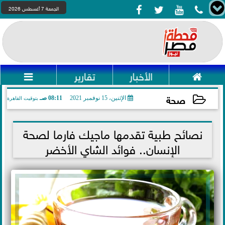




الجمعة 7 أغسطس 2026

الأخبار
تقارير

صحة
الإثنين، 15 نوفمبر 2021
08:11 صـ
بتوقيت القاهرة
2021-11-15 08:11:37
نصائح طبية تقدمها ماجيك فارما لصحة
الإنسان.. فوائد الشاي الأخضر