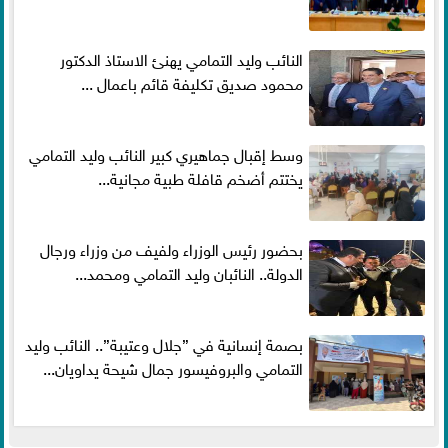
النائب وليد التمامي يهنئ الاستاذ الدكتور
محمود صديق تكليفة قائم باعمال ...
وسط إقبال جماهيري كبير النائب وليد التمامي
يختتم أضخم قافلة طبية مجانية...
بحضور رئيس الوزراء ولفيف من وزراء ورجال
الدولة.. النائبان وليد التمامي ومحمد...
بصمة إنسانية في ”جلال وعتيبة”.. النائب وليد
التمامي والبروفيسور جمال شيحة يداويان...