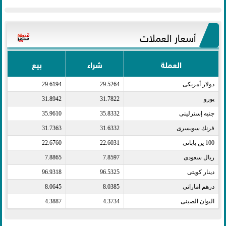
أسعار العملات
العملة
شراء
بيع
دولار أمريكى​
29.5264
29.6194
يورو​
31.7822
31.8942
جنيه إسترلينى​
35.8332
35.9610
فرنك سويسرى​
31.6332
31.7363
100 ين يابانى​
22.6031
22.6760
ريال سعودى​
7.8597
7.8865
دينار كويتى​
96.5325
96.9318
درهم اماراتى​
8.0385
8.0645
اليوان الصينى​
4.3734
4.3887