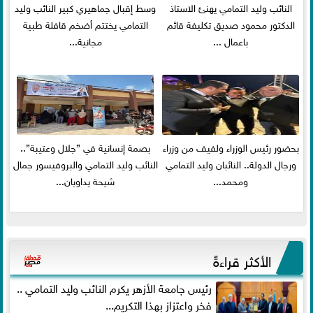
النائب وليد التمامي يهنئ الاستاذ
وسط إقبال جماهيري كبير النائب وليد
الدكتور محمود صديق تكليفة قائم
التمامي يختتم أضخم قافلة طبية
باعمال ...
مجانية...
بحضور رئيس الوزراء ولفيف من وزراء
بصمة إنسانية في ”جلال وعتيبة”..
ورجال الدولة.. النائبان وليد التمامي
النائب وليد التمامي والبروفيسور جمال
ومحمد...
شيحة يداويان...
الأكثر قراءةً
رئيس جامعة الأزهر يكرم النائب وليد التمامي ..
فخر واعتزاز بهذا التكريم...