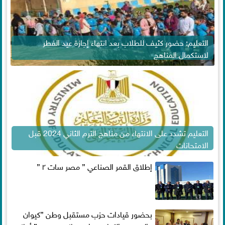
التعليم: حضور كثيف للطلاب بعد انتهاء إجازة عيد الفطر
لاستكمال المناهج
التعليم تشدد على الانتهاء من مناهج الترم الثاني 2024 قبل
الامتحانات
إطلاق القمر الصناعي ” مصر سات ٢ ”
بحضور قيادات حزب مستقبل وطن ”كيوان