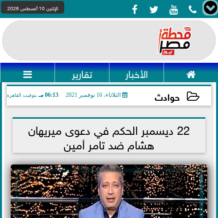




الإثنين 10 أغسطس 2026

الأخبار
تقارير

حوادث
الثلاثاء، 16 نوفمبر 2021
06:13 مـ
بتوقيت القاهرة
2021-11-16 18:13:17
22 ديسمبر الحكم في دعوى ميريهان
هشام ضد تامر أمين