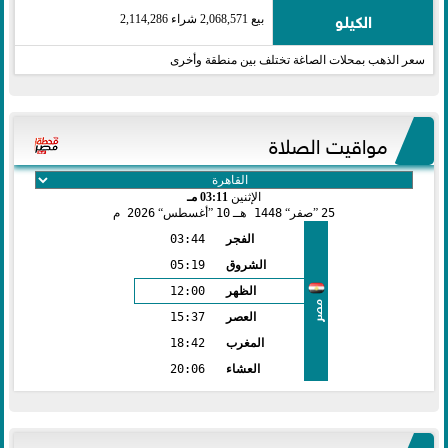
الكيلو
بيع 2,068,571 شراء 2,114,286
سعر الذهب بمحلات الصاغة تختلف بين منطقة وأخرى
مواقيت الصلاة
الإثنين
03:11 مـ
25
صفر
1448 هـ
10
أغسطس
2026 م
الفجر
03:44
الشروق
05:19
الظهر
12:00
مصر
العصر
15:37
المغرب
18:42
العشاء
20:06