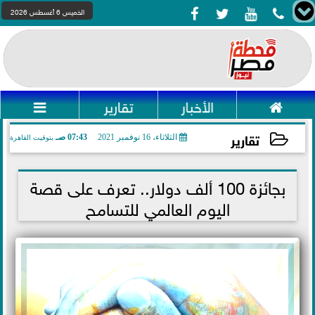




الخميس 6 أغسطس 2026

الأخبار
تقارير

تقارير
الثلاثاء، 16 نوفمبر 2021
07:43 صـ
بتوقيت القاهرة
2021-11-16 07:43:29
بجائزة 100 ألف دولار.. تعرف على قصة
اليوم العالمي للتسامح