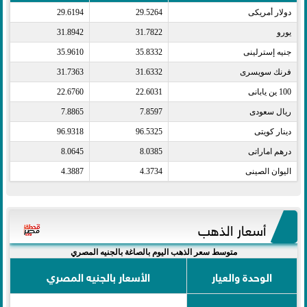
دولار أمريكى​
29.5264
29.6194
يورو​
31.7822
31.8942
جنيه إسترلينى​
35.8332
35.9610
فرنك سويسرى​
31.6332
31.7363
100 ين يابانى​
22.6031
22.6760
ريال سعودى​
7.8597
7.8865
دينار كويتى​
96.5325
96.9318
درهم اماراتى​
8.0385
8.0645
اليوان الصينى​
4.3734
4.3887
أسعار الذهب
متوسط سعر الذهب اليوم بالصاغة بالجنيه المصري
الوحدة والعيار
الأسعار بالجنيه المصري