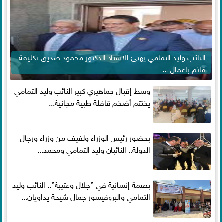
النائب وليد التمامي يهنئ الاستاذ الدكتور محمود صديق تكليفة
قائم باعمال ...
وسط إقبال جماهيري كبير النائب وليد التمامي
يختتم أضخم قافلة طبية مجانية...
بحضور رئيس الوزراء ولفيف من وزراء ورجال
الدولة.. النائبان وليد التمامي ومحمد...
بصمة إنسانية في ”جلال وعتيبة”.. النائب وليد
التمامي والبروفيسور جمال شيحة يداويان...