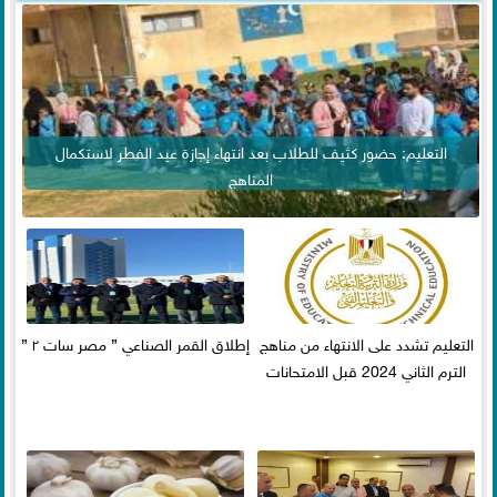
التعليم: حضور كثيف للطلاب بعد انتهاء إجازة عيد الفطر لاستكمال
المناهج
التعليم تشدد على الانتهاء من مناهج
إطلاق القمر الصناعي ” مصر سات ٢ ”
الترم الثاني 2024 قبل الامتحانات