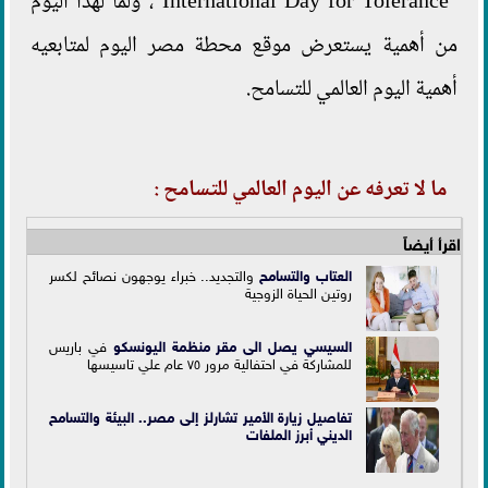
"International Day for Tolerance"، ولما لهذا اليوم
من أهمية يستعرض موقع محطة مصر اليوم لمتابعيه
أهمية اليوم العالمي للتسامح.
ما لا تعرفه عن اليوم العالمي للتسامح :
اقرأ أيضاً
العتاب و
التسامح
والتجديد.. خبراء يوجهون نصائح لكسر
روتين الحياة الزوجية
السيسي يصل الى مقر
منظمة اليونسكو
في باريس
للمشاركة في احتفالية مرور ٧٥ عام علي تاسيسها
تفاصيل زيارة الأمير تشارلز إلى مصر.. البيئة والتسامح
الديني أبرز الملفات