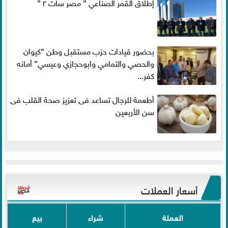
إطلاق القمر الصناعي ” مصر سات ٢ ”
بحضور قيادات حزب مستقبل وطن ”كيوان
والحصي والتمامي وابوحجازي وعيسي” أمانه
كفر...
أطعمة للرجال تساعد فى تعزيز صحة القلب فى
سن الأربعين
أسعار العملات
العملة
شراء
بيع