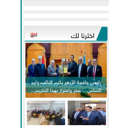
عيد
مواكبة خطوات
الفطر..ويحتشدون
الرئيس السيسي...
وسط آلاف...
اخترنا لك
رئيس جامعة الأزهر يكرم النائب وليد
التمامي .. فخر واعتزاز بهذا التكريم...