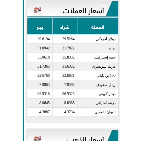
أسعار العملات
العملة
شراء
بيع
دولار أمريكى​
29.5264
29.6194
يورو​
31.7822
31.8942
جنيه إسترلينى​
35.8332
35.9610
فرنك سويسرى​
31.6332
31.7363
100 ين يابانى​
22.6031
22.6760
ريال سعودى​
7.8597
7.8865
دينار كويتى​
96.5325
96.9318
درهم اماراتى​
8.0385
8.0645
اليوان الصينى​
4.3734
4.3887
أسعار الذهب