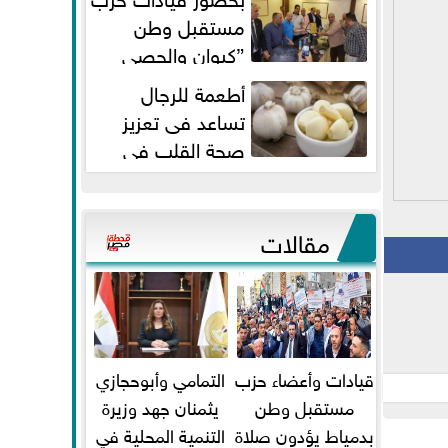
مستقبل وطن
”كيوان والحصي
والتمامي وابوحجازي وعيسي” أمانه
أطعمة للرجال
كفر...
تساعد فى تعزيز
صحة القلب فى
سن الأربعين
مقالات
قيادات وأعضاء حزب
التمامي وأبوحجازي
مستقبل وطن
يثمنان جهد وزيرة
بدمياط يؤدون صلاة
التنمية المحلية في