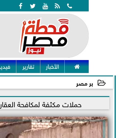






الأخبار
تقارير
فيديو
بر مصر
2021-11-15 18:29:07
حملات مكثفة لمكافحة العقار