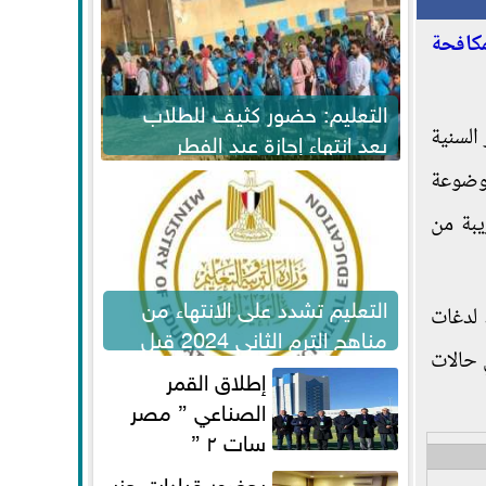
كافحة
التعليم: حضور كثيف للطلاب
السنية
بعد انتهاء إجازة عيد الفطر
لاستكمال المناهج
موضوعة
يبة من
التعليم تشدد على الانتهاء من
 لدغات
مناهج الترم الثاني 2024 قبل
 حالات
الامتحانات
إطلاق القمر
الصناعي ” مصر
سات ٢ ”
بحضور قيادات حزب