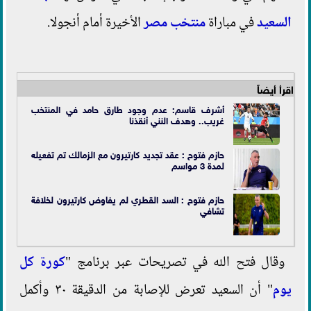
السعيد
في مباراة
منتخب مصر
الأخيرة أمام أنجولا.
اقرأ أيضاً
أشرف قاسم: عدم وجود طارق حامد في المنتخب
غريب.. وهدف النني أنقذنا
حازم فتوح : عقد تجديد كارتيرون مع الزمالك تم تفعيله
لمدة 3 مواسم
حازم فتوح : السد القطري لم يفاوض كارتيرون لخلافة
تشافي
وقال فتح الله في تصريحات عبر برنامج "
كورة كل
يوم
" أن السعيد تعرض للإصابة من الدقيقة ٣٠ وأكمل