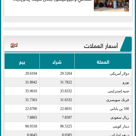
أسعار العملات
العملة
شراء
بيع
دولار أمريكى​
29.5264
29.6194
يورو​
31.7822
31.8942
جنيه إسترلينى​
35.8332
35.9610
فرنك سويسرى​
31.6332
31.7363
100 ين يابانى​
22.6031
22.6760
ريال سعودى​
7.8597
7.8865
دينار كويتى​
96.5325
96.9318
درهم اماراتى​
8.0385
8.0645