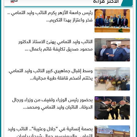
رئيس جامعة الأزهر يكرم النائب وليد التمامي ..
فخر واعتزاز بهذا التكريم...
النائب وليد التمامي يهنئ الاستاذ الدكتور
محمود صديق تكليفة قائم باعمال ...
وسط إقبال جماهيري كبير النائب وليد التمامي
يختتم أضخم قافلة طبية مجانية...
بحضور رئيس الوزراء ولفيف من وزراء ورجال
الدولة.. النائبان وليد التمامي ومحمد...
بصمة إنسانية في ”جلال وعتيبة”.. النائب وليد
التمامي والبروفيسور جمال شيحة يداويان...