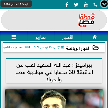




الجمعة 7 أغسطس 2026

الأخبار
تقارير

أخبار الرياضة
الإثنين، 15 نوفمبر 2021
10:18 صـ
بتوقيت القاهرة
2021-11-15 10:18:44
بيراميدز : عبد الله السعيد لعب من
الدقيقة 30 مصابا في مواجهة مصر
وانجولا