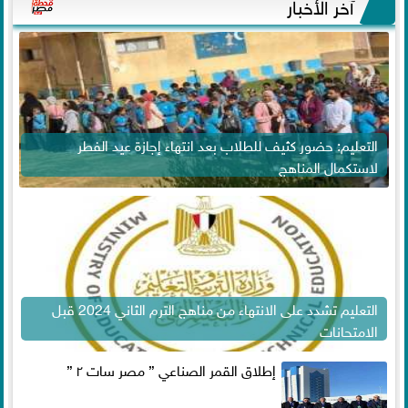
آخر الأخبار
التعليم: حضور كثيف للطلاب بعد انتهاء إجازة عيد الفطر
لاستكمال المناهج
التعليم تشدد على الانتهاء من مناهج الترم الثاني 2024 قبل
الامتحانات
إطلاق القمر الصناعي ” مصر سات ٢ ”