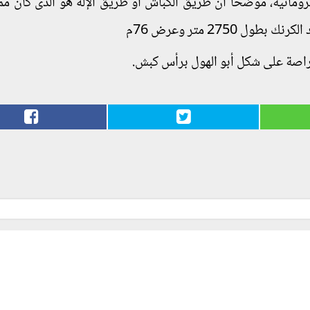
حتي عصور الرومانية، موضحاً أن طريق الكباش أو طريق الإله هو الذى كان م
2750 متر وعرض 76م