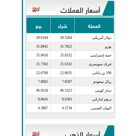
أسعار العملات
العملة
شراء
بيع
دولار أمريكى​
29.5264
29.6194
يورو​
31.7822
31.8942
جنيه إسترلينى​
35.8332
35.9610
فرنك سويسرى​
31.6332
31.7363
100 ين يابانى​
22.6031
22.6760
ريال سعودى​
7.8597
7.8865
دينار كويتى​
96.5325
96.9318
درهم اماراتى​
8.0385
8.0645
اليوان الصينى​
4.3734
4.3887
أسعار الذهب