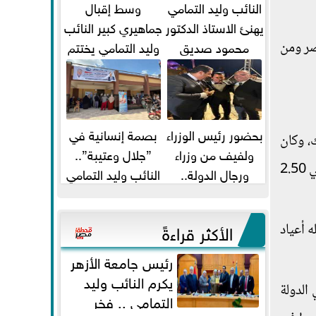
النائب وليد التمامي
وسط إقبال
يهنئ الاستاذ الدكتور
جماهيري كبير النائب
محمود صديق
وليد التمامي يختتم
صر ومن
تكليفة قائم باعمال
أضخم قافلة طبية
...
مجانية...
بحضور رئيس الوزراء
بصمة إنسانية في
ر لمعبد الكرنك، وكان
ولفيف من وزراء
”جلال وعتيبة”..
في العصور الفرعونية عدد الكباش في الصفين 1300 كبش ما بين كل كبش وكبش 4 أمتار، وطول الكبش الواحد حوالي 2.50
ورجال الدولة..
النائب وليد التمامي
النائبان وليد التمامي
والبروفيسور جمال
ومحمد...
شيحة يداويان...
الأكثر قراءةً
 أعياد
رئيس جامعة الأزهر
يكرم النائب وليد
الدولة
التمامي .. فخر