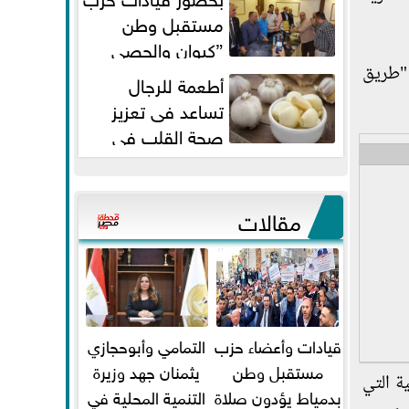
مستقبل وطن
”كيوان والحصي
والتمامي وابوحجازي وعيسي” أمانه
 "طريق
أطعمة للرجال
كفر...
تساعد فى تعزيز
صحة القلب فى
سن الأربعين
مقالات
قيادات وأعضاء حزب
التمامي وأبوحجازي
مستقبل وطن
يثمنان جهد وزيرة
ة التي
بدمياط يؤدون صلاة
التنمية المحلية في