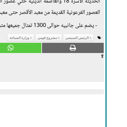
الحديثة الأسرة 18 والعاصمة الدينية 
العصور الفرعونية القديمة من معبد الأقصر حتى معبد الكرنك بطول 
- يضم على جانبيه حوالى 1300 تمثال جميعها متراصة على شكل أبو الهول برأس كبش.
الرئيس السيسي
مشروع قومي
وزارة السياحة
⇧