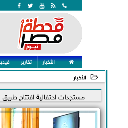






الأخبار
تقارير
فيديو
الأخبار
2021-11-14 17:27:58
مستجدات احتفالية افتتاح طريق 