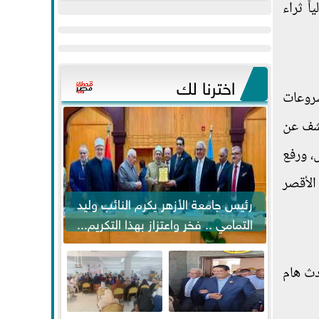
ً ثراء
عيد
مواكبة خطوات
الفطر..ويحتشدون
الرئيس السيسي...
وسط آلاف...
اخترنا لك
شروعات
كشف عن
، ورفع
الأقصر
رئيس جامعة الأزهر يكرم النائب وليد
التمامي .. فخر واعتزاز بهذا التكريم...
دث هام