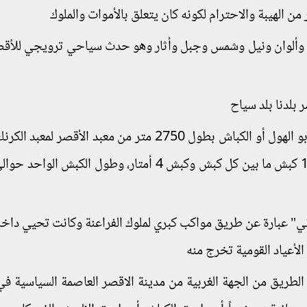
ن الهيبة والاحترام لكونه كان يتعلق بالأموات والملوك
جة وألوان ونيل وشمس وجبل وأثار وهو حدث سياحي ترويجي للأق
 بلدنا بلد سياح
- عبارة عن طريق إحتفالات تاريخي يضم تماثيل أبو الهول أو الكباش بطول 2750 متر من معبد الأقص
ي" عبارة عن طريق مواكب كبري لملوك الفراعنة وكانت تحيي داخله
لأعياد القومية تخرج منه
طريق من الجهة الغربية من مدينة الاقصر العاصمة السياسية في 