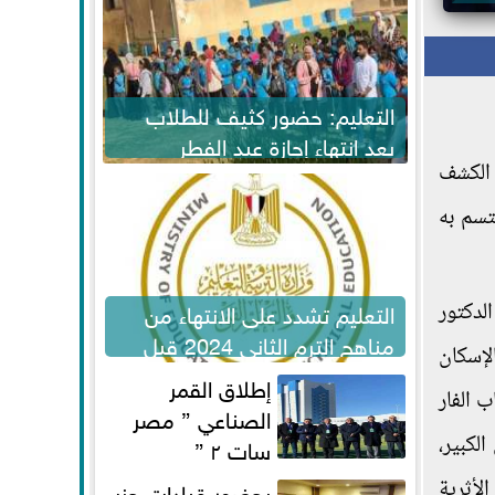
التعليم: حضور كثيف للطلاب
بعد انتهاء إجازة عيد الفطر
 الكشف
لاستكمال المناهج
تسم به
التعليم تشدد على الانتهاء من
لدكتور
مناهج الترم الثاني 2024 قبل
لإسكان
الامتحانات
إطلاق القمر
 الفار
الصناعي ” مصر
لكبير،
سات ٢ ”
لأثرية
بحضور قيادات حزب