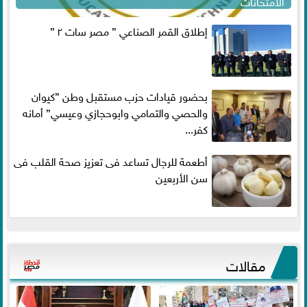
الامتحانات
إطلاق القمر الصناعي ” مصر سات ٢ ”
بحضور قيادات حزب مستقبل وطن ”كيوان
والحصي والتمامي وابوحجازي وعيسي” أمانه
كفر...
أطعمة للرجال تساعد فى تعزيز صحة القلب فى
سن الأربعين
مقالات