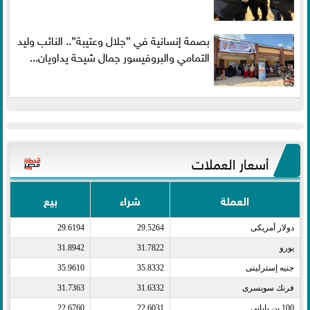
بصمة إنسانية في ”جلال وعتيبة”.. النائب وليد
التمامي والبروفيسور جمال شيحة يداويان...
أسعار العملات
العملة
شراء
بيع
دولار أمريكى​
29.5264
29.6194
يورو​
31.7822
31.8942
جنيه إسترلينى​
35.8332
35.9610
فرنك سويسرى​
31.6332
31.7363
100 ين يابانى​
22.6031
22.6760