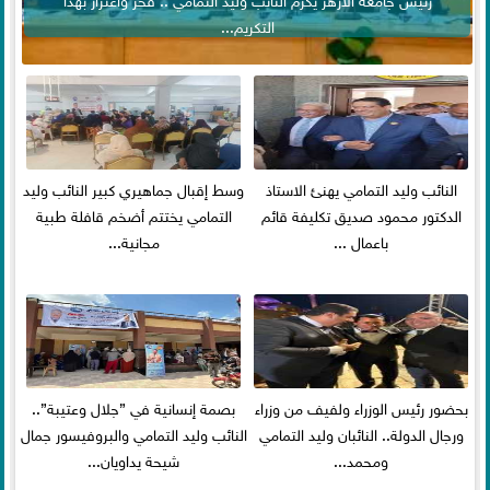
التكريم...
النائب وليد التمامي يهنئ الاستاذ
وسط إقبال جماهيري كبير النائب وليد
الدكتور محمود صديق تكليفة قائم
التمامي يختتم أضخم قافلة طبية
باعمال ...
مجانية...
بحضور رئيس الوزراء ولفيف من وزراء
بصمة إنسانية في ”جلال وعتيبة”..
ورجال الدولة.. النائبان وليد التمامي
النائب وليد التمامي والبروفيسور جمال
ومحمد...
شيحة يداويان...