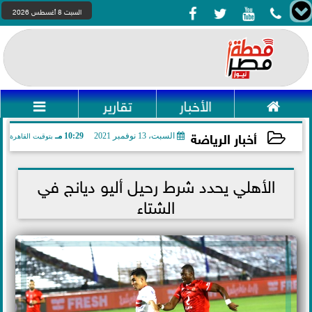




السبت 8 أغسطس 2026

الأخبار
تقارير

أخبار الرياضة
السبت، 13 نوفمبر 2021
10:29 مـ
بتوقيت القاهرة
2021-11-13 22:29:16
الأهلي يحدد شرط رحيل أليو ديانج في
الشتاء