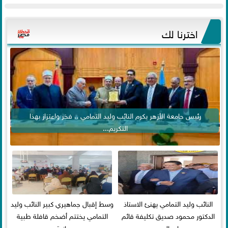
اخترنا لك
رئيس جامعة الأزهر يكرم النائب وليد التمامي .. فخر واعتزاز بهذا
التكريم...
النائب وليد التمامي يهنئ الاستاذ
وسط إقبال جماهيري كبير النائب وليد
الدكتور محمود صديق تكليفة قائم
التمامي يختتم أضخم قافلة طبية
باعمال ...
مجانية...