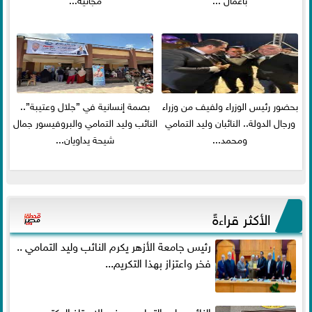
بحضور رئيس الوزراء ولفيف من وزراء
بصمة إنسانية في ”جلال وعتيبة”..
ورجال الدولة.. النائبان وليد التمامي
النائب وليد التمامي والبروفيسور جمال
ومحمد...
شيحة يداويان...
الأكثر قراءةً
رئيس جامعة الأزهر يكرم النائب وليد التمامي ..
فخر واعتزاز بهذا التكريم...
النائب وليد التمامي يهنئ الاستاذ الدكتور