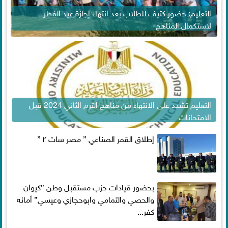
التعليم: حضور كثيف للطلاب بعد انتهاء إجازة عيد الفطر
لاستكمال المناهج
التعليم تشدد على الانتهاء من مناهج الترم الثاني 2024 قبل
الامتحانات
إطلاق القمر الصناعي ” مصر سات ٢ ”
بحضور قيادات حزب مستقبل وطن ”كيوان
والحصي والتمامي وابوحجازي وعيسي” أمانه
كفر...