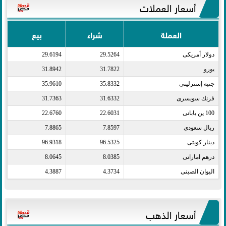
أسعار العملات
العملة
شراء
بيع
دولار أمريكى​
29.5264
29.6194
يورو​
31.7822
31.8942
جنيه إسترلينى​
35.8332
35.9610
فرنك سويسرى​
31.6332
31.7363
100 ين يابانى​
22.6031
22.6760
ريال سعودى​
7.8597
7.8865
دينار كويتى​
96.5325
96.9318
درهم اماراتى​
8.0385
8.0645
اليوان الصينى​
4.3734
4.3887
أسعار الذهب