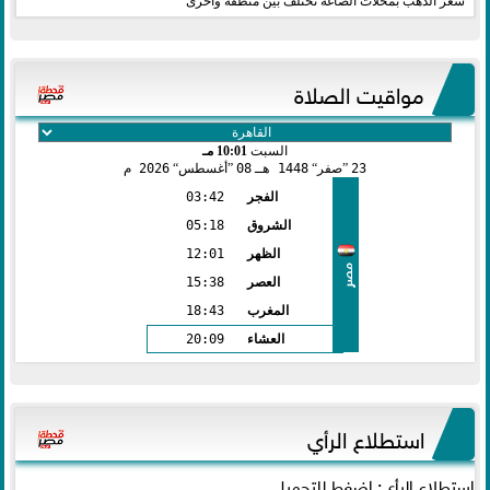
سعر الذهب بمحلات الصاغة تختلف بين منطقة وأخرى
مواقيت الصلاة
السبت
10:01 مـ
23
صفر
1448 هـ
08
أغسطس
2026 م
الفجر
03:42
الشروق
05:18
الظهر
12:01
مصر
العصر
15:38
المغرب
18:43
العشاء
20:09
استطلاع الرأي
استطلاع الرأي: اضغط للتحميل