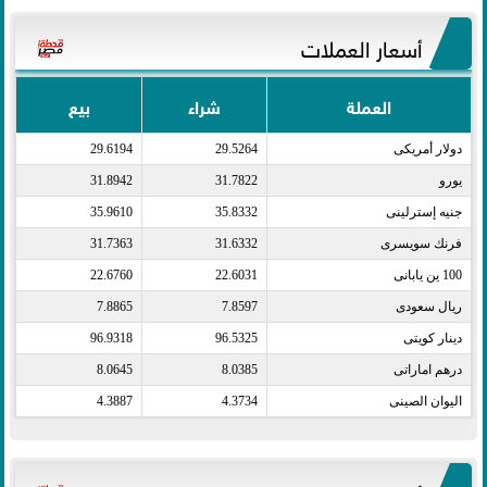
أسعار العملات
العملة
شراء
بيع
دولار أمريكى​
29.5264
29.6194
يورو​
31.7822
31.8942
جنيه إسترلينى​
35.8332
35.9610
فرنك سويسرى​
31.6332
31.7363
100 ين يابانى​
22.6031
22.6760
ريال سعودى​
7.8597
7.8865
دينار كويتى​
96.5325
96.9318
درهم اماراتى​
8.0385
8.0645
اليوان الصينى​
4.3734
4.3887