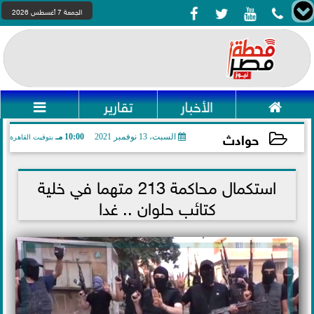




الجمعة 7 أغسطس 2026

الأخبار
تقارير

حوادث
السبت، 13 نوفمبر 2021
10:00 مـ
بتوقيت القاهرة
2021-11-13 22:00:20
استكمال محاكمة 213 متهما في خلية
كتائب حلوان .. غدا