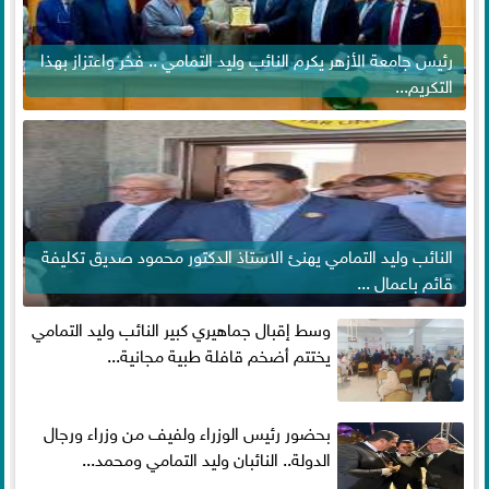
رئيس جامعة الأزهر يكرم النائب وليد التمامي .. فخر واعتزاز بهذا
التكريم...
النائب وليد التمامي يهنئ الاستاذ الدكتور محمود صديق تكليفة
قائم باعمال ...
وسط إقبال جماهيري كبير النائب وليد التمامي
يختتم أضخم قافلة طبية مجانية...
بحضور رئيس الوزراء ولفيف من وزراء ورجال
الدولة.. النائبان وليد التمامي ومحمد...