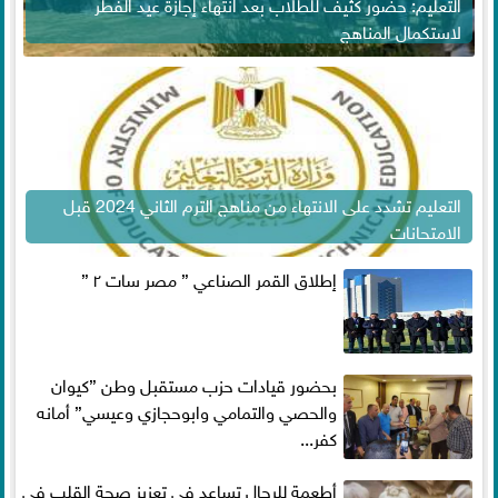
التعليم: حضور كثيف للطلاب بعد انتهاء إجازة عيد الفطر
لاستكمال المناهج
التعليم تشدد على الانتهاء من مناهج الترم الثاني 2024 قبل
الامتحانات
إطلاق القمر الصناعي ” مصر سات ٢ ”
بحضور قيادات حزب مستقبل وطن ”كيوان
والحصي والتمامي وابوحجازي وعيسي” أمانه
كفر...
أطعمة للرجال تساعد فى تعزيز صحة القلب فى