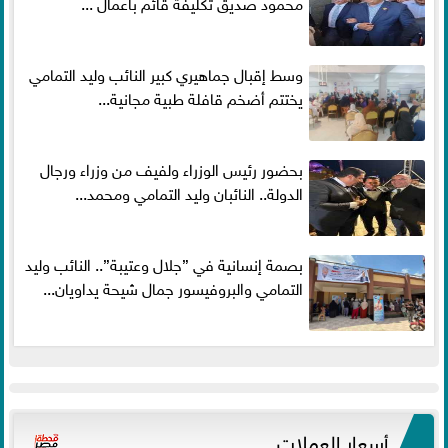
محمود صديق تكليفة قائم باعمال ...
وسط إقبال جماهيري كبير النائب وليد التمامي
يختتم أضخم قافلة طبية مجانية...
بحضور رئيس الوزراء ولفيف من وزراء ورجال
الدولة.. النائبان وليد التمامي ومحمد...
بصمة إنسانية في ”جلال وعتيبة”.. النائب وليد
التمامي والبروفيسور جمال شيحة يداويان...
أسعار العملات