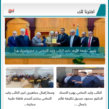
اخترنا لك
رئيس جامعة الأزهر يكرم النائب وليد التمامي .. فخر واعتزاز بهذا
التكريم...
النائب وليد التمامي يهنئ الاستاذ
وسط إقبال جماهيري كبير النائب وليد
الدكتور محمود صديق تكليفة قائم
التمامي يختتم أضخم قافلة طبية
باعمال ...
مجانية...