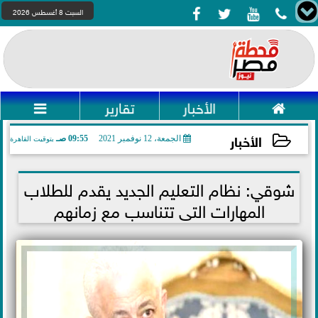




السبت 8 أغسطس 2026

الأخبار
تقارير

الأخبار
الجمعة، 12 نوفمبر 2021
09:55 صـ
بتوقيت القاهرة
2021-11-12 09:55:12
شوقي: نظام التعليم الجديد يقدم للطلاب
المهارات التى تتناسب مع زمانهم