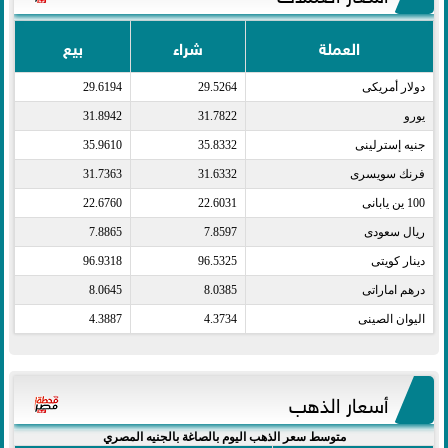
العملة
شراء
بيع
دولار أمريكى​
29.5264
29.6194
يورو​
31.7822
31.8942
جنيه إسترلينى​
35.8332
35.9610
فرنك سويسرى​
31.6332
31.7363
100 ين يابانى​
22.6031
22.6760
ريال سعودى​
7.8597
7.8865
دينار كويتى​
96.5325
96.9318
درهم اماراتى​
8.0385
8.0645
اليوان الصينى​
4.3734
4.3887
أسعار الذهب
متوسط سعر الذهب اليوم بالصاغة بالجنيه المصري