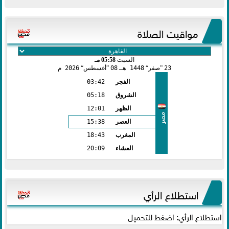
مواقيت الصلاة
السبت
05:58 مـ
23
صفر
1448 هـ
08
أغسطس
2026 م
الفجر
03:42
الشروق
05:18
الظهر
12:01
مصر
العصر
15:38
المغرب
18:43
العشاء
20:09
استطلاع الرأي
استطلاع الرأي: اضغط للتحميل