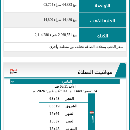
الاونصة
بيع 64,333 شراء 65,754
الجنيه الذهب
بيع 14,480 شراء 14,800
الكيلو
بيع 2,068,571 شراء 2,114,286
سعر الذهب بمحلات الصاغة تختلف بين منطقة وأخرى
مواقيت الصلاة
الأحد
06:51 صـ
24
صفر
1448 هـ
09
أغسطس
2026 م
الفجر
03:43
الشروق
05:19
الظهر
12:01
مصر
العصر
15:37
المغرب
18:43