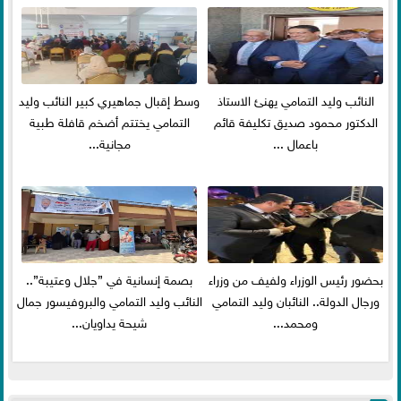
النائب وليد التمامي يهنئ الاستاذ
وسط إقبال جماهيري كبير النائب وليد
الدكتور محمود صديق تكليفة قائم
التمامي يختتم أضخم قافلة طبية
باعمال ...
مجانية...
بحضور رئيس الوزراء ولفيف من وزراء
بصمة إنسانية في ”جلال وعتيبة”..
ورجال الدولة.. النائبان وليد التمامي
النائب وليد التمامي والبروفيسور جمال
ومحمد...
شيحة يداويان...