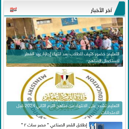
آخر الأخبار
التعليم: حضور كثيف للطلاب بعد انتهاء إجازة عيد الفطر
لاستكمال المناهج
التعليم تشدد على الانتهاء من مناهج الترم الثاني 2024 قبل
الامتحانات
إطلاق القمر الصناعي ” مصر سات ٢ ”