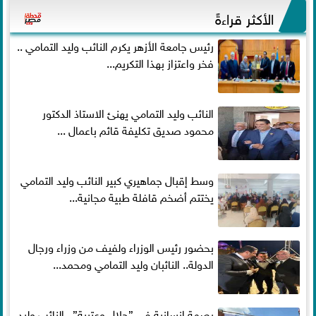
الأكثر قراءةً
رئيس جامعة الأزهر يكرم النائب وليد التمامي ..
فخر واعتزاز بهذا التكريم...
النائب وليد التمامي يهنئ الاستاذ الدكتور
محمود صديق تكليفة قائم باعمال ...
وسط إقبال جماهيري كبير النائب وليد التمامي
يختتم أضخم قافلة طبية مجانية...
بحضور رئيس الوزراء ولفيف من وزراء ورجال
الدولة.. النائبان وليد التمامي ومحمد...
بصمة إنسانية في ”جلال وعتيبة”.. النائب وليد