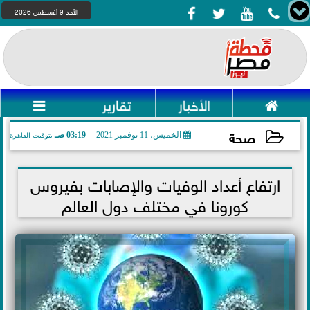




الأحد 9 أغسطس 2026

الأخبار
تقارير

صحة
الخميس، 11 نوفمبر 2021
03:19 صـ
بتوقيت القاهرة
2021-11-11 03:19:56
ارتفاع أعداد الوفيات والإصابات بفيروس
كورونا في مختلف دول العالم