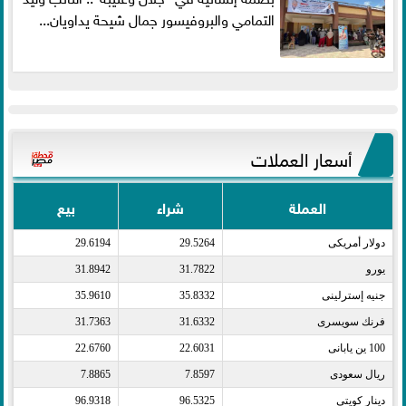
التمامي والبروفيسور جمال شيحة يداويان...
أسعار العملات
العملة
شراء
بيع
دولار أمريكى​
29.5264
29.6194
يورو​
31.7822
31.8942
جنيه إسترلينى​
35.8332
35.9610
فرنك سويسرى​
31.6332
31.7363
100 ين يابانى​
22.6031
22.6760
ريال سعودى​
7.8597
7.8865
دينار كويتى​
96.5325
96.9318