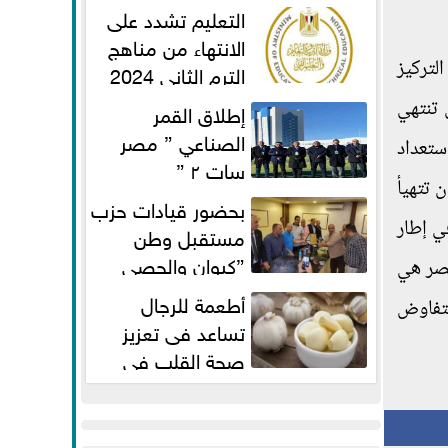
الفطر لاستكمال المناهج
التعليم تشدد على
الانتهاء من مناهج
لتركيز
الترم الثاني 2024
قبل الامتحانات
 تنتهي
إطلاق القمر
الصناعي ” مصر
ستعداد
سات ٢ ”
 تتهيأ
بحضور قيادات حزب
ي إطار
مستقبل وطن
”كيوان والحصي
لمصر هي
والتمامي وابوحجازي وعيسي” أمانه
أطعمة للرجال
لتفاوض
كفر...
تساعد فى تعزيز
صحة القلب فى
سن الأربعين