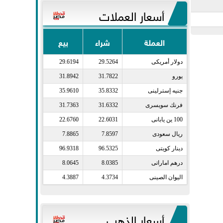
أسعار العملات
العملة
شراء
بيع
دولار أمريكى​
29.5264
29.6194
يورو​
31.7822
31.8942
جنيه إسترلينى​
35.8332
35.9610
فرنك سويسرى​
31.6332
31.7363
100 ين يابانى​
22.6031
22.6760
ريال سعودى​
7.8597
7.8865
دينار كويتى​
96.5325
96.9318
درهم اماراتى​
8.0385
8.0645
اليوان الصينى​
4.3734
4.3887
أسعار الذهب