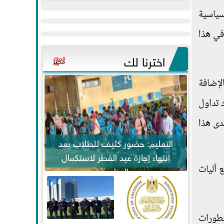
عيد
مواكبة خطوات
سياسية
الفطر..ويحتشدون
الرئيس السيسي...
في هذا
وسط آلاف...
اخترنا لك
لإضافة
ك تداول
مدى هذا
التعليم: حضور كثيف للطلاب بعد
انتهاء إجازة عيد الفطر لاستكمال
 آليات
المناهج
تطورات