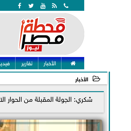






الأخبار
تقارير
فيديو
الأخبار
2021-11-10 21:18:20