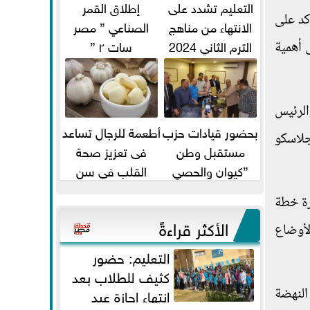
التعليم تشدد على
إطلاق القمر
كد على
الانتهاء من مناهج
الصناعي ” مصر
الترم الثاني 2024
سات ٢ ”
 أهمية
قبل الامتحانات
الرئيس
بحضور قيادات حزب
أطعمة للرجال تساعد
جلاسكو
مستقبل وطن
فى تعزيز صحة
”كيوان والحصي
القلب فى سن
والتمامي وابوحجازي
الأربعين
رة خطة
وعيسي” أمانه كفر...
الأكثر قراءةً
لوقت تحتاج الأوضاع
التعليم: حضور
كثيف للطلاب بعد
النهضة
انتهاء إجازة عيد