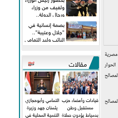
ولفيف من وزراء
ورجال الدولة..
النائبان وليد التمامي ومحمد...
بصمة إنسانية في
”جلال وعتيبة”..
النائب وليد التمامي
والبروفيسور جمال شيحة يداويان...
 مصرية
مقالات
الحوار
المصالح
قيادات وأعضاء حزب
التمامي وأبوحجازي
لمصالح
مستقبل وطن
يثمنان جهد وزيرة
بدمياط يؤدون صلاة
التنمية المحلية في