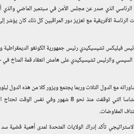
ان الرئاسي الذي صدر عن مجلس الأمن في سبتمبر الماضي والذي أ
الرئاسة الأفريقية مع تعزيز دور المراقبين كل ذلك كان يؤشر إلى
لرئيس فيليكس تشيسيكيدي رئيس جمهورية الكونغو الديمقراطية و
ئيس السيسي والرئيس تشيسيكيدي على هامش انعقاد قمة المناخ في 
راته مع الدول الثلاث وربما يجتمع ويزور كلا من هذه الدول لبلو
لاستئناف المفاوضات التي توقفت منذ اجتماع كينشاسا التي توقفت منذ نحو 8 شهور وفي نفس ا
ئناف المفاوضات.
الاستراتيجي تأكد إدراك الولايات المتحدة لمدى أهمية قضية سد 