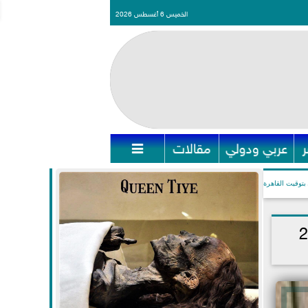
الخميس 6 أغسطس 2026
عربي ودولي
مقالات

بتوقيت القاهرة
ريكي» ستكون في 2023