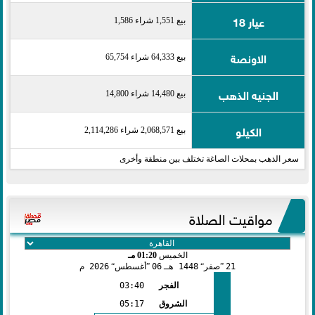
عيار 18
بيع 1,551 شراء 1,586
الاونصة
بيع 64,333 شراء 65,754
الجنيه الذهب
بيع 14,480 شراء 14,800
الكيلو
بيع 2,068,571 شراء 2,114,286
سعر الذهب بمحلات الصاغة تختلف بين منطقة وأخرى
مواقيت الصلاة
الخميس
01:20 مـ
21
صفر
1448 هـ
06
أغسطس
2026 م
الفجر
03:40
الشروق
05:17