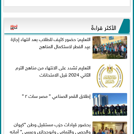
الأكثر قراءةً
التعليم: حضور كثيف للطلاب بعد انتهاء إجازة
عيد الفطر لاستكمال المناهج
التعليم تشدد على الانتهاء من مناهج الترم
الثاني 2024 قبل الامتحانات
إطلاق القمر الصناعي ” مصر سات ٢ ”
بحضور قيادات حزب مستقبل وطن ”كيوان
والحصي والتمامي وابوحجازي وعيسي” أمانه