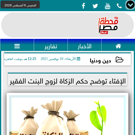




الخميس 6 أغسطس 2026

الأخبار
تقارير

دين ودنيا
الأربعاء، 10 نوفمبر 2021
12:25 مـ
بتوقيت القاهرة
2021-11-10 12:25:25
الإفتاء توضح حكم الزكاة لزوج البنت الفقير