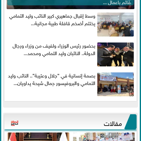
قائم باعمال ...
وسط إقبال جماهيري كبير النائب وليد التمامي
يختتم أضخم قافلة طبية مجانية...
بحضور رئيس الوزراء ولفيف من وزراء ورجال
الدولة.. النائبان وليد التمامي ومحمد...
بصمة إنسانية في ”جلال وعتيبة”.. النائب وليد
التمامي والبروفيسور جمال شيحة يداويان...
مقالات