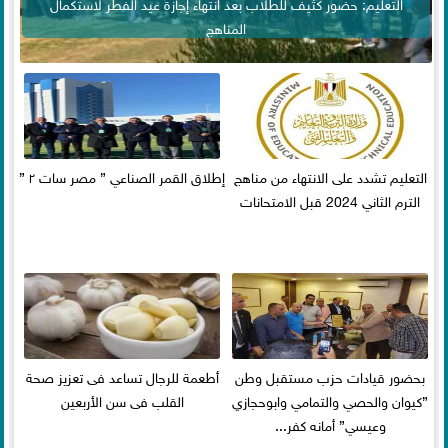
التعليم: حضور كثيف للطلاب بعد انتهاء إجازة عيد الفطر لاستكمال
المناهج
التعليم تشدد على الانتهاء من مناهج
إطلاق القمر الصناعي ” مصر سات ٢ ”
الترم الثاني 2024 قبل الامتحانات
بحضور قيادات حزب مستقبل وطن
أطعمة للرجال تساعد فى تعزيز صحة
”كيوان والحصي والتمامي وابوحجازي
القلب فى سن الأربعين
وعيسي” أمانه كفر...