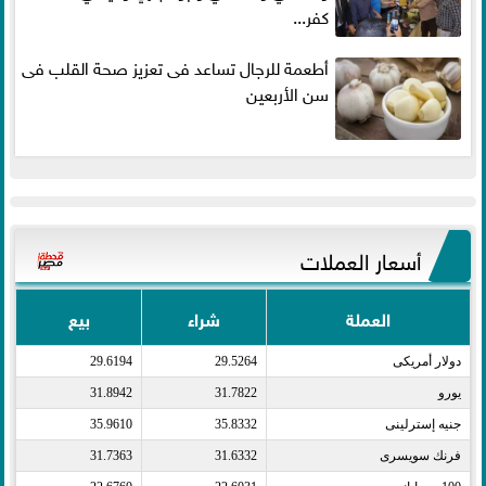
كفر...
أطعمة للرجال تساعد فى تعزيز صحة القلب فى
سن الأربعين
أسعار العملات
العملة
شراء
بيع
دولار أمريكى​
29.5264
29.6194
يورو​
31.7822
31.8942
جنيه إسترلينى​
35.8332
35.9610
فرنك سويسرى​
31.6332
31.7363