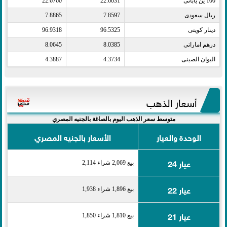
100 ين يابانى​
22.6031
22.6760
ريال سعودى​
7.8597
7.8865
دينار كويتى​
96.5325
96.9318
درهم اماراتى​
8.0385
8.0645
اليوان الصينى​
4.3734
4.3887
أسعار الذهب
متوسط سعر الذهب اليوم بالصاغة بالجنيه المصري
الوحدة والعيار
الأسعار بالجنيه المصري
عيار 24
بيع 2,069 شراء 2,114
عيار 22
بيع 1,896 شراء 1,938
عيار 21
بيع 1,810 شراء 1,850