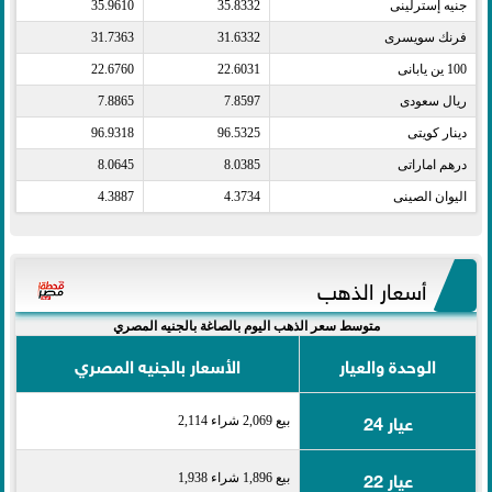
جنيه إسترلينى​
35.8332
35.9610
فرنك سويسرى​
31.6332
31.7363
100 ين يابانى​
22.6031
22.6760
ريال سعودى​
7.8597
7.8865
دينار كويتى​
96.5325
96.9318
درهم اماراتى​
8.0385
8.0645
اليوان الصينى​
4.3734
4.3887
أسعار الذهب
متوسط سعر الذهب اليوم بالصاغة بالجنيه المصري
الوحدة والعيار
الأسعار بالجنيه المصري
عيار 24
بيع 2,069 شراء 2,114
عيار 22
بيع 1,896 شراء 1,938