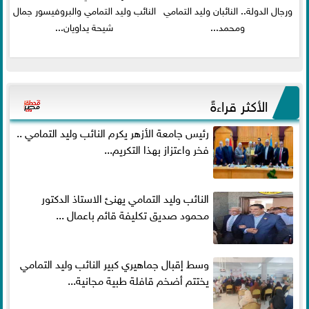
ورجال الدولة.. النائبان وليد التمامي
النائب وليد التمامي والبروفيسور جمال
ومحمد...
شيحة يداويان...
الأكثر قراءةً
رئيس جامعة الأزهر يكرم النائب وليد التمامي ..
فخر واعتزاز بهذا التكريم...
النائب وليد التمامي يهنئ الاستاذ الدكتور
محمود صديق تكليفة قائم باعمال ...
وسط إقبال جماهيري كبير النائب وليد التمامي
يختتم أضخم قافلة طبية مجانية...