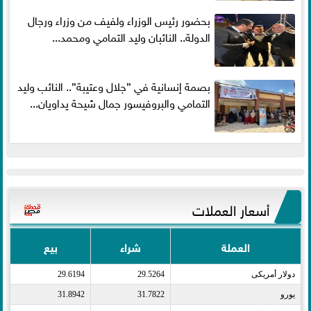
بحضور رئيس الوزراء ولفيف من وزراء ورجال
الدولة.. النائبان وليد التمامي ومحمد...
بصمة إنسانية في ”جلال وعتيبة”.. النائب وليد
التمامي والبروفيسور جمال شيحة يداويان...
أسعار العملات
العملة
شراء
بيع
دولار أمريكى​
29.5264
29.6194
يورو​
31.7822
31.8942