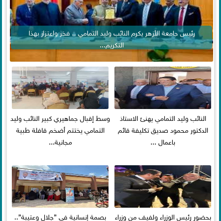
رئيس جامعة الأزهر يكرم النائب وليد التمامي .. فخر واعتزاز بهذا
التكريم...
النائب وليد التمامي يهنئ الاستاذ
وسط إقبال جماهيري كبير النائب وليد
الدكتور محمود صديق تكليفة قائم
التمامي يختتم أضخم قافلة طبية
باعمال ...
مجانية...
بحضور رئيس الوزراء ولفيف من وزراء
بصمة إنسانية في ”جلال وعتيبة”..