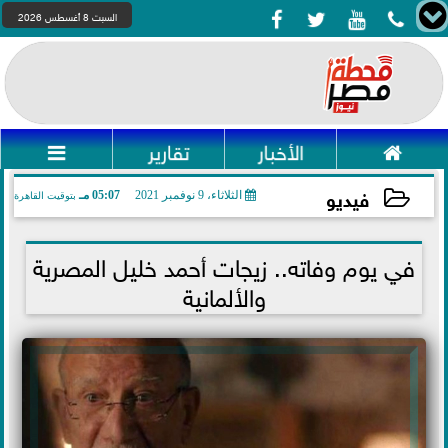




السبت 8 أغسطس 2026

الأخبار
تقارير

فيديو
الثلاثاء، 9 نوفمبر 2021
05:07 مـ
بتوقيت القاهرة
2021-11-09 17:07:05
في يوم وفاته.. زيجات أحمد خليل المصرية
والألمانية