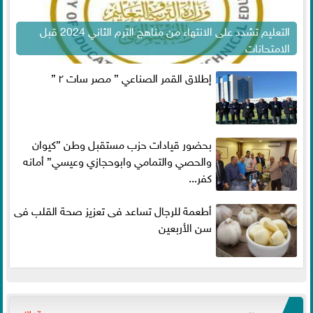
التعليم تشدد على الانتهاء من مناهج الترم الثاني 2024 قبل
الامتحانات
إطلاق القمر الصناعي ” مصر سات ٢ ”
بحضور قيادات حزب مستقبل وطن ”كيوان
والحصي والتمامي وابوحجازي وعيسي” أمانه
كفر...
أطعمة للرجال تساعد فى تعزيز صحة القلب فى
سن الأربعين