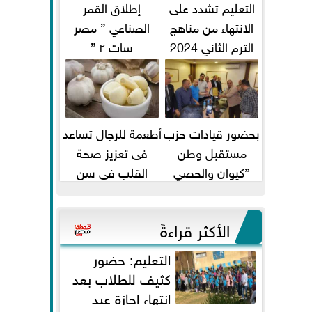
التعليم تشدد على
إطلاق القمر
الانتهاء من مناهج
الصناعي ” مصر
الترم الثاني 2024
سات ٢ ”
قبل الامتحانات
بحضور قيادات حزب
أطعمة للرجال تساعد
مستقبل وطن
فى تعزيز صحة
”كيوان والحصي
القلب فى سن
والتمامي وابوحجازي
الأربعين
وعيسي” أمانه كفر...
الأكثر قراءةً
التعليم: حضور
كثيف للطلاب بعد
انتهاء إجازة عيد