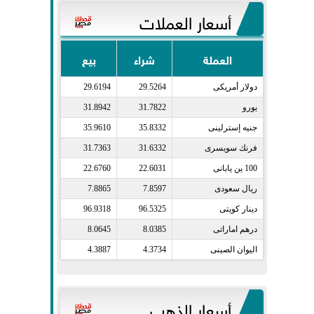
أسعار العملات
العملة
شراء
بيع
دولار أمريكى​
29.5264
29.6194
يورو​
31.7822
31.8942
جنيه إسترلينى​
35.8332
35.9610
فرنك سويسرى​
31.6332
31.7363
100 ين يابانى​
22.6031
22.6760
ريال سعودى​
7.8597
7.8865
دينار كويتى​
96.5325
96.9318
درهم اماراتى​
8.0385
8.0645
اليوان الصينى​
4.3734
4.3887
أسعار الذهب