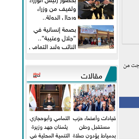
ولفيف من وزراء
ورجال الدولة..
النائبان وليد التمامي ومحمد...
بصمة إنسانية في
”جلال وعتيبة”..
النائب وليد التمامي
والبروفيسور جمال شيحة يداويان...
وجت من
مقالات
قيادات وأعضاء حزب
التمامي وأبوحجازي
مستقبل وطن
يثمنان جهد وزيرة
بدمياط يؤدون صلاة
التنمية المحلية في