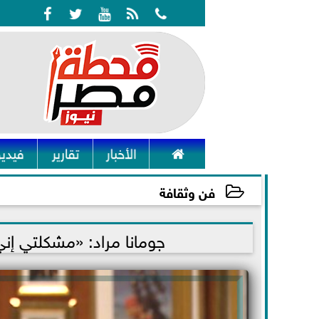






الأخبار
تقارير
فيديو
فن وثقافة
2021-11-05 23:16:49
جومانا مراد: «مشكلتي إن