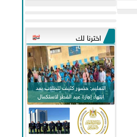
عيد
مواكبة خطوات
الفطر..ويحتشدون
الرئيس السيسي...
وسط آلاف...
اخترنا لك
التعليم: حضور كثيف للطلاب بعد
انتهاء إجازة عيد الفطر لاستكمال
المناهج