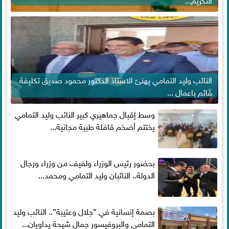
النائب وليد التمامي يهنئ الاستاذ الدكتور محمود صديق تكليفة
قائم باعمال ...
وسط إقبال جماهيري كبير النائب وليد التمامي
يختتم أضخم قافلة طبية مجانية...
بحضور رئيس الوزراء ولفيف من وزراء ورجال
الدولة.. النائبان وليد التمامي ومحمد...
بصمة إنسانية في ”جلال وعتيبة”.. النائب وليد
التمامي والبروفيسور جمال شيحة يداويان...