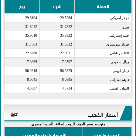
العملة
شراء
بيع
دولار أمريكى​
29.5264
29.6194
يورو​
31.7822
31.8942
جنيه إسترلينى​
35.8332
35.9610
فرنك سويسرى​
31.6332
31.7363
100 ين يابانى​
22.6031
22.6760
ريال سعودى​
7.8597
7.8865
دينار كويتى​
96.5325
96.9318
درهم اماراتى​
8.0385
8.0645
اليوان الصينى​
4.3734
4.3887
أسعار الذهب
متوسط سعر الذهب اليوم بالصاغة بالجنيه المصري
الوحدة والعيار
الأسعار بالجنيه المصري