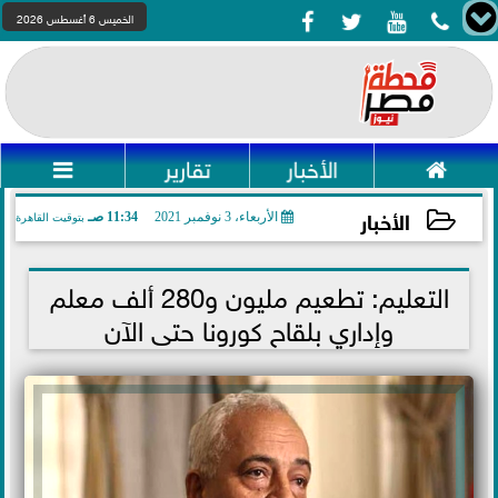




الخميس 6 أغسطس 2026

الأخبار
تقارير

الأخبار
الأربعاء، 3 نوفمبر 2021
11:34 صـ
بتوقيت القاهرة
2021-11-03 11:34:42
التعليم: تطعيم مليون و280 ألف معلم
وإداري بلقاح كورونا حتى الآن