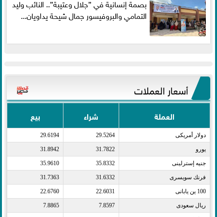
بصمة إنسانية في ”جلال وعتيبة”.. النائب وليد
التمامي والبروفيسور جمال شيحة يداويان...
أسعار العملات
العملة
شراء
بيع
دولار أمريكى​
29.5264
29.6194
يورو​
31.7822
31.8942
جنيه إسترلينى​
35.8332
35.9610
فرنك سويسرى​
31.6332
31.7363
100 ين يابانى​
22.6031
22.6760
ريال سعودى​
7.8597
7.8865