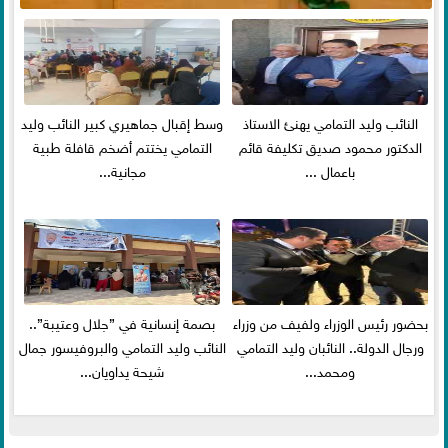
النائب وليد التمامي يهنئ الاستاذ
وسط إقبال جماهيري كبير النائب وليد
الدكتور محمود صديق تكليفة قائم
التمامي يختتم أضخم قافلة طبية
باعمال ...
مجانية...
بحضور رئيس الوزراء ولفيف من وزراء
بصمة إنسانية في ”جلال وعتيبة”..
ورجال الدولة.. النائبان وليد التمامي
النائب وليد التمامي والبروفيسور جمال
ومحمد...
شيحة يداويان...