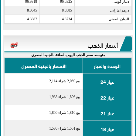
دينار كويتى​
96.5325
96.9318
درهم اماراتى​
8.0385
8.0645
اليوان الصينى​
4.3734
4.3887
أسعار الذهب
متوسط سعر الذهب اليوم بالصاغة بالجنيه المصري
الوحدة والعيار
الأسعار بالجنيه المصري
عيار 24
بيع 2,069 شراء 2,114
عيار 22
بيع 1,896 شراء 1,938
عيار 21
بيع 1,810 شراء 1,850
عيار 18
بيع 1,551 شراء 1,586