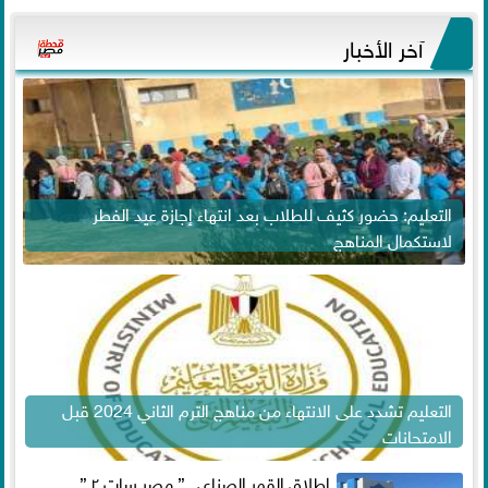
آخر الأخبار
التعليم: حضور كثيف للطلاب بعد انتهاء إجازة عيد الفطر
لاستكمال المناهج
التعليم تشدد على الانتهاء من مناهج الترم الثاني 2024 قبل
الامتحانات
إطلاق القمر الصناعي ” مصر سات ٢ ”