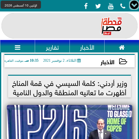




الإثنين 10 أغسطس 2026

الأخبار
تقارير

الأخبار
الثلاثاء، 2 نوفمبر 2021
10:35 صـ
بتوقيت القاهرة
2021-11-02 10:35:40
وزير أردني: كلمة السيسي في قمة المناخ
أظهرت ما تعانيه المنطقة والدول النامية