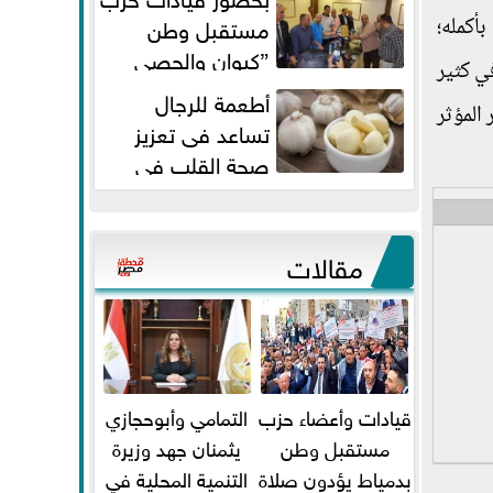
مستقبل وطن
أكمله؛
”كيوان والحصي
ي كثير
والتمامي وابوحجازي وعيسي” أمانه
أطعمة للرجال
 المؤثر
كفر...
تساعد فى تعزيز
صحة القلب فى
سن الأربعين
مقالات
قيادات وأعضاء حزب
التمامي وأبوحجازي
مستقبل وطن
يثمنان جهد وزيرة
بدمياط يؤدون صلاة
التنمية المحلية في