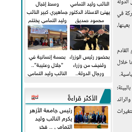
 الدولة
النائب وليد التمامي
وسط إقبال
يهنئ الاستاذ الدكتور
جماهيري كبير النائب
ركة في
محمود صديق
وليد التمامي يختتم
عينها،
تكليفة قائم باعمال
أضخم قافلة طبية
...
مجانية...
لتطلع لاستضافة مصر الدورة المقبلة لقمة تغير المناخ الـ 27 العام القادم
بحضور رئيس الوزراء
بصمة إنسانية في
ا خلال
ولفيف من وزراء
”جلال وعتيبة”..
ورجال الدولة..
النائب وليد التمامي
ياسية.
النائبان وليد التمامي
والبروفيسور جمال
لبيئة؛
ومحمد...
شيحة يداويان...
الأكثر قراءةً
يخى والرائد
رئيس جامعة الأزهر
تغيرات
يكرم النائب وليد
التمامي .. فخر