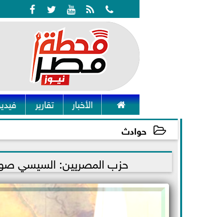






الأخبار
تقارير
فيديو
حوادث
2021-11-01 15:33:58
حزب المصريين: السيسي صوت ا