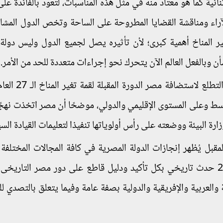
ائية كما هو معتاد منه في مثل هذه المناسبات، لتعود بالفائدة على
الآراء ومناقشة القضايا المطروحة على الساحة وتخص الدول المشا
ر المناخ أهمية كبرى؛ لأن تأثيره يصل لجميع الدول وليس دولة ب
أن وبالفعل العالم الآن يتحرك نحو إجراءات متعددة للحد من الأمر.
وأكد أن مشاركة مصر في قمة المناخ، علاوة على ا
لأوسط وعلى المستوى الإقليمي والدولي، موضحًا أن مصر اتخذت نهجً
رة البيئة ووضعته على رأس أولوياتها تنفيذا لتعليمات القيادة الس
قبل يُظهر إنجازات الدولة المصرية في كافة المجالات المختلفة با
موضحًا أن اختيار مصر لاستضافة قمة المناخ الـ 27 حدث تاريخي بكل تأكيد ودليل قاطع على دور مصر التار
والعربية والإفريقية والدولية بصفة عامة وفيما يتعلق بالتصدي لل