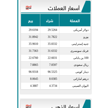
أسعار العملات
العملة
شراء
بيع
دولار أمريكى​
29.5264
29.6194
يورو​
31.7822
31.8942
جنيه إسترلينى​
35.8332
35.9610
فرنك سويسرى​
31.6332
31.7363
100 ين يابانى​
22.6031
22.6760
ريال سعودى​
7.8597
7.8865
دينار كويتى​
96.5325
96.9318
درهم اماراتى​
8.0385
8.0645
اليوان الصينى​
4.3734
4.3887
أسعار الذهب