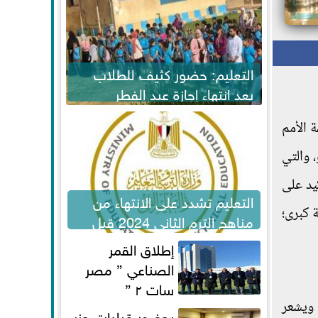
التعليم: حضور كثيف للطلاب
بعد انتهاء إجازة عيد الفطر
لاستكمال المناهج
 الـ 26 لقمة الأمم
 والتي
يد على
التعليم تشدد على الانتهاء من
 كبرى؛
مناهج الترم الثاني 2024 قبل
الامتحانات
إطلاق القمر
الصناعي ” مصر
سات ٢ ”
ي ويشعر
بحضور قيادات حزب