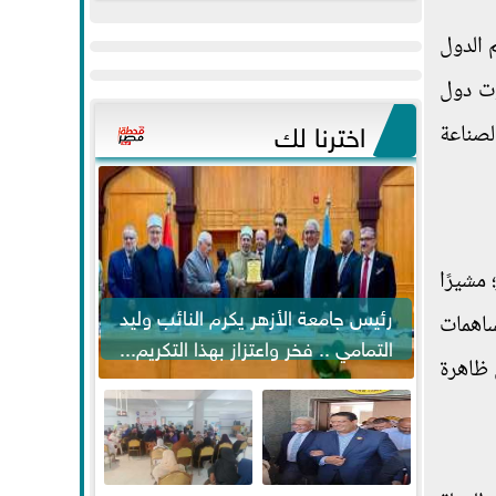
عيد
مواكبة خطوات
 الدول
الفطر..ويحتشدون
الرئيس السيسي...
وسط آلاف...
وت دول
اخترنا لك
لصناعة
مشيرًا
رئيس جامعة الأزهر يكرم النائب وليد
ساهمات
التمامي .. فخر واعتزاز بهذا التكريم...
 ظاهرة