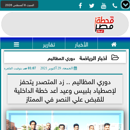




السبت 8 أغسطس 2026

الأخبار
تقارير

أخبار الرياضة
دوري المظاليم
الجمعة، 29 أكتوبر 2021
01:07 صـ
بتوقيت القاهرة
2021-10-29 01:07:29
دوري المظاليم .. زد المتصدر يتحفز
لإصطياد بلبيس وعيد أعد خطة الداخلية
للقبض علي النصر في الممتاز