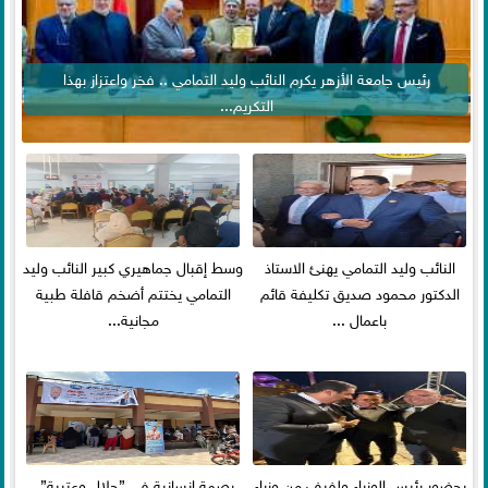
رئيس جامعة الأزهر يكرم النائب وليد التمامي .. فخر واعتزاز بهذا
التكريم...
النائب وليد التمامي يهنئ الاستاذ
وسط إقبال جماهيري كبير النائب وليد
الدكتور محمود صديق تكليفة قائم
التمامي يختتم أضخم قافلة طبية
باعمال ...
مجانية...
بحضور رئيس الوزراء ولفيف من وزراء
بصمة إنسانية في ”جلال وعتيبة”..