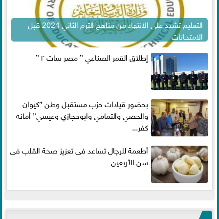
التعليم تشدد على الانتهاء من مناهج الترم الثاني 2024 قبل
الامتحانات
إطلاق القمر الصناعي ” مصر سات ٢ ”
بحضور قيادات حزب مستقبل وطن ”كيوان
والحصي والتمامي وابوحجازي وعيسي” أمانه
كفر...
أطعمة للرجال تساعد فى تعزيز صحة القلب فى
سن الأربعين