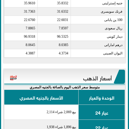
جنيه إسترلينى​
35.8332
35.9610
فرنك سويسرى​
31.6332
31.7363
100 ين يابانى​
22.6031
22.6760
ريال سعودى​
7.8597
7.8865
دينار كويتى​
96.5325
96.9318
درهم اماراتى​
8.0385
8.0645
اليوان الصينى​
4.3734
4.3887
أسعار الذهب
متوسط سعر الذهب اليوم بالصاغة بالجنيه المصري
الوحدة والعيار
الأسعار بالجنيه المصري
عيار 24
بيع 2,069 شراء 2,114
عيار 22
بيع 1,896 شراء 1,938