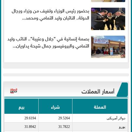
بحضور رئيس الوزراء ولفيف من وزراء ورجال
الدولة.. النائبان وليد التمامي ومحمد...
بصمة إنسانية في ”جلال وعتيبة”.. النائب وليد
التمامي والبروفيسور جمال شيحة يداويان...
أسعار العملات
العملة
شراء
بيع
دولار أمريكى​
29.5264
29.6194
يورو​
31.7822
31.8942