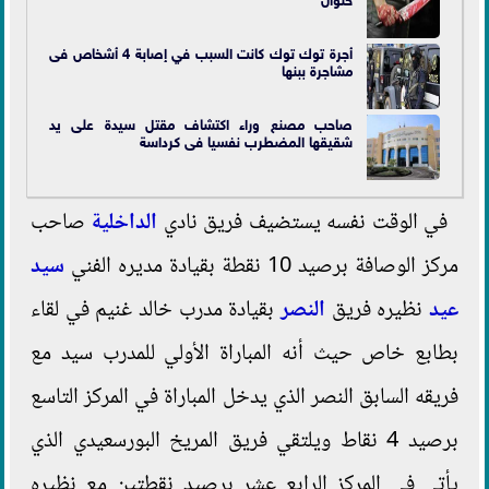
أجرة توك توك كانت السبب في إصابة 4 أشخاص فى
مشاجرة ب
بنها
صاحب مصنع وراء اكتشاف مقتل سيدة على يد
شقيقها المضطرب نفسيا فى كرداسة
في الوقت نفسه يستضيف فريق نادي
الداخلية
صاحب
مركز الوصافة برصيد 10 نقطة بقيادة مديره الفني
سيد
عيد
نظيره فريق
النصر
بقيادة مدرب خالد غنيم في لقاء
بطابع خاص حيث أنه المباراة الأولي للمدرب سيد مع
فريقه السابق النصر الذي يدخل المباراة في المركز التاسع
برصيد 4 نقاط ويلتقي فريق المريخ البورسعيدي الذي
يأتي في المركز الرابع عشر برصيد نقطتين مع نظيره