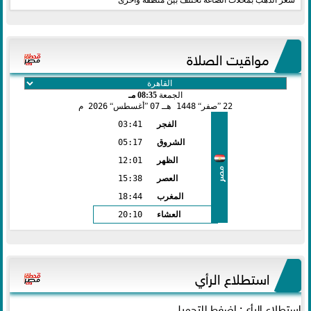
سعر الذهب بمحلات الصاغة تختلف بين منطقة وأخرى
مواقيت الصلاة
الجمعة
08:35 مـ
22
صفر
1448 هـ
07
أغسطس
2026 م
الفجر
03:41
الشروق
05:17
الظهر
12:01
مصر
العصر
15:38
المغرب
18:44
العشاء
20:10
استطلاع الرأي
استطلاع الرأي: اضغط للتحميل