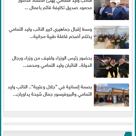
محمود صديق تكليفة قائم باعمال ...
وسط إقبال جماهيري كبير النائب وليد التمامي
يختتم أضخم قافلة طبية مجانية...
بحضور رئيس الوزراء ولفيف من وزراء ورجال
الدولة.. النائبان وليد التمامي ومحمد...
بصمة إنسانية في ”جلال وعتيبة”.. النائب وليد
التمامي والبروفيسور جمال شيحة يداويان...