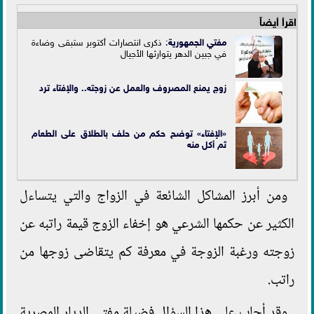
اقرأ أيضاً
مفتي الجمهورية
: ذكرى انتصارات أكتوبر ستبقى وضاءة
في جبين الدهر يتوارثها الأجيال
زوج يمنع المصروف والعمل عن زوجته.. والإفتاء ترد
«الإفتاء» توضح حكم من حلف بالطلاق على الطعام
ثم أكل منه
ومن أبرز المشاكل الشائعة في الزواج والتي يتساءل
الكثير عن حكمها الشرعي هو إخفاء الزوج قيمة راتبه عن
زوجته ورغبة الزوجة في معرفة كم يتقاضى زوجها من
راتب.
وقد أجاب على هذا السؤال فضيلة مفتي الديار المصرية