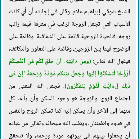
الشيخ شوقي إبراهيم علام، وقال في إجابته أن أي كانت
الأسباب التي تجعل الزوجة ترغب في معرفة قيمة راتب
زوجه، فالحياة الزوجية قائمة على الشفافية، وقائمة على
الوضوح فيما بين الزوجين، وقائمة على التعاون والتكاتف،
فيقول الله تعالى:
(وَمِنْ ءَايَٰتِهِۦٓ أَنْ خَلَقَ لَكُم مِّنْ أَنفُسِكُمْ
أَزْوَٰجًا لِّتَسْكُنُوٓاْ إِلَيْهَا وَجَعَلَ بَيْنَكُم مَّوَدَّةً وَرَحْمَةً ۚ إِنَّ فِى
ذَٰلِكَ لَءَايَٰتٍۢ لِّقَوْمٍۢ يَتَفَكَّرُونَ)
، فجعل الله المعنى من
اجتماع الزوج والزوجة هو وجود السكن وأن يألف كل
منهما إلى الآخر وأن يسكن إليه كما تسكن الروح والنفس
في هدوء واطمئنان، ويطلب الله سبحانه وتعالى من عباده
أن يجعلوا بينهم في بيوتهم مودة ورحمة، ولا تتحقق