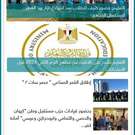
التعليم: حضور كثيف للطلاب بعد انتهاء إجازة عيد الفطر
لاستكمال المناهج
التعليم تشدد على الانتهاء من مناهج الترم الثاني 2024 قبل
الامتحانات
إطلاق القمر الصناعي ” مصر سات ٢ ”
بحضور قيادات حزب مستقبل وطن ”كيوان
والحصي والتمامي وابوحجازي وعيسي” أمانه
كفر...