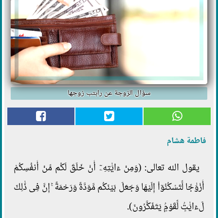
سؤال الزوجة عن رابتب زوجها
فاطمة هشام
يقول الله تعالى: (وَمِنْ ءَايَٰتِهِۦٓ أَنْ خَلَقَ لَكُم مِّنْ أَنفُسِكُمْ
أَزْوَٰجًا لِّتَسْكُنُوٓاْ إِلَيْهَا وَجَعَلَ بَيْنَكُم مَّوَدَّةً وَرَحْمَةً ۚ إِنَّ فِى ذَٰلِكَ
لَءَايَٰتٍۢ لِّقَوْمٍۢ يَتَفَكَّرُونَ).