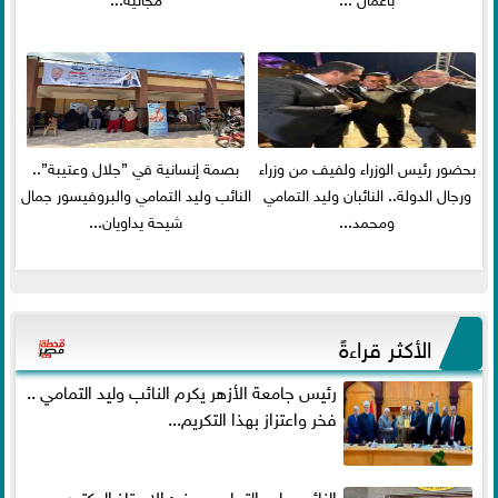
بحضور رئيس الوزراء ولفيف من وزراء
بصمة إنسانية في ”جلال وعتيبة”..
ورجال الدولة.. النائبان وليد التمامي
النائب وليد التمامي والبروفيسور جمال
ومحمد...
شيحة يداويان...
الأكثر قراءةً
رئيس جامعة الأزهر يكرم النائب وليد التمامي ..
فخر واعتزاز بهذا التكريم...
النائب وليد التمامي يهنئ الاستاذ الدكتور