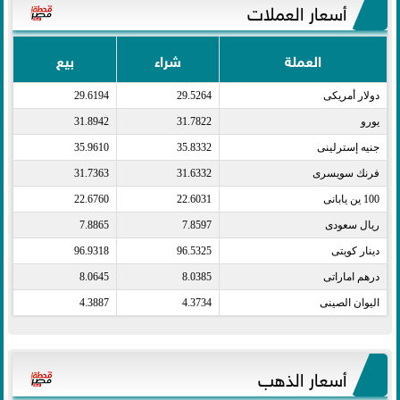
أسعار العملات
العملة
شراء
بيع
دولار أمريكى​
29.5264
29.6194
يورو​
31.7822
31.8942
جنيه إسترلينى​
35.8332
35.9610
فرنك سويسرى​
31.6332
31.7363
100 ين يابانى​
22.6031
22.6760
ريال سعودى​
7.8597
7.8865
دينار كويتى​
96.5325
96.9318
درهم اماراتى​
8.0385
8.0645
اليوان الصينى​
4.3734
4.3887
أسعار الذهب