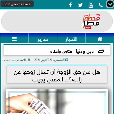




الجمعة 7 أغسطس 2026

الأخبار
تقارير

دين ودنيا
فتاوى وأحكام
الخميس، 21 أكتوبر 2021
01:28 مـ
بتوقيت القاهرة
2021-10-21 13:28:48
هل من حق الزوجة أن تسأل زوجها عن
راتبه؟.. المفتي يجيب